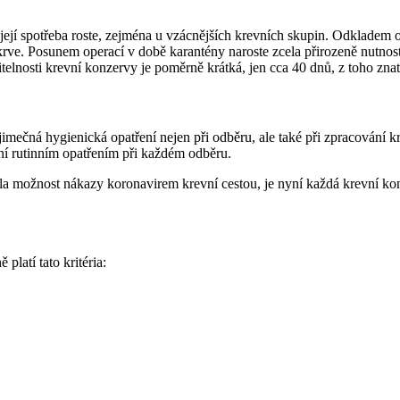
ejí spotřeba roste, zejména u vzácnějších krevních skupin. Odkladem op
rve. Posunem operací v době karantény naroste zcela přirozeně nutnost 
itelnosti krevní konzervy je poměrně krátká, jen cca 40 dnů, z toho znat
ečná hygienická opatření nejen při odběru, ale také při zpracování kr
yní rutinním opatřením při každém odběru.
učila možnost nákazy koronavirem krevní cestou, je nyní každá krevní k
latí tato kritéria: