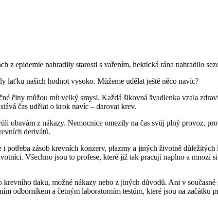
z epidemie nahradily starosti s vařením, hektická rána nahradilo seze
vily laťku našich hodnot vysoko. Můžeme udělat ještě něco navíc?
čné činy můžou mít velký smysl. Každá šikovná švadlenka vzala zdraví 
ává čas udělat o krok navíc – darovat krev.
li obavám z nákazy. Nemocnice omezily na čas svůj plný provoz, proto
revních derivátů.
i potřeba zásob krevních konzerv, plazmy a jiných životně důležitých k
dravotníci. Všechno jsou to profese, které již tak pracují naplno a mnoz
ho krevního tlaku, možné nákazy nebo z jiných důvodů. Ani v současn
ením odborníkem a četným laboratorním testům, které jsou na začátku p