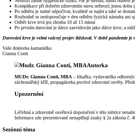
Nehrozí žádné hygienické riziko, vše je sterilní; místo odběru 
Komplikace při dobrém zdravotním stavu nehrozí; jistou dobu
Po odběru je nutné odpočívat, kvalitně se najíst a také se dostat
Rozhodně se nedoporučuje v den odběru fyzická námaha ani sp
Odběr krve trvá jen zhruba 10 až 15 minut
Po prvním darování je dárce zaevidován jako dárce krve, a mů
Darování krve je velmi vzácný projev lidskosti. V době pandemie je
Vaše doktorka kamarádka
Gianna Conti
Autorka
MUDr. Gianna Conti, MBA
– lékařka, vydavatelka odborných
záchranářský kříž, propagátorka poctivé zdravotní osvěty. Před
Upozornění
Léčebná a zdravotně osvětová doporučení v této rubrice nenahra
Informace zde prezentované nenaplňují znaky § 2a zákona č. 40
Sezónní téma