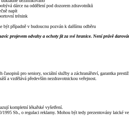
je důkladně dezinfikováno
 pobývá dárce na oddělení pod dozorem zdravotníků
ečně napít
ortovní trénink
že být případně v budoucnu pozván k dalšímu odběru
 navíc projevem odvahy a ochoty jít za své hranice. Není právě darov
 časopisů pro seniory, sociální služby a záchranářství, garantka prest
náší a vzdělává především nezdravotnickou veřejnost.
zují kompletní lékařské vyšetření.
/1995 Sb., o regulaci reklamy. Mohou být tedy prezentovány laické veř