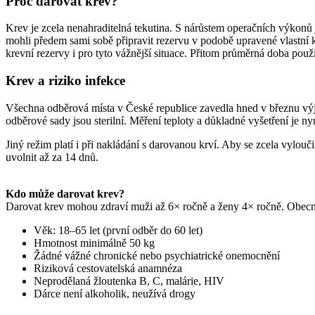
Proč darovat krev?
Krev je zcela nenahraditelná tekutina. S nárůstem operačních výkonů j
mohli předem sami sobě připravit rezervu v podobě upravené vlastní k
krevní rezervy i pro tyto vážnější situace. Přitom průměrná doba použ
Krev a riziko infekce
Všechna odběrová místa v České republice zavedla hned v březnu výjim
odběrové sady jsou sterilní. Měření teploty a důkladné vyšetření je n
Jiný režim platí i při nakládání s darovanou krví. Aby se zcela vylo
uvolnit až za 14 dnů.
Kdo může darovat krev?
Darovat krev mohou zdraví muži až 6× ročně a ženy 4× ročně. Obecně p
Věk: 18–65 let (první odběr do 60 let)
Hmotnost minimálně 50 kg
Žádné vážné chronické nebo psychiatrické onemocnění
Riziková cestovatelská anamnéza
Neprodělaná žloutenka B, C, malárie, HIV
Dárce není alkoholik, neužívá drogy