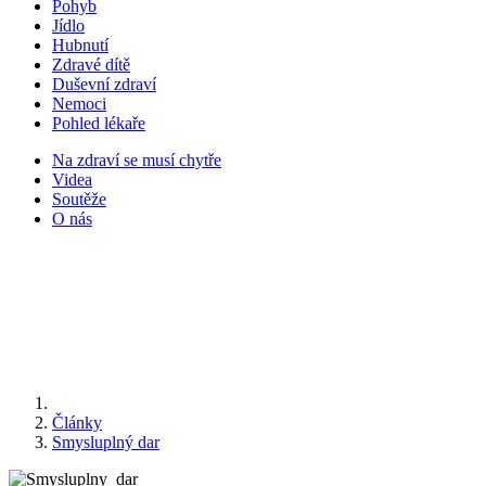
Pohyb
Jídlo
Hubnutí
Zdravé dítě
Duševní zdraví
Nemoci
Pohled lékaře
Na zdraví se musí chytře
Videa
Soutěže
O nás
Články
Smysluplný dar