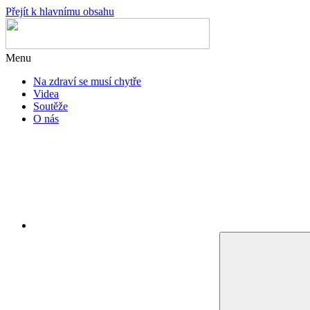
Přejít k hlavnímu obsahu
Menu
Na zdraví se musí chytře
Videa
Soutěže
O nás