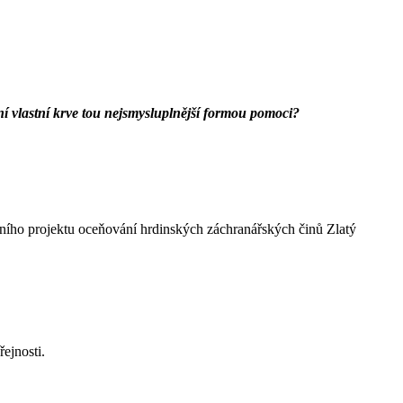
ání vlastní krve tou nejsmysluplnější formou pomoci?
ižního projektu oceňování hrdinských záchranářských činů Zlatý
ejnosti.