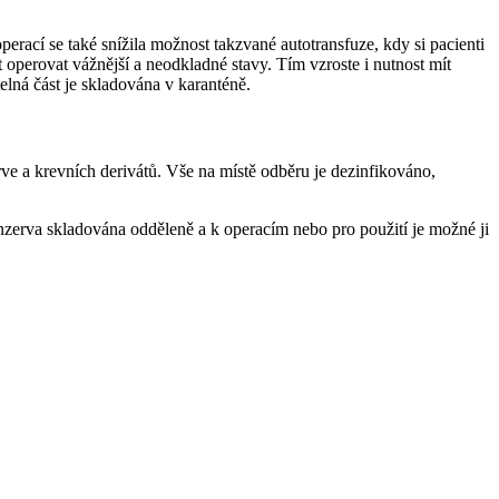
erací se také snížila možnost takzvané autotransfuze, kdy si pacienti
operovat vážnější a neodkladné stavy. Tím vzroste i nutnost mít
elná část je skladována v karanténě.
ve a krevních derivátů. Vše na místě odběru je dezinfikováno,
onzerva skladována odděleně a k operacím nebo pro použití je možné ji