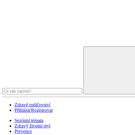
Zdravé rodičovství
Přihlásit/Registrovat
Sezónní témata
Zdravý životní styl
Prevence