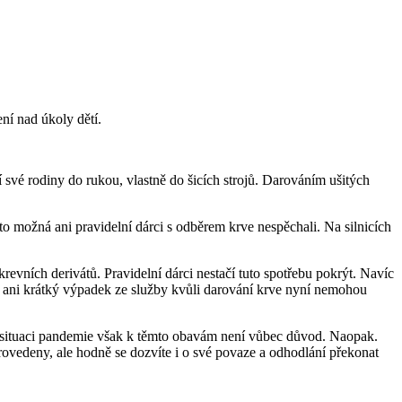
ní nad úkoly dětí.
své rodiny do rukou, vlastně do šicích strojů. Darováním ušitých
 možná ani pravidelní dárci s odběrem krve nespěchali. Na silnicích
revních derivátů. Pravidelní dárci nestačí tuto spotřebu pokrýt. Navíc
í si ani krátký výpadek ze služby kvůli darování krve nyní nemohou
é situaci pandemie však k těmto obavám není vůbec důvod. Naopak.
rovedeny, ale hodně se dozvíte i o své povaze a odhodlání překonat