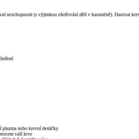
í neschopnosti (s výjimkou ošetřování dětí v karanténě). Darovat krev
šetření
ní plazma nebo krevní destičky
rocent vaší krve