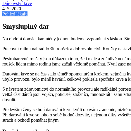
Dárcovství krve
4. 5. 2020
Pohled lékaře
Smysluplný dar
Na období domácí karantény jednou budeme vzpomínat s láskou. Strach 
Pracovní rutinu nahradilo šití roušek a dobrovolnictví. Roušky nasta
Pestrobarevné roušky jsou důkazem toho, že i malé a zdánlivě nenáro
roušek lidem mimo rodinu jsme začali vědomě pomáhat. Nyní zase nast
Darování krve se na čas stalo téměř opomenutým krokem, zejména kvů
ubylo provozu, bylo méně havárií, celkově poklesla spotřeba krve a k
S návratem zdravotnictví do normálního provozu ale radikálně poroste 
velká část dárců jsou vojáci, policisté, strážníci, mnohokrát i sami z
dovolit.
Především ženy se bojí darování krve kvůli obavám z anemie, nízké
Při darování krve se toho o sobě hodně dozvíte, nejenom díky vyšetř
strach a ochotě pomáhat jiným.