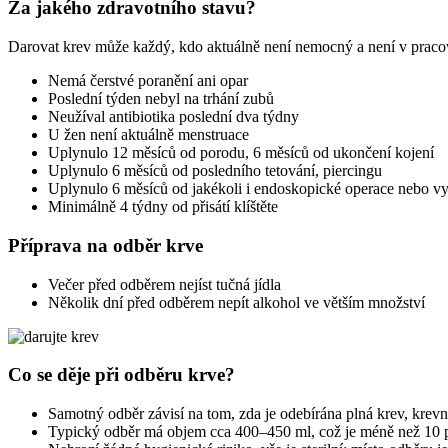
Za jakého zdravotního stavu?
Darovat krev může každý, kdo aktuálně není nemocný a není v pracovn
Nemá čerstvé poranění ani opar
Poslední týden nebyl na trhání zubů
Neužíval antibiotika poslední dva týdny
U žen není aktuálně menstruace
Uplynulo 12 měsíců od porodu, 6 měsíců od ukončení kojení
Uplynulo 6 měsíců od posledního tetování, piercingu
Uplynulo 6 měsíců od jakékoli i endoskopické operace nebo vy
Minimálně 4 týdny od přisátí klíštěte
Příprava na odběr krve
Večer před odběrem nejíst tučná jídla
Několik dní před odběrem nepít alkohol ve větším množství
Co se děje při odběru krve?
Samotný odběr závisí na tom, zda je odebírána plná krev, krev
Typický odběr má objem cca 400–450 ml, což je méně než 10 p