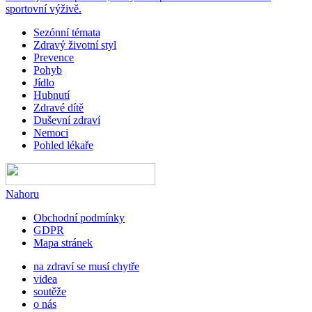
sportovní výživě.
Sezónní témata
Zdravý životní styl
Prevence
Pohyb
Jídlo
Hubnutí
Zdravé dítě
Duševní zdraví
Nemoci
Pohled lékaře
Nahoru
Obchodní podmínky
GDPR
Mapa stránek
na zdraví se musí chytře
videa
soutěže
o nás