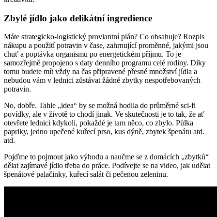
Zbylé jídlo jako delikátní ingredience
Máte strategicko-logistický proviantní plán? Co obsahuje? Rozpis
nákupu a použití potravin v čase, zahrnující proměnné, jakými jsou
chuť a poptávka organismu po energetickém příjmu. To je
samozřejmě propojeno s daty denního programu celé rodiny. Díky
tomu budete mít vždy na čas připravené přesné množství jídla a
nebudou vám v lednici zůstávat žádné zbytky nespotřebovaných
potravin.
No, dobře. Tahle „idea“ by se možná hodila do průměrné sci-fi
povídky, ale v životě to chodí jinak. Ve skutečnosti je to tak, že ať
otevřete lednici kdykoli, pokaždé je tam něco, co zbylo. Půlka
papriky, jedno upečené kuřecí prso, kus dýně, zbytek špenátu atd.
atd.
Pojďme to pojmout jako výhodu a naučme se z domácích „zbytků“
dělat zajímavé jídlo třeba do práce. Podívejte se na video, jak udělat
špenátové palačinky, kuřecí salát či pečenou zeleninu.