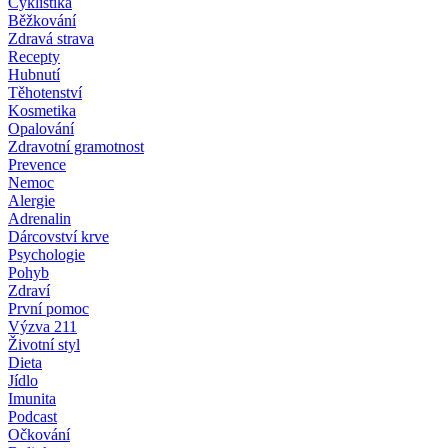
Cyklistika
Běžkování
Zdravá strava
Recepty
Hubnutí
Těhotenství
Kosmetika
Opalování
Zdravotní gramotnost
Prevence
Nemoc
Alergie
Adrenalin
Dárcovství krve
Psychologie
Pohyb
Zdraví
První pomoc
Výzva 211
Životní styl
Dieta
Jídlo
Imunita
Podcast
Očkování