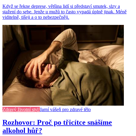
Když se řekne deprese, většina lidí si představí smutek, slzy a
stažení do sebe. Jenže u mužů to často vypadá úplně jinak. Méně
viditelně, tišeji a o to nebezpečněji.
Zdravý životní styl
Jarní vášeň pro zdravé tělo
Rozhovor: Proč po třicítce snášíme
alkohol hůř?