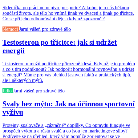
Sklenička po práci nebo pivo po sportu? Alkohol je u nás běžnou
součástí života, ale tělo ho vnímá jinak ve dvaceti a jinak po třicítce.
Co se při jeho odbourávání děje a kdy už zpozornět?
Nemoci
Jarní vášeň pro zdravé tělo
Testosteron po třicítce: jak si udržet
energii
Testosteron u mužů po třicítce přirozeně klesá. Kdy už je to problém
a co s tím podniknout? Jak podpořit hormonální rovnováhu a udržet
si energii? Máme pro vás přehled jasných faktů a praktických tipů,
ale i některých mýtů.
Jídlo
Jarní vášeň pro zdravé tělo
Svaly bez mýtů: Jak na účinnou sportovní
výživu
Proteiny, spalovače a „zázračné“ doplňky. Co opravdu funguje ve
prospěch výkonu a růstu svalů a co jsou jen marketingové sliby?
Podívejte se na přehled, který vám pomůže zorientovat se ve