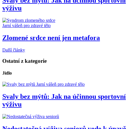
Svaly bez mýtů: Jak na účinnou sportovní
výživu
Jarní vášeň pro zdravé tělo
Zlomené srdce není jen metafora
Další články
Ostatní z kategorie
Jídlo
Jarní vášeň pro zdravé tělo
Svaly bez mýtů: Jak na účinnou sportovní
výživu
Nedostatečná výživa seniorů vede k únavě