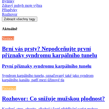
Bylinky
Zdravý pohyb moje výhra
Příspěvky
Rozhovor
Zobrazit všechny tagy
Aktuálně
Nemoci
Brní vás prsty? Nepodceňujte první
příznaky syndromu karpálního tunelu
První příznaky syndromu karpálního tunelu
Syndrom karpálního tunelu, označovaný také jako syndrom
karpálního kanálu, patří mezi úžinové tla
Prevence
Rozhovor: Co snižuje mužskou plodnost?
Kouření, stres, obezita, alkohol i časté přehřívání varlat mohou