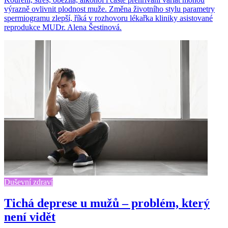
výrazně ovlivnit plodnost muže. Změna životního stylu parametry
spermiogramu zlepší, říká v rozhovoru lékařka kliniky asistované
reprodukce MUDr. Alena Šestinová.
Duševní zdraví
Tichá deprese u mužů – problém, který
není vidět