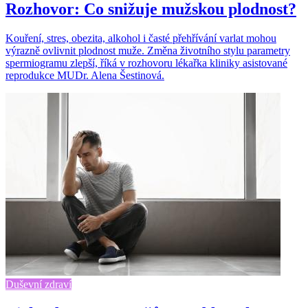
Rozhovor: Co snižuje mužskou plodnost?
Kouření, stres, obezita, alkohol i časté přehřívání varlat mohou
výrazně ovlivnit plodnost muže. Změna životního stylu parametry
spermiogramu zlepší, říká v rozhovoru lékařka kliniky asistované
reprodukce MUDr. Alena Šestinová.
Duševní zdraví