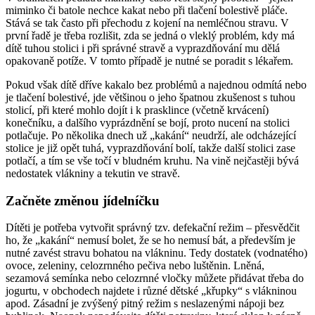
miminko či batole nechce kakat nebo při tlačení bolestivě pláče.
Stává se tak často při přechodu z kojení na nemléčnou stravu. V
první řadě je třeba rozlišit, zda se jedná o vleklý problém, kdy má
dítě tuhou stolici i při správné stravě a vyprazdňování mu dělá
opakovaně potíže. V tomto případě je nutné se poradit s lékařem.
Pokud však dítě dříve kakalo bez problémů a najednou odmítá nebo
je tlačení bolestivé, jde většinou o jeho špatnou zkušenost s tuhou
stolicí, při které mohlo dojít i k prasklince (včetně krvácení)
konečníku, a dalšího vyprázdnění se bojí, proto nucení na stolici
potlačuje. Po několika dnech už „kakání“ neudrží, ale odcházející
stolice je již opět tuhá, vyprazdňování bolí, takže další stolici zase
potlačí, a tím se vše točí v bludném kruhu. Na vině nejčastěji bývá
nedostatek vlákniny a tekutin ve stravě.
Začněte změnou jídelníčku
Dítěti je potřeba vytvořit správný tzv. defekační režim – přesvědčit
ho, že „kakání“ nemusí bolet, že se ho nemusí bát, a především je
nutné zavést stravu bohatou na vlákninu. Tedy dostatek (vodnatého)
ovoce, zeleniny, celozrnného pečiva nebo luštěnin. Lněná,
sezamová semínka nebo celozrnné vločky můžete přidávat třeba do
jogurtu, v obchodech najdete i různé dětské „křupky“ s vlákninou
apod. Zásadní je zvýšený pitný režim s neslazenými nápoji bez