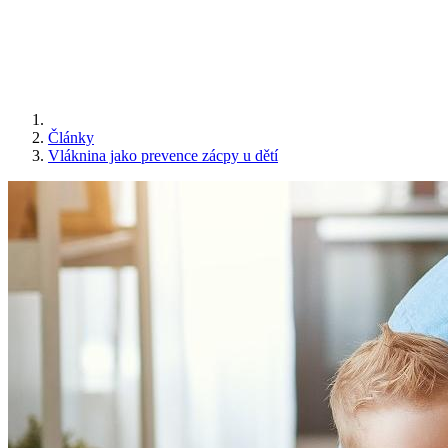
Články
Vláknina jako prevence zácpy u dětí