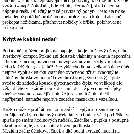
bublinek. Naopak nepodávejte dítěti potraviny, které sklon k zácpě
zvyšují – např. čokoládu, bílé rohlíky, černý čaj, sladké perlivé
nápoje a další. Důležitý je také pravidelný pohyb – batolata by se
měla denně pořádně proběhnout a prolézt, malí kojenci alespoň
prokopat nožičkama, přitahovat nožičky k bříšku, polohovat na
bříško apod.
Když se kakání nedaří
Podat dítěti můžete projímavé nápoje, jako je hruškový džus, nebo
švestkový kompot. Pokud ani dostatek vlákniny a tekutin nepomáhá
k bezbolestnému, pravidelnému vyprazdňování, vždy v určitou
dobu každý den (jak je běžně zvyklé chodit na „velkou“) dejte dítěti
nejprve vypít skleničku vlažného ovocného džusu (vhodný je
jablečný, hruškový, meruňkový, broskvový, švestkový) a poté
zveďte do zadečku kousek glycerinového čípku ve velikosti dle
věku dítěte (v lékárně jsou k dostání i dětské glycerinové čípky,
které se snadno zavádějí). Pakliže je zasunutí čípku dítěti
nepříjemné, namažte nejdříve zadeček mastičkou s vazelínou.
Bříško můžete prohřát jemnou masáží – teplýma rukama nebo
použijte měkký molitanový míček, kterým budete válet po bříšku ve
spirále po směru hodinových ručiček. Začněte u pupíku a postupně
okruh rozšiřujte, až skončíte v levém podbřišku.
Mezitím začne účinkovat čípek a dítě pocítí výrazné nucení na