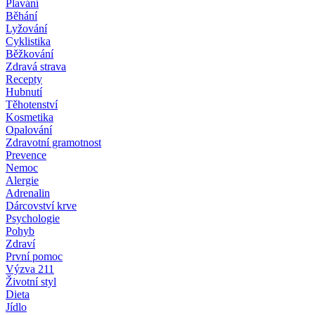
Plavání
Běhání
Lyžování
Cyklistika
Běžkování
Zdravá strava
Recepty
Hubnutí
Těhotenství
Kosmetika
Opalování
Zdravotní gramotnost
Prevence
Nemoc
Alergie
Adrenalin
Dárcovství krve
Psychologie
Pohyb
Zdraví
První pomoc
Výzva 211
Životní styl
Dieta
Jídlo