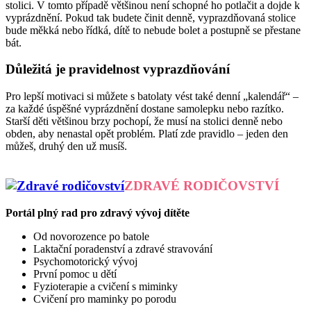
stolici. V tomto případě většinou není schopné ho potlačit a dojde k
vyprázdnění. Pokud tak budete činit denně, vyprazdňovaná stolice
bude měkká nebo řídká, dítě to nebude bolet a postupně se přestane
bát.
Důležitá je pravidelnost vyprazdňování
Pro lepší motivaci si můžete s batolaty vést také denní „kalendář“ –
za každé úspěšné vyprázdnění dostane samolepku nebo razítko.
Starší děti většinou brzy pochopí, že musí na stolici denně nebo
obden, aby nenastal opět problém. Platí zde pravidlo – jeden den
můžeš, druhý den už musíš.
ZDRAVÉ RODIČOVSTVÍ
Portál plný rad pro zdravý vývoj dítěte
Od novorozence po batole
Laktační poradenství a zdravé stravování
Psychomotorický vývoj
První pomoc u dětí
Fyzioterapie a cvičení s miminky
Cvičení pro maminky po porodu