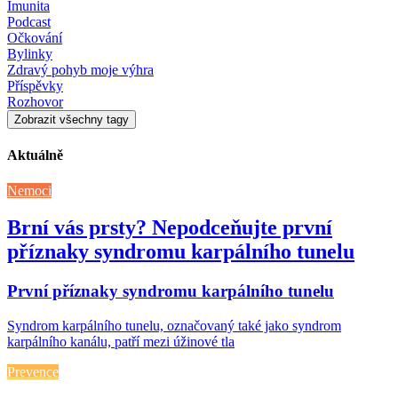
Imunita
Podcast
Očkování
Bylinky
Zdravý pohyb moje výhra
Příspěvky
Rozhovor
Zobrazit všechny tagy
Aktuálně
Nemoci
Brní vás prsty? Nepodceňujte první
příznaky syndromu karpálního tunelu
První příznaky syndromu karpálního tunelu
Syndrom karpálního tunelu, označovaný také jako syndrom
karpálního kanálu, patří mezi úžinové tla
Prevence