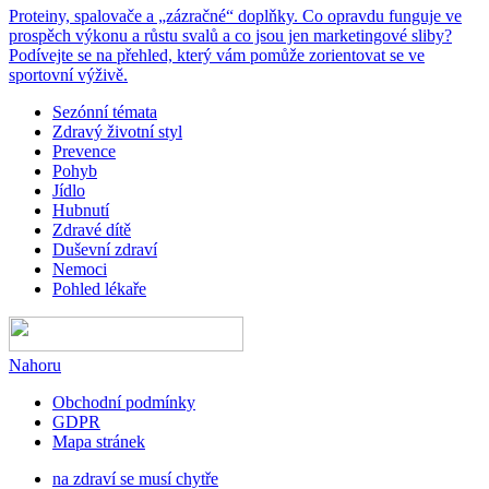
Proteiny, spalovače a „zázračné“ doplňky. Co opravdu funguje ve
prospěch výkonu a růstu svalů a co jsou jen marketingové sliby?
Podívejte se na přehled, který vám pomůže zorientovat se ve
sportovní výživě.
Sezónní témata
Zdravý životní styl
Prevence
Pohyb
Jídlo
Hubnutí
Zdravé dítě
Duševní zdraví
Nemoci
Pohled lékaře
Nahoru
Obchodní podmínky
GDPR
Mapa stránek
na zdraví se musí chytře