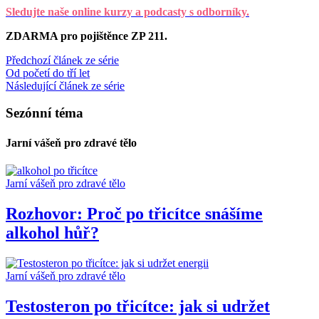
Sledujte naše online kurzy a podcasty s odborníky.
ZDARMA pro pojištěnce ZP 211.
Předchozí článek ze série
Od početí do tří let
Následující článek ze série
Sezónní téma
Jarní vášeň pro zdravé tělo
Jarní vášeň pro zdravé tělo
Rozhovor: Proč po třicítce snášíme
alkohol hůř?
Jarní vášeň pro zdravé tělo
Testosteron po třicítce: jak si udržet