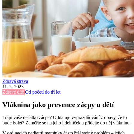
Zdravá strava
11. 5. 2023
Zdravé dítě
Od početí do tří let
Vláknina jako prevence zácpy u dětí
Trápí vaše děťátko zácpa? Oddaluje vyprazdňování z obavy, že to
bude bolet? Zaměřte se na jeho jídelníček a přidejte do něj vlákninu.
V ordinacích pediatrů maminky často řeší stejný problém – jejich