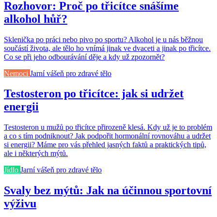
Rozhovor: Proč po třicítce snášíme
alkohol hůř?
Sklenička po práci nebo pivo po sportu? Alkohol je u nás běžnou
součástí života, ale tělo ho vnímá jinak ve dvaceti a jinak po třicítce.
Co se při jeho odbourávání děje a kdy už zpozornět?
Nemoci
Jarní vášeň pro zdravé tělo
Testosteron po třicítce: jak si udržet
energii
Testosteron u mužů po třicítce přirozeně klesá. Kdy už je to problém
a co s tím podniknout? Jak podpořit hormonální rovnováhu a udržet
si energii? Máme pro vás přehled jasných faktů a praktických tipů,
ale i některých mýtů.
Jídlo
Jarní vášeň pro zdravé tělo
Svaly bez mýtů: Jak na účinnou sportovní
výživu