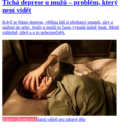
Tichá deprese u mužů – problém, který
není vidět
Když se řekne deprese, většina lidí si představí smutek, slzy a
stažení do sebe. Jenže u mužů to často vypadá úplně jinak. Méně
viditelně, tišeji a o to nebezpečněji.
Zdravý životní styl
Jarní vášeň pro zdravé tělo