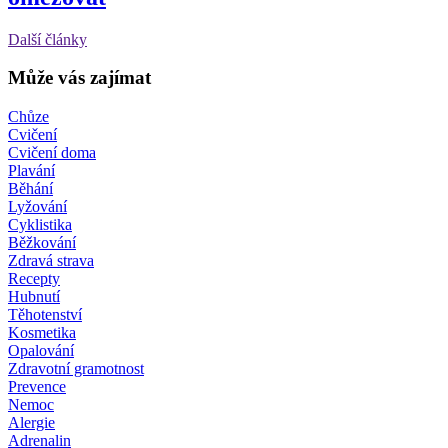
Další články
Může vás zajímat
Chůze
Cvičení
Cvičení doma
Plavání
Běhání
Lyžování
Cyklistika
Běžkování
Zdravá strava
Recepty
Hubnutí
Těhotenství
Kosmetika
Opalování
Zdravotní gramotnost
Prevence
Nemoc
Alergie
Adrenalin