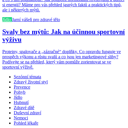
si energii? Máme pro vás přehled jasných faktů a praktických tipů,
ale i některých mýtů.
Jídlo
Jarní vášeň pro zdravé tělo
Svaly bez mýtů: Jak na účinnou sportovní
výživu
Proteiny, spalovače a „zázračné“ doplňky. Co opravdu funguje ve
prospěch výkonu a růstu svalů a co jsou jen marketingové sliby?
Podívejte se na přehled, který vám pomůže zorientovat se ve
sportovní výživě.
Sezónní témata
Zdravý životní styl
Prevence
Pohyb
Jídlo
Hubnutí
Zdravé dítě
Duševní zdraví
Nemoci
Pohled lékaře