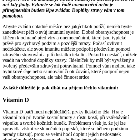
než kdy jindy. Vyhnete se tak řadě onemocnění nebo je
přinejmenším budete lépe zvládat. Doplňky stravy vám v tom
pomohou.
Abyste zvládli chladné měsíce bez jakýchkoli potíží, neměli byste
zanedbávat péči o svůj imunitní systém. Dobrá obranyschopnost je
klíčem k ochraně před viry a onemocněními, které jsou typické
právě pro sychravý podzim a pozdější mrazy. Počasí ovlivnit
nedokážete, ale svou imunitu můžete podpořit především pomocí
zdravého stravování a pití dostatku tekutin. Pokud to nestačí, můžete
vsadit na vhodné doplňky stravy. Jídelníček by měl být vyvážený a
tvořený především zdravými potravinami. Pomoci vám mohou také
bylinkové čaje nebo saunování či otužování, které podpoří nejen
vaši obranyschopnost, ale také činnost srdce.
Zvláště důležité je pak dbát na příjem těchto vitaminů:
Vitamin D
Vitamin D patří mezi nejdůležitější prvky lidského těla. Hraje
zásadní roli při tvorbě kostní hmoty a růstu kostí, při vstřebávání
vápníku a tvorbě kožních buněk. Problémem však je, že jej lze
zpravidla získat ze slunečních paprsků, které se během podzimu
nerady ukazují, proto se velmi hodí doplnit jejich nedostatek
vhodným doplňkem stravy obsahujícím tento vitamin.