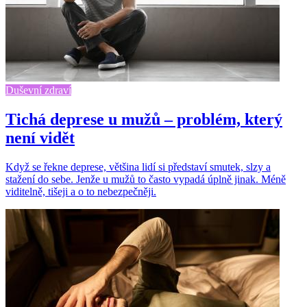
Duševní zdraví
Tichá deprese u mužů – problém, který
není vidět
Když se řekne deprese, většina lidí si představí smutek, slzy a
stažení do sebe. Jenže u mužů to často vypadá úplně jinak. Méně
viditelně, tišeji a o to nebezpečněji.