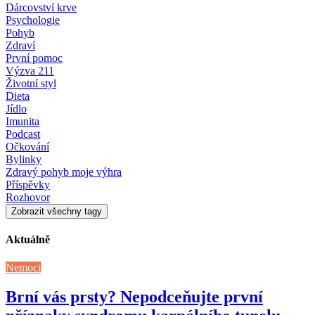
Dárcovství krve
Psychologie
Pohyb
Zdraví
První pomoc
Výzva 211
Životní styl
Dieta
Jídlo
Imunita
Podcast
Očkování
Bylinky
Zdravý pohyb moje výhra
Příspěvky
Rozhovor
Zobrazit všechny tagy
Aktuálně
Nemoci
Brní vás prsty? Nepodceňujte první