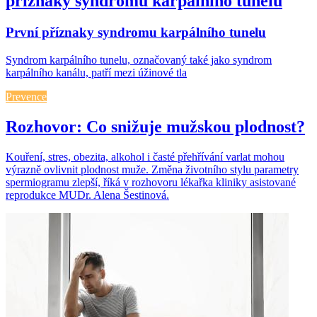
příznaky syndromu karpálního tunelu
První příznaky syndromu karpálního tunelu
Syndrom karpálního tunelu, označovaný také jako syndrom
karpálního kanálu, patří mezi úžinové tla
Prevence
Rozhovor: Co snižuje mužskou plodnost?
Kouření, stres, obezita, alkohol i časté přehřívání varlat mohou
výrazně ovlivnit plodnost muže. Změna životního stylu parametry
spermiogramu zlepší, říká v rozhovoru lékařka kliniky asistované
reprodukce MUDr. Alena Šestinová.