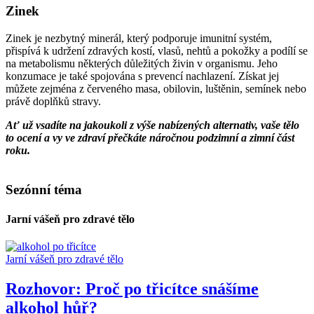
Zinek
Zinek je nezbytný minerál, který podporuje imunitní systém,
přispívá k udržení zdravých kostí, vlasů, nehtů a pokožky a podílí se
na metabolismu některých důležitých živin v organismu. Jeho
konzumace je také spojována s prevencí nachlazení. Získat jej
můžete zejména z červeného masa, obilovin, luštěnin, semínek nebo
právě doplňků stravy.
Ať už vsadíte na jakoukoli z výše nabízených alternativ, vaše tělo
to ocení a vy ve zdraví přečkáte náročnou podzimní a zimní část
roku.
Sezónní téma
Jarní vášeň pro zdravé tělo
Jarní vášeň pro zdravé tělo
Rozhovor: Proč po třicítce snášíme
alkohol hůř?