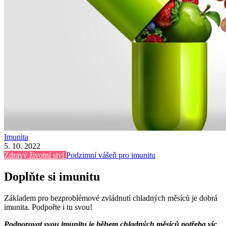
Imunita
5. 10. 2022
Zdravý životní styl
Podzimní vášeň pro imunitu
Doplňte si imunitu
Základem pro bezproblémové zvládnutí chladných měsíců je dobrá
imunita. Podpořte i tu svou!
Podporovat svou imunitu je během chladných měsíců potřeba víc