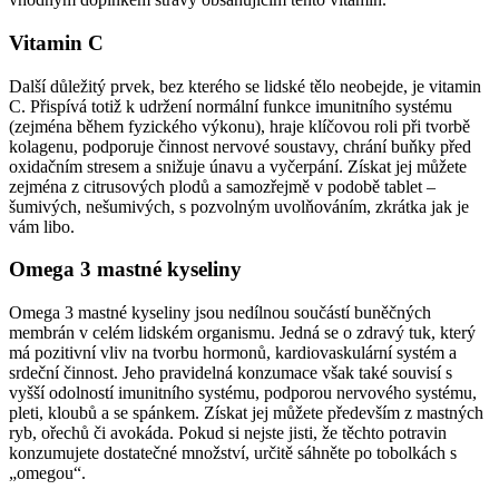
Vitamin C
Další důležitý prvek, bez kterého se lidské tělo neobejde, je vitamin
C. Přispívá totiž k udržení normální funkce imunitního systému
(zejména během fyzického výkonu), hraje klíčovou roli při tvorbě
kolagenu, podporuje činnost nervové soustavy, chrání buňky před
oxidačním stresem a snižuje únavu a vyčerpání. Získat jej můžete
zejména z citrusových plodů a samozřejmě v podobě tablet –
šumivých, nešumivých, s pozvolným uvolňováním, zkrátka jak je
vám libo.
Omega 3 mastné kyseliny
Omega 3 mastné kyseliny jsou nedílnou součástí buněčných
membrán v celém lidském organismu. Jedná se o zdravý tuk, který
má pozitivní vliv na tvorbu hormonů, kardiovaskulární systém a
srdeční činnost. Jeho pravidelná konzumace však také souvisí s
vyšší odolností imunitního systému, podporou nervového systému,
pleti, kloubů a se spánkem. Získat jej můžete především z mastných
ryb, ořechů či avokáda. Pokud si nejste jisti, že těchto potravin
konzumujete dostatečné množství, určitě sáhněte po tobolkách s
„omegou“.