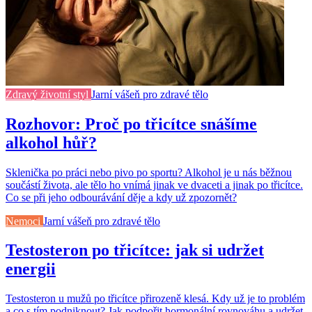
Zdravý životní styl
Jarní vášeň pro zdravé tělo
Rozhovor: Proč po třicítce snášíme
alkohol hůř?
Sklenička po práci nebo pivo po sportu? Alkohol je u nás běžnou
součástí života, ale tělo ho vnímá jinak ve dvaceti a jinak po třicítce.
Co se při jeho odbourávání děje a kdy už zpozornět?
Nemoci
Jarní vášeň pro zdravé tělo
Testosteron po třicítce: jak si udržet
energii
Testosteron u mužů po třicítce přirozeně klesá. Kdy už je to problém
a co s tím podniknout? Jak podpořit hormonální rovnováhu a udržet