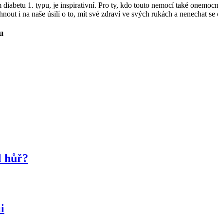
 diabetu 1. typu, je inspirativní. Pro ty, kdo touto nemocí také onemocn
áhnout i na naše úsilí o to, mít své zdraví ve svých rukách a nenechat se
u
l hůř?
i