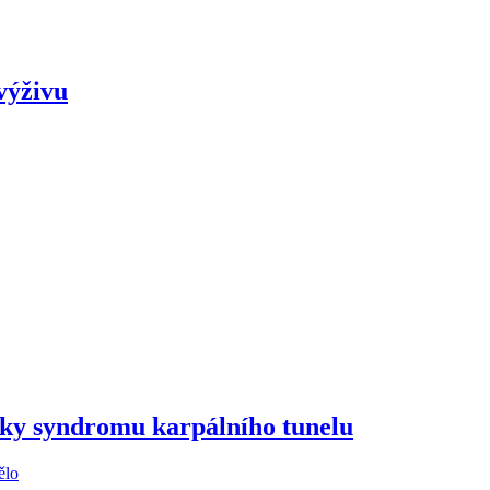
výživu
aky syndromu karpálního tunelu
ělo