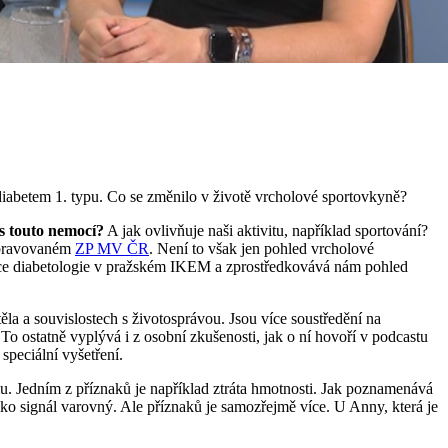
 diabetem 1. typu. Co se změnilo v životě vrcholové sportovkyně?
 s touto nemocí?
A jak ovlivňuje naši aktivitu, například sportování?
pravovaném
ZP MV ČR
. Není to však jen pohled vrcholové
nice diabetologie v pražském IKEM a zprostředkovává nám pohled
ěla a souvislostech s životosprávou. Jsou více soustředění na
o ostatně vyplývá i z osobní zkušenosti, jak o ní hovoří v podcastu
 speciální vyšetření.
u. Jedním z příznaků je například ztráta hmotnosti. Jak poznamenává
ako signál varovný. Ale příznaků je samozřejmě více. U Anny, která je