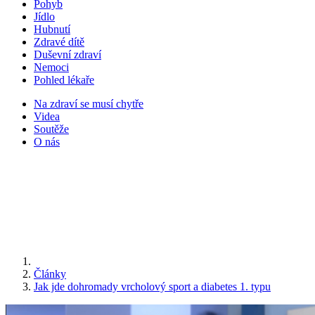
Pohyb
Jídlo
Hubnutí
Zdravé dítě
Duševní zdraví
Nemoci
Pohled lékaře
Na zdraví se musí chytře
Videa
Soutěže
O nás
Články
Jak jde dohromady vrcholový sport a diabetes 1. typu