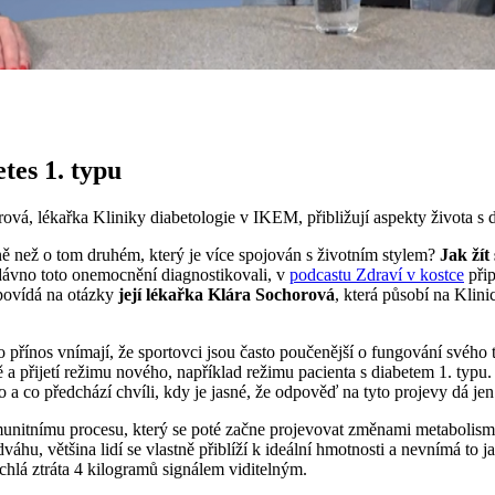
tes 1. typu
rová, lékařka Kliniky diabetologie v IKEM, přibližují aspekty života s
než o tom druhém, který je více spojován s životním stylem?
Jak žít
edávno toto onemocnění diagnostikovali, v
podcastu Zdraví v kostce
při
dpovídá na otázky
její lékařka Klára Sochorová
, která působí na Kli
 přínos vnímají, že sportovci jsou často poučenější o fungování svého t
 přijetí režimu nového, například režimu pacienta s diabetem 1. typu. T
o a co předchází chvíli, kdy je jasné, že odpověď na tyto projevy dá jen
munitnímu procesu, který se poté začne projevovat změnami metabolism
u, většina lidí se vlastně přiblíží k ideální hmotnosti a nevnímá to j
hlá ztráta 4 kilogramů signálem viditelným.