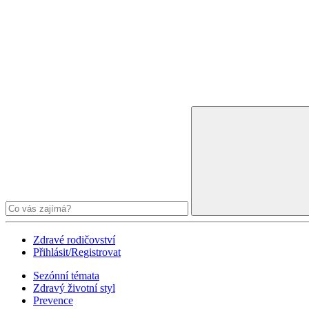
Zdravé rodičovství
Přihlásit/Registrovat
Sezónní témata
Zdravý životní styl
Prevence