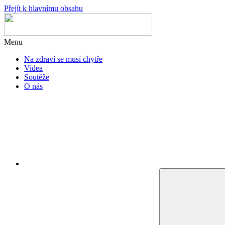
Přejít k hlavnímu obsahu
Menu
Na zdraví se musí chytře
Videa
Soutěže
O nás