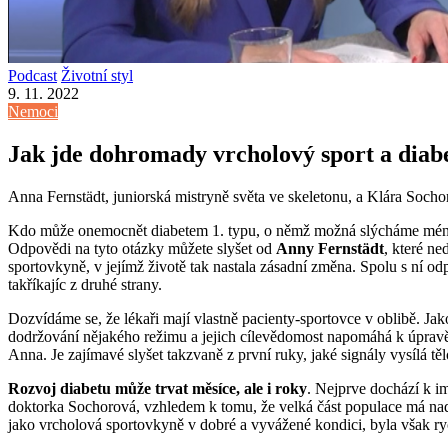
Podcast
Životní styl
9. 11. 2022
Nemoci
Jak jde dohromady vrcholový sport a diabe
Anna Fernstädt, juniorská mistryně světa ve skeletonu, a Klára Socho
Kdo může onemocnět diabetem 1. typu, o němž možná slýcháme méně 
Odpovědi na tyto otázky můžete slyšet od
Anny Fernstädt
, které n
sportovkyně, v jejímž životě tak nastala zásadní změna. Spolu s ní o
takříkajíc z druhé strany.
Dozvídáme se, že lékaři mají vlastně pacienty-sportovce v oblibě. Jako
dodržování nějakého režimu a jejich cílevědomost napomáhá k úpravě a
Anna. Je zajímavé slyšet takzvaně z první ruky, jaké signály vysílá těl
Rozvoj diabetu může trvat měsíce, ale i roky
. Nejprve dochází k i
doktorka Sochorová, vzhledem k tomu, že velká část populace má nadváh
jako vrcholová sportovkyně v dobré a vyvážené kondici, byla však ryc