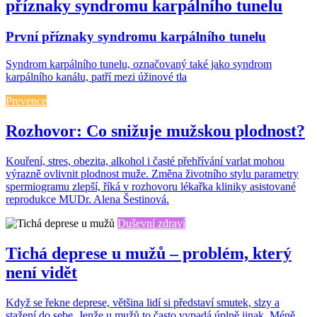
příznaky syndromu karpálního tunelu
První příznaky syndromu karpálního tunelu
Syndrom karpálního tunelu, označovaný také jako syndrom
karpálního kanálu, patří mezi úžinové tla
Prevence
Rozhovor: Co snižuje mužskou plodnost?
Kouření, stres, obezita, alkohol i časté přehřívání varlat mohou
výrazně ovlivnit plodnost muže. Změna životního stylu parametry
spermiogramu zlepší, říká v rozhovoru lékařka kliniky asistované
reprodukce MUDr. Alena Šestinová.
Duševní zdraví
Tichá deprese u mužů – problém, který
není vidět
Když se řekne deprese, většina lidí si představí smutek, slzy a
stažení do sebe. Jenže u mužů to často vypadá úplně jinak. Méně