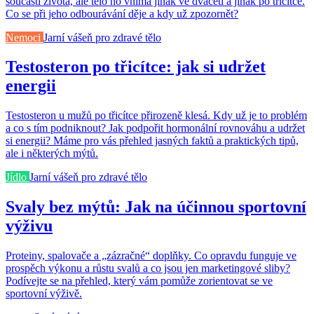
součástí života, ale tělo ho vnímá jinak ve dvaceti a jinak po třicítce.
Co se při jeho odbourávání děje a kdy už zpozornět?
Nemoci
Jarní vášeň pro zdravé tělo
Testosteron po třicítce: jak si udržet
energii
Testosteron u mužů po třicítce přirozeně klesá. Kdy už je to problém
a co s tím podniknout? Jak podpořit hormonální rovnováhu a udržet
si energii? Máme pro vás přehled jasných faktů a praktických tipů,
ale i některých mýtů.
Jídlo
Jarní vášeň pro zdravé tělo
Svaly bez mýtů: Jak na účinnou sportovní
výživu
Proteiny, spalovače a „zázračné“ doplňky. Co opravdu funguje ve
prospěch výkonu a růstu svalů a co jsou jen marketingové sliby?
Podívejte se na přehled, který vám pomůže zorientovat se ve
sportovní výživě.