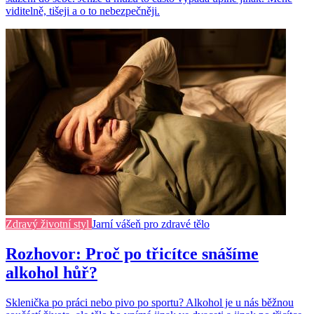
viditelně, tišeji a o to nebezpečněji.
Zdravý životní styl
Jarní vášeň pro zdravé tělo
Rozhovor: Proč po třicítce snášíme
alkohol hůř?
Sklenička po práci nebo pivo po sportu? Alkohol je u nás běžnou