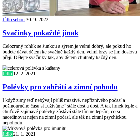
Jídlo sebou
30. 9. 2022
Svačinky pokaždé jinak
Celozrnný rohlík se šunkou a sýrem je velmi dobrý, ale pokud ho
budete dávat dětem ke svačině každý den, velmi brzy se jim doslova
přejí. Dělejte svačinky tak, aby dětem chutnaly každý den.
Jídlo
12. 2. 2021
Polévky pro zahřátí a zimní pohodu
I když zimy teď nebývají příliš mrazivé, nepříznivého počasí a
pošmourného času si „užíváme“ stále dost a dost. A tak hrnek teplé a
chuťově zajímavé polévky zůstává stále tím nejlepším, co si
naordinovat nejen na zimní počasí, ale též na zimní psychickou
nepohodu.
Jídlo
21. 1. 2021