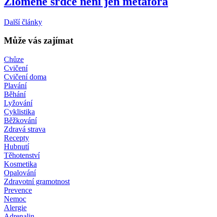
Zlomené srdce není jen metafora
Další články
Může vás zajímat
Chůze
Cvičení
Cvičení doma
Plavání
Běhání
Lyžování
Cyklistika
Běžkování
Zdravá strava
Recepty
Hubnutí
Těhotenství
Kosmetika
Opalování
Zdravotní gramotnost
Prevence
Nemoc
Alergie
Adrenalin