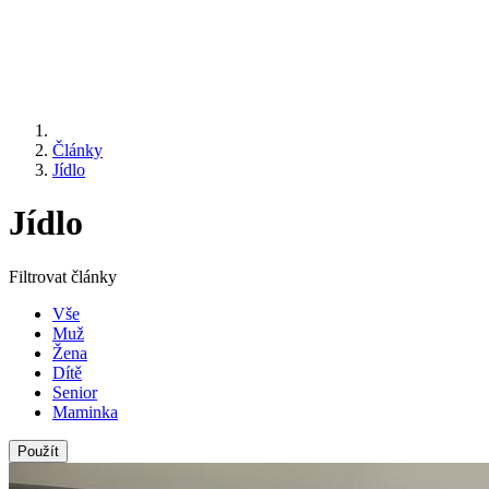
Články
Jídlo
Jídlo
Filtrovat články
Vše
Muž
Žena
Dítě
Senior
Maminka