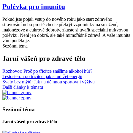
Polévka pro imunitu
Pokud jste pojali vstup do nového roku jako start zdravého
stravování nebo prostě chcete překrýt vzpomínky na smažené,
majonézové a cukrové dobroty, zkuste si uvařit speciální mrkvovou
polévku. Není jen dobrá, ale také mimořádně zdravá. A vaše imunita
vám poděkuje.
Sezónní téma
Jarní vášeň pro zdravé tělo
Rozhovor: Proč po třicítce snášíme alkohol hůř?
Testosteron po třicítce: jak si udržet energii
Svaly bez mýtů: Jak na účinnou sportovní výživu
Další články k tématu
Sezónní téma
Jarní vášeň pro zdravé tělo