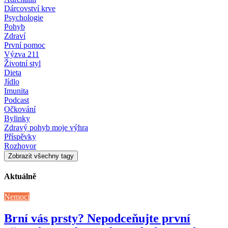
Dárcovství krve
Psychologie
Pohyb
Zdraví
První pomoc
Výzva 211
Životní styl
Dieta
Jídlo
Imunita
Podcast
Očkování
Bylinky
Zdravý pohyb moje výhra
Příspěvky
Rozhovor
Zobrazit všechny tagy
Aktuálně
Nemoci
Brní vás prsty? Nepodceňujte první