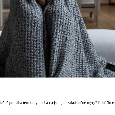
ečně pomáhá termoregulaci a co jsou jen zakořeněné mýty? Přinášíme pře