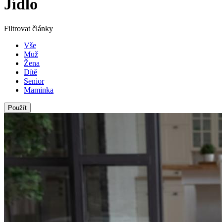
Jídlo
Filtrovat články
Vše
Muž
Žena
Dítě
Senior
Maminka