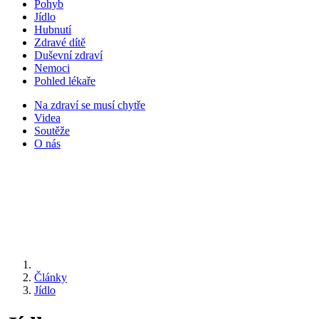
Pohyb
Jídlo
Hubnutí
Zdravé dítě
Duševní zdraví
Nemoci
Pohled lékaře
Na zdraví se musí chytře
Videa
Soutěže
O nás
Články
Jídlo