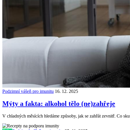
Podzimní vášeň pro imunitu
16. 12. 2025
Mýty a fakta: alkohol tělo (ne)zahřeje
V chladných měsících hledáme způsoby, jak se zahřát zevnitř. Co skut