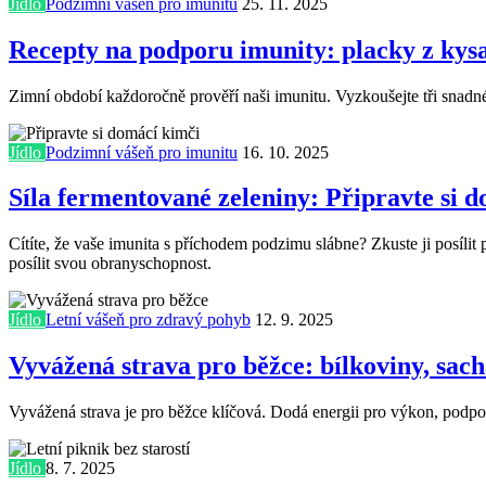
Jídlo
Podzimní vášeň pro imunitu
25. 11. 2025
Recepty na podporu imunity: placky z kysa
Zimní období každoročně prověří naši imunitu. Vyzkoušejte tři snadné 
Jídlo
Podzimní vášeň pro imunitu
16. 10. 2025
Síla fermentované zeleniny: Připravte si 
Cítíte, že vaše imunita s příchodem podzimu slábne? Zkuste ji posílit
posílit svou obranyschopnost.
Jídlo
Letní vášeň pro zdravý pohyb
12. 9. 2025
Vyvážená strava pro běžce: bílkoviny, sac
Vyvážená strava je pro běžce klíčová. Dodá energii pro výkon, podpoří 
Jídlo
8. 7. 2025