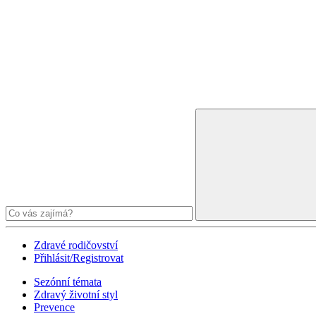
Zdravé rodičovství
Přihlásit/Registrovat
Sezónní témata
Zdravý životní styl
Prevence