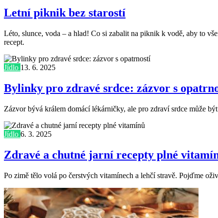
Letní piknik bez starostí
Léto, slunce, voda – a hlad! Co si zabalit na piknik k vodě, aby to vš
recept.
Jídlo
13. 6. 2025
Bylinky pro zdravé srdce: zázvor s opatrno
Zázvor bývá králem domácí lékárničky, ale pro zdraví srdce může být 
Jídlo
6. 3. 2025
Zdravé a chutné jarní recepty plné vitamí
Po zimě tělo volá po čerstvých vitamínech a lehčí stravě. Pojďme oživi