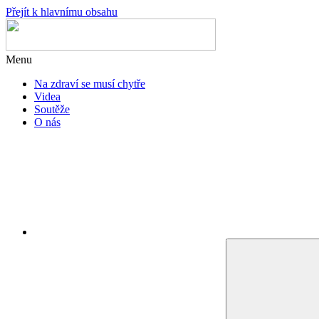
Přejít k hlavnímu obsahu
Menu
Na zdraví se musí chytře
Videa
Soutěže
O nás