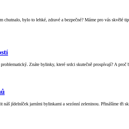
em chutnalo, bylo to lehké, zdravé a bezpečné? Máme pro vás skvělé tipy
stí
problematický. Znáte bylinky, které srdci skutečně prospívají? A proč 
nů
t náš jídelníček jarními bylinkami a sezónní zeleninou. Přinášíme tři sk