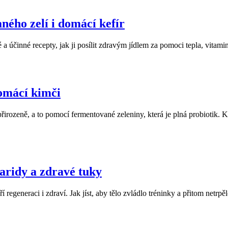
ného zelí i domácí kefír
a účinné recepty, jak ji posílit zdravým jídlem za pomoci tepla, vitami
domácí kimči
 přirozeně, a to pomocí fermentované zeleniny, která je plná probiotik. 
haridy a zdravé tuky
regeneraci i zdraví. Jak jíst, aby tělo zvládlo tréninky a přitom netrp