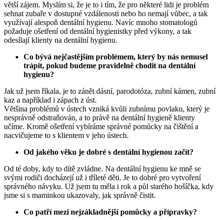
větší zájem. Myslím si, že je to i tím, že pro některé lidi je problém
sehnat zubaře v dostupné vzdálenosti nebo ho nemají vůbec, a tak
využívají alespoň dentální hygienu. Navíc mnoho stomatologů
požaduje ošetření od dentální hygienistky před výkony, a tak
odesílají klienty na dentální hygienu.
Co bývá nejčastějším problémem, který by nás nemusel
trápit, pokud budeme pravidelně chodit na dentální
hygienu?
Jak už jsem říkala, je to zánět dásní, parodotóza, zubní kámen, zubní
kaz a například i zápach z úst.
Většina problémů v ústech vzniká kvůli zubnímu povlaku, který je
nesprávně odstraňován, a to právě na dentální hygieně klienty
učíme. Kromě ošetření vybíráme správné pomůcky na čištění a
nacvičujeme to s klientem v jeho ústech.
Od jakého věku je dobré s dentální hygienou začít?
Od té doby, kdy to dítě zvládne. Na dentální hygienu ke mně se
svými rodiči docházejí už i tříleté děti. Je to dobré pro vytvoření
správného návyku. Už jsem tu měla i rok a půl starého hošíčka, kdy
jsme si s maminkou ukazovaly, jak správně čistit.
Co patří mezi nejzákladnější pomůcky a přípravky?