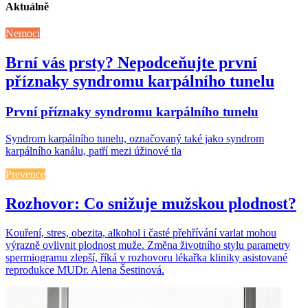
Aktuálně
Nemoci
Brní vás prsty? Nepodceňujte první
příznaky syndromu karpálního tunelu
První příznaky syndromu karpálního tunelu
Syndrom karpálního tunelu, označovaný také jako syndrom
karpálního kanálu, patří mezi úžinové tla
Prevence
Rozhovor: Co snižuje mužskou plodnost?
Kouření, stres, obezita, alkohol i časté přehřívání varlat mohou
výrazně ovlivnit plodnost muže. Změna životního stylu parametry
spermiogramu zlepší, říká v rozhovoru lékařka kliniky asistované
reprodukce MUDr. Alena Šestinová.