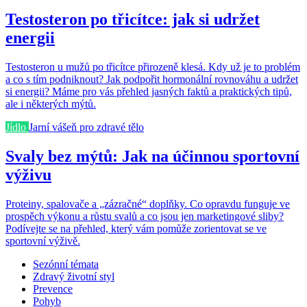
Testosteron po třicítce: jak si udržet
energii
Testosteron u mužů po třicítce přirozeně klesá. Kdy už je to problém
a co s tím podniknout? Jak podpořit hormonální rovnováhu a udržet
si energii? Máme pro vás přehled jasných faktů a praktických tipů,
ale i některých mýtů.
Jídlo
Jarní vášeň pro zdravé tělo
Svaly bez mýtů: Jak na účinnou sportovní
výživu
Proteiny, spalovače a „zázračné“ doplňky. Co opravdu funguje ve
prospěch výkonu a růstu svalů a co jsou jen marketingové sliby?
Podívejte se na přehled, který vám pomůže zorientovat se ve
sportovní výživě.
Sezónní témata
Zdravý životní styl
Prevence
Pohyb