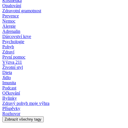
Kosmetika
Opalování
Zdravotní gramotnost
Prevence
Nemoc
Alergie
Adrenalin
Dárcovství krve
Psychologie
Pohyb
Zdraví
První pomoc
Výzva 211
Životní styl
Dieta
Jídlo
Imunita
Podcast
Očkování
Bylinky
Zdravý pohyb moje výhra
Příspěvky
Rozhovor
Zobrazit všechny tagy