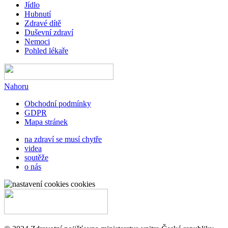
Jídlo
Hubnutí
Zdravé dítě
Duševní zdraví
Nemoci
Pohled lékaře
Nahoru
Obchodní podmínky
GDPR
Mapa stránek
na zdraví se musí chytře
videa
soutěže
o nás
cookies