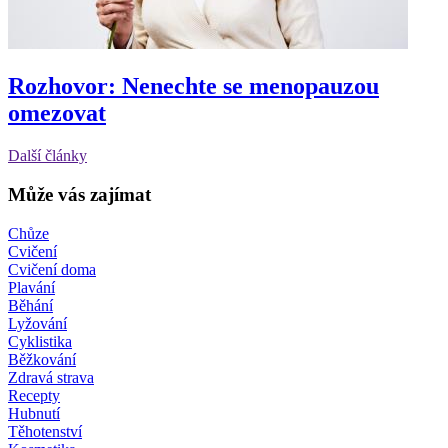
Rozhovor: Nenechte se menopauzou
omezovat
Další články
Může vás zajímat
Chůze
Cvičení
Cvičení doma
Plavání
Běhání
Lyžování
Cyklistika
Běžkování
Zdravá strava
Recepty
Hubnutí
Těhotenství