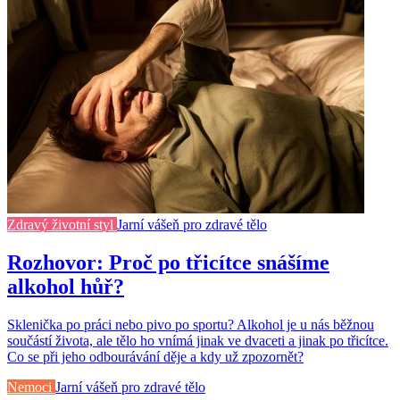
Zdravý životní styl
Jarní vášeň pro zdravé tělo
Rozhovor: Proč po třicítce snášíme
alkohol hůř?
Sklenička po práci nebo pivo po sportu? Alkohol je u nás běžnou
součástí života, ale tělo ho vnímá jinak ve dvaceti a jinak po třicítce.
Co se při jeho odbourávání děje a kdy už zpozornět?
Nemoci
Jarní vášeň pro zdravé tělo