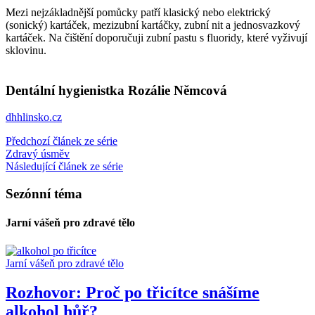
Mezi nejzákladnější pomůcky patří klasický nebo elektrický
(sonický) kartáček, mezizubní kartáčky, zubní nit a jednosvazkový
kartáček. Na čištění doporučuji zubní pastu s fluoridy, které vyživují
sklovinu.
Dentální hygienistka Rozálie Němcová
dhhlinsko.cz
Předchozí článek ze série
Zdravý úsměv
Následující článek ze série
Sezónní téma
Jarní vášeň pro zdravé tělo
Jarní vášeň pro zdravé tělo
Rozhovor: Proč po třicítce snášíme
alkohol hůř?