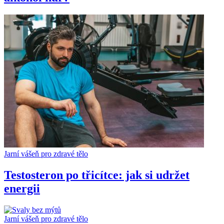
Jarní vášeň pro zdravé tělo
Testosteron po třicítce: jak si udržet
energii
Jarní vášeň pro zdravé tělo