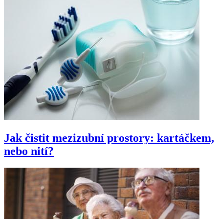
Jak čistit mezizubní prostory: kartáčkem,
nebo nití?