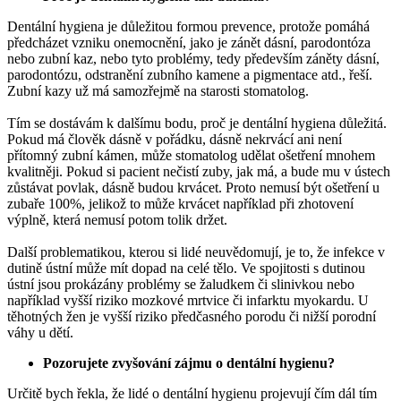
Dentální hygiena je důležitou formou prevence, protože pomáhá
předcházet vzniku onemocnění, jako je zánět dásní, parodontóza
nebo zubní kaz, nebo tyto problémy, tedy především záněty dásní,
parodontózu, odstranění zubního kamene a pigmentace atd., řeší.
Zubní kazy už má samozřejmě na starosti stomatolog.
Tím se dostávám k dalšímu bodu, proč je dentální hygiena důležitá.
Pokud má člověk dásně v pořádku, dásně nekrvácí ani není
přítomný zubní kámen, může stomatolog udělat ošetření mnohem
kvalitněji. Pokud si pacient nečistí zuby, jak má, a bude mu v ústech
zůstávat povlak, dásně budou krvácet. Proto nemusí být ošetření u
zubaře 100%, jelikož to může krvácet například při zhotovení
výplně, která nemusí potom tolik držet.
Další problematikou, kterou si lidé neuvědomují, je to, že infekce v
dutině ústní může mít dopad na celé tělo. Ve spojitosti s dutinou
ústní jsou prokázány problémy se žaludkem či slinivkou nebo
například vyšší riziko mozkové mrtvice či infarktu myokardu. U
těhotných žen je vyšší riziko předčasného porodu či nižší porodní
váhy u dětí.
Pozorujete zvyšování zájmu o dentální hygienu?
Určitě bych řekla, že lidé o dentální hygienu projevují čím dál tím