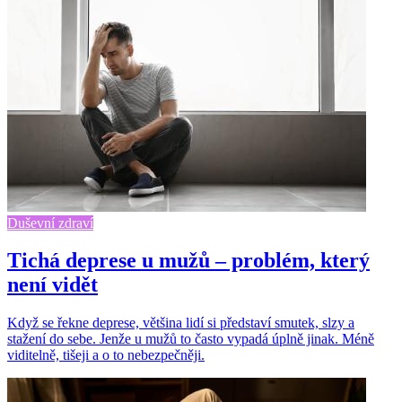
Duševní zdraví
Tichá deprese u mužů – problém, který
není vidět
Když se řekne deprese, většina lidí si představí smutek, slzy a
stažení do sebe. Jenže u mužů to často vypadá úplně jinak. Méně
viditelně, tišeji a o to nebezpečněji.