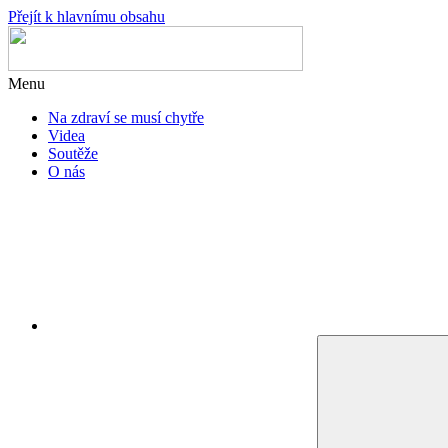
Přejít k hlavnímu obsahu
Menu
Na zdraví se musí chytře
Videa
Soutěže
O nás