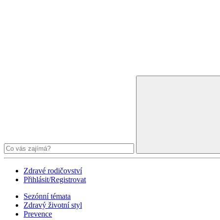
Zdravé rodičovství
Přihlásit/Registrovat
Sezónní témata
Zdravý životní styl
Prevence