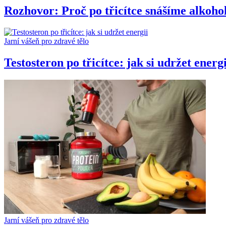
Rozhovor: Proč po třicítce snášíme alkoho
Jarní vášeň pro zdravé tělo
Testosteron po třicítce: jak si udržet energi
Jarní vášeň pro zdravé tělo