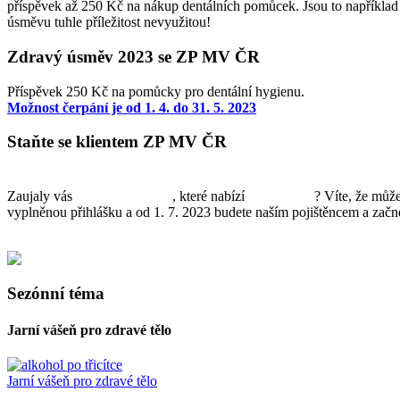
příspěvek až 250 Kč na nákup dentálních pomůcek. Jsou to například m
úsměvu tuhle příležitost nevyužitou!
Zdravý úsměv 2023 se ZP MV ČR
Příspěvek 250 Kč na pomůcky pro dentální hygienu.
Možnost čerpání je od 1. 4. do 31. 5. 2023
Staňte se klientem ZP MV ČR
Zaujaly vás
bonusy a výhody
, které nabízí
ZP MV ČR
? Víte, že může
vyplněnou přihlášku a od 1. 7. 2023 budete naším pojištěncem a zač
Sezónní téma
Jarní vášeň pro zdravé tělo
Jarní vášeň pro zdravé tělo