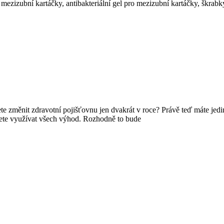
ezizubní kartáčky, antibakteriální gel pro mezizubní kartáčky, škrabky
te změnit zdravotní pojišťovnu jen dvakrát v roce? Právě teď máte jedi
nete využívat všech výhod. Rozhodně to bude
výhra pro vaše zdraví.