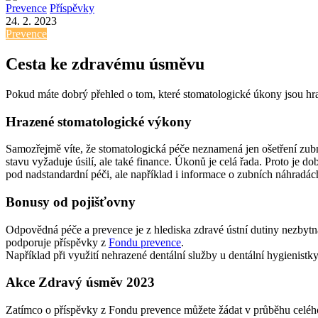
Prevence
Příspěvky
24. 2. 2023
Prevence
Cesta ke zdravému úsměvu
Pokud máte dobrý přehled o tom, které stomatologické úkony jsou hraz
Hrazené stomatologické výkony
Samozřejmě víte, že stomatologická péče neznamená jen ošetření zubní
stavu vyžaduje úsilí, ale také finance. Úkonů je celá řada. Proto je do
pod nadstandardní péči, ale například i informace o zubních náhradác
Bonusy od pojišťovny
Odpovědná péče a prevence je z hlediska zdravé ústní dutiny nezbytn
podporuje příspěvky z
Fondu prevence
.
Například při využití nehrazené dentální služby u dentální hygienistk
Akce Zdravý úsměv 2023
Zatímco o příspěvky z Fondu prevence můžete žádat v průběhu celého