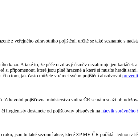
ené z veřejného zdravotního pojištění, určitě se také seznamte s nads
ho kazu. A také to, že péče o zdravý úsměv nezahrnuje jen kartáček a 
bré si připomenout, které jsou plně hrazené a které si musíte hradit sami.
h či o tom, jak často můžete v rámci svého pojištění absolvovat
prevent
á. Zdravotní pojišťovna ministerstva vnitra ČR se nám snaží při udrž
y či hygienisty dostanete od pojišťovny příspěvek na
nácvik správného č
 roku, jsou tu také sezonní akce, které ZP MV ČR pořádá. Jednou z tě