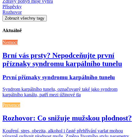
Zdravý pohyb moje výhra
Příspěvky
Rozhovor
Zobrazit všechny tagy
Aktuálně
Nemoci
Brní vás prsty? Nepodceňujte první
příznaky syndromu karpálního tunelu
První příznaky syndromu karpálního tunelu
Syndrom karpálního tunelu, označovaný také jako syndrom
karpálního kanálu, patří mezi úžinové tla
Prevence
Rozhovor: Co snižuje mužskou plodnost?
Kouření, stres, obezita, alkohol i časté přehřívání varlat mohou
výrazně ovlivnit plodnost muže. Změna životního stylu parametry