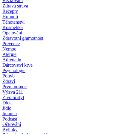
Běžkování
Zdravá strava
Recepty
Hubnutí
Těhotenství
Kosmetika
Opalování
Zdravotní gramotnost
Prevence
Nemoc
Alergie
Adrenalin
Dárcovství krve
Psychologie
Pohyb
Zdraví
První pomoc
Výzva 211
Životní styl
Dieta
Jídlo
Imunita
Podcast
Očkování
Bylinky