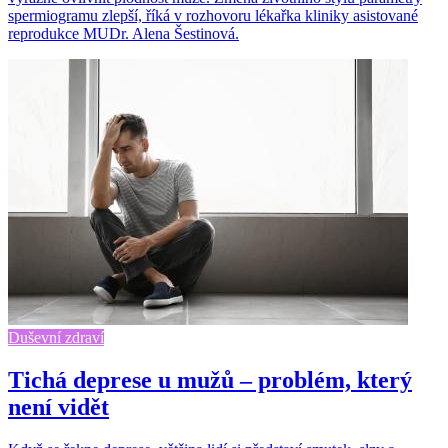
spermiogramu zlepší, říká v rozhovoru lékařka kliniky asistované
reprodukce MUDr. Alena Šestinová.
Duševní zdraví
Tichá deprese u mužů – problém, který
není vidět