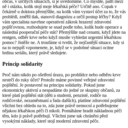
občas, v určitých situacích, si je uvědomíme. Co myslíte, patří mezi
ně i otázka, kolik stojí moje lékařská péče? Určitě ano. Copak v
čekárně u doktora přemýšlíte, na kolik vám vystaví účet za to, že vás
prohlédl, změřil tlak, stanovil diagnózu a určil postup léčby? Když
vám specialista navrhne operativní zákrok hrazený zdravotní
pojišťovnou, rozhodujete se snad podle toho, kolik bude operace a
následná pooperační péče stát? Přemýšlíte nad cenami, když jdete na
rentgen, odběr krve nebo když musíte vyhledat urgentní lékařskou
pomoc? Jistěže ne. A troufáme si tvrdit, že nejčastější situace, kdy si
na to nejspíš vzpomenete, je, když se v podobné situaci ocitne
hrdina seriálu, který právě sledujete.
Princip solidarity
Proč nám nikdo po ošetření úrazu, po prohlídce nebo odběru krve
nestrčí do ruky účet? Protože máme povinné veřejné zdravotní
pojištění. Je postavené na principu solidarity. Pokud jsme
ekonomicky aktivní a nespadáme do jedné ze skupiny občanů, za
které platí pojištění stát (děti a studenti, penzisté, rodiče na
rodičovské, nezaměstnaní a řada dalších), platíme zdravotní pojištění
všichni bez ohledu na to, zda jsme právě nemocní a potřebujeme
nějakou lékařskou péči či nikoli. Pomáháme hradit nákladnou péči
těm, kdo ji právě potřebují. Všichni jsme tak chráněni před
vysokými náklady, které stojí moderní zdravotní péče.