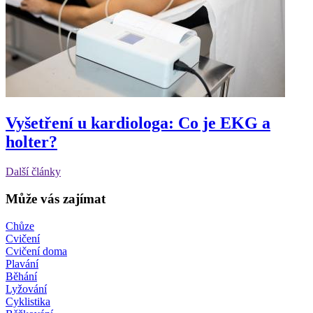
Vyšetření u kardiologa: Co je EKG a
holter?
Další články
Může vás zajímat
Chůze
Cvičení
Cvičení doma
Plavání
Běhání
Lyžování
Cyklistika