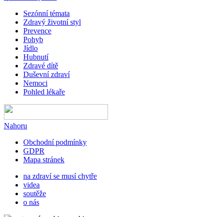
Sezónní témata
Zdravý životní styl
Prevence
Pohyb
Jídlo
Hubnutí
Zdravé dítě
Duševní zdraví
Nemoci
Pohled lékaře
Nahoru
Obchodní podmínky
GDPR
Mapa stránek
na zdraví se musí chytře
videa
soutěže
o nás