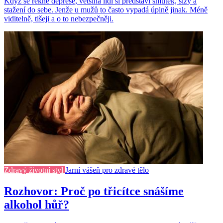
Když se řekne deprese, většina lidí si představí smutek, slzy a
stažení do sebe. Jenže u mužů to často vypadá úplně jinak. Méně
viditelně, tišeji a o to nebezpečněji.
Zdravý životní styl
Jarní vášeň pro zdravé tělo
Rozhovor: Proč po třicítce snášíme
alkohol hůř?