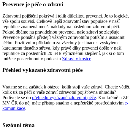
Prevence je péče o zdraví
Zdravotní pojištění pokrývá i tolik důležitou prevenci. Je to logické,
vše spolu souvisí. Celkově lepší zdravotní stav populace v naší
republice znamená menší náklady na následnou zdravotní péči.
Pokud dbáme na pravidelnou prevenci, naše zdraví se zlepšuje.
Prevence pomáhá předejít vážným zdravotním potížím a usnadnit
léčbu. Pozitivním příkladem za všechny je situace s výskytem
karcinomu tlustého střeva, kdy právě díky prevenci došlo v naší
republice za posledních 20 let k výraznému zlepšení, jak si o tom
můžete poslechnout v podcastu
Zdraví v kostce
.
Přehled vykázané zdravotní péče
Vraťme se na začátek k otázce, kolik stojí vaše zdraví. Chcete vědět,
kolik už za péči o vaše zdraví zdravotní pojišťovna uhradila?
Podívejte se do
přehledu vykázané zdravotní péče
. Konkrétně u ZP
MV ČR do něj máte přístup snadno a nepřetržitě prostřednictvím
e-
komunikace
.
Sezónní téma