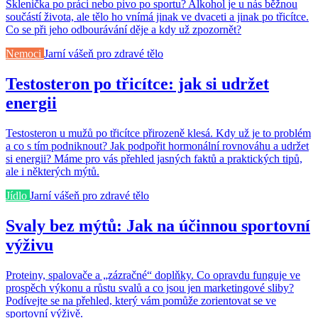
Sklenička po práci nebo pivo po sportu? Alkohol je u nás běžnou
součástí života, ale tělo ho vnímá jinak ve dvaceti a jinak po třicítce.
Co se při jeho odbourávání děje a kdy už zpozornět?
Nemoci
Jarní vášeň pro zdravé tělo
Testosteron po třicítce: jak si udržet
energii
Testosteron u mužů po třicítce přirozeně klesá. Kdy už je to problém
a co s tím podniknout? Jak podpořit hormonální rovnováhu a udržet
si energii? Máme pro vás přehled jasných faktů a praktických tipů,
ale i některých mýtů.
Jídlo
Jarní vášeň pro zdravé tělo
Svaly bez mýtů: Jak na účinnou sportovní
výživu
Proteiny, spalovače a „zázračné“ doplňky. Co opravdu funguje ve
prospěch výkonu a růstu svalů a co jsou jen marketingové sliby?
Podívejte se na přehled, který vám pomůže zorientovat se ve
sportovní výživě.