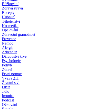
Běžkování
Zdravá strava
Recepty
Hubnutí
Těhotenství
Kosmetika
Opalování
Zdravotní gramotnost
Prevence
Nemoc
Alergie
Adrenalin
Dárcovství krve
Psychologie
Pohyb
Zdraví
První pomoc
Výzva 211
Životní styl
Dieta
Jídlo
Imunita
Podcast
Očkování
Bylinky