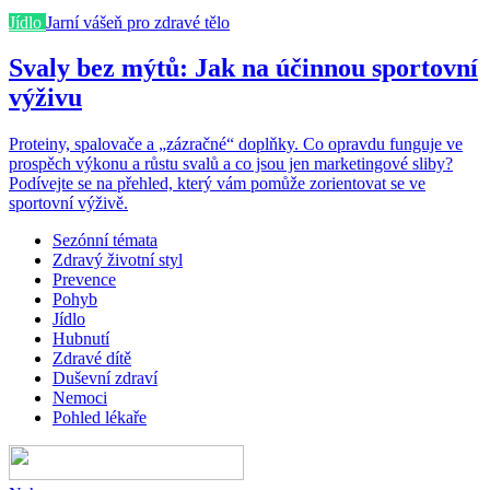
Jídlo
Jarní vášeň pro zdravé tělo
Svaly bez mýtů: Jak na účinnou sportovní
výživu
Proteiny, spalovače a „zázračné“ doplňky. Co opravdu funguje ve
prospěch výkonu a růstu svalů a co jsou jen marketingové sliby?
Podívejte se na přehled, který vám pomůže zorientovat se ve
sportovní výživě.
Sezónní témata
Zdravý životní styl
Prevence
Pohyb
Jídlo
Hubnutí
Zdravé dítě
Duševní zdraví
Nemoci
Pohled lékaře