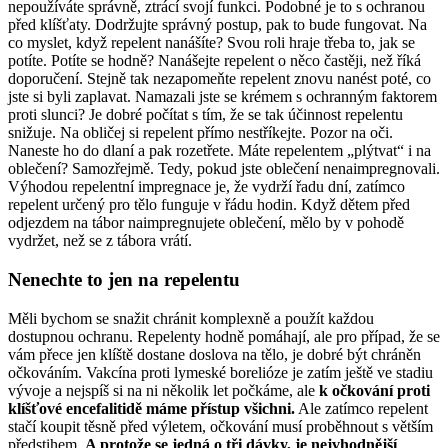
nepoužíváte správně, ztrácí svojí funkci. Podobné je to s ochranou
před klíšťaty. Dodržujte správný postup, pak to bude fungovat. Na
co myslet, když repelent nanášíte? Svou roli hraje třeba to, jak se
potíte. Potíte se hodně? Nanášejte repelent o něco častěji, než říká
doporučení. Stejně tak nezapomeňte repelent znovu nanést poté, co
jste si byli zaplavat. Namazali jste se krémem s ochranným faktorem
proti slunci? Je dobré počítat s tím, že se tak účinnost repelentu
snižuje. Na obličej si repelent přímo nestříkejte. Pozor na oči.
Naneste ho do dlaní a pak rozetřete. Máte repelentem „plýtvat“ i na
oblečení? Samozřejmě. Tedy, pokud jste oblečení nenaimpregnovali.
Výhodou repelentní impregnace je, že vydrží řadu dní, zatímco
repelent určený pro tělo funguje v řádu hodin. Když dětem před
odjezdem na tábor naimpregnujete oblečení, mělo by v pohodě
vydržet, než se z tábora vrátí.
Nenechte to jen na repelentu
Měli bychom se snažit chránit komplexně a použít každou
dostupnou ochranu. Repelenty hodně pomáhají, ale pro případ, že se
vám přece jen klíště dostane doslova na tělo, je dobré být chráněn
očkováním. Vakcína proti lymeské borelióze je zatím ještě ve stadiu
vývoje a nejspíš si na ni několik let počkáme, ale
k očkování proti
klíšťové encefalitidě máme přístup všichni.
Ale zatímco repelent
stačí koupit těsně před výletem, očkování musí proběhnout s větším
předstihem.
A protože se jedná o tři dávky, je nejvhodnější