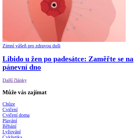
Zimní vášeň pro zdravou duši
Libido u žen po padesátce: Zaměřte se na
pánevní dno
Další články
Může vás zajímat
Chůze
Cvičení
Cvičení doma
Plavání
Běhání
Lyžování
Cyklistika