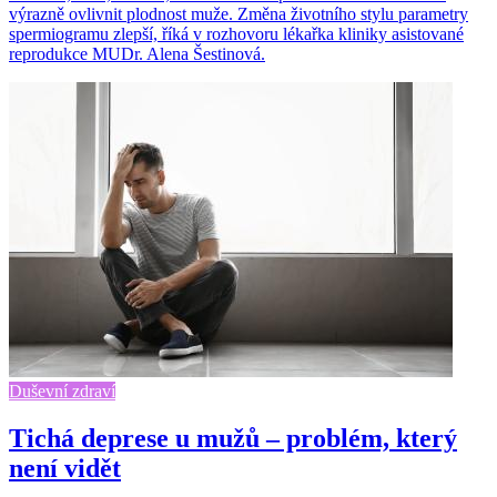
výrazně ovlivnit plodnost muže. Změna životního stylu parametry
spermiogramu zlepší, říká v rozhovoru lékařka kliniky asistované
reprodukce MUDr. Alena Šestinová.
Duševní zdraví
Tichá deprese u mužů – problém, který
není vidět