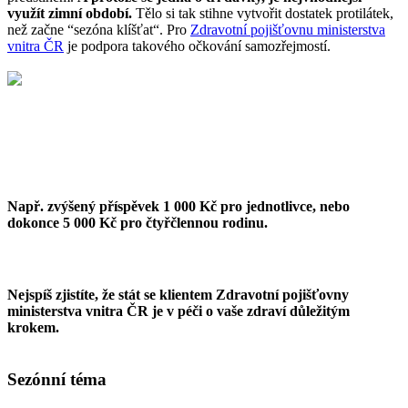
využít zimní období.
Tělo si tak stihne vytvořit dostatek protilátek,
než začne “sezóna klíšťat“. Pro
Zdravotní pojišťovnu ministerstva
vnitra ČR
je podpora takového očkování samozřejmostí.
Podívejte se, jaké příspěvky a bonusy na očkování
ZP 211 nabízí.
Např. zvýšený příspěvek 1 000 Kč pro jednotlivce, nebo
dokonce 5 000 Kč pro čtyřčlennou rodinu.
A je toho mnohem víc, v čem vás ZP MV ČR podpoří.
Nejspíš zjistíte, že stát se klientem Zdravotní pojišťovny
ministerstva vnitra ČR je v péči o vaše zdraví důležitým
krokem.
Sezónní téma