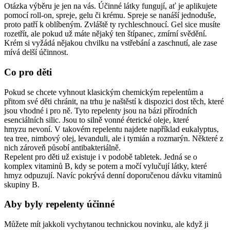
Otázka výběru je jen na vás. Účinné látky fungují, ať je aplikujete
pomocí roll-on, spreje, gelu či krému. Spreje se nanáší jednoduše,
proto patří k oblíbeným. Zvláště ty rychleschnoucí. Gel sice musíte
rozetřít, ale pokud už máte nějaký ten štípanec, zmírní svědění.
Krém si vyžádá nějakou chvilku na vstřebání a zaschnutí, ale zase
mívá delší účinnost.
Co pro děti
Pokud se chcete vyhnout klasickým chemickým repelentům a
přitom své děti chránit, na trhu je naštěstí k dispozici dost těch, které
jsou vhodné i pro ně. Tyto repelenty jsou na bázi přírodních
esenciálních silic. Jsou to silně vonné éterické oleje, které
hmyzu nevoní. V takovém repelentu najdete například eukalyptus,
tea tree, nimbový olej, levanduli, ale i tymián a rozmarýn. Některé z
nich zároveň působí antibakteriálně.
Repelent pro děti už existuje i v podobě tabletek. Jedná se o
komplex vitaminů B, kdy se potem a močí vylučují látky, které
hmyz odpuzují. Navíc pokrývá denní doporučenou dávku vitaminů
skupiny B.
Aby byly repelenty účinné
Můžete mít jakkoli vychytanou technickou novinku, ale když ji