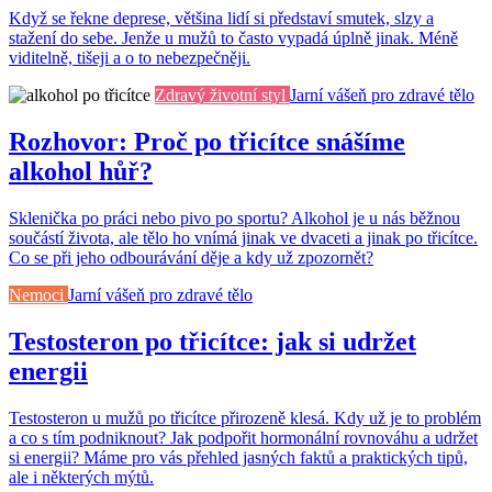
Když se řekne deprese, většina lidí si představí smutek, slzy a
stažení do sebe. Jenže u mužů to často vypadá úplně jinak. Méně
viditelně, tišeji a o to nebezpečněji.
Zdravý životní styl
Jarní vášeň pro zdravé tělo
Rozhovor: Proč po třicítce snášíme
alkohol hůř?
Sklenička po práci nebo pivo po sportu? Alkohol je u nás běžnou
součástí života, ale tělo ho vnímá jinak ve dvaceti a jinak po třicítce.
Co se při jeho odbourávání děje a kdy už zpozornět?
Nemoci
Jarní vášeň pro zdravé tělo
Testosteron po třicítce: jak si udržet
energii
Testosteron u mužů po třicítce přirozeně klesá. Kdy už je to problém
a co s tím podniknout? Jak podpořit hormonální rovnováhu a udržet
si energii? Máme pro vás přehled jasných faktů a praktických tipů,
ale i některých mýtů.