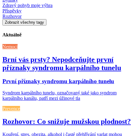
Zdravý pohyb moje výhra
Příspěvky
Rozhovor
Zobrazit všechny tagy
Aktuálně
Nemoci
Brní vás prsty? Nepodceňujte první
příznaky syndromu karpálního tunelu
První příznaky syndromu karpálního tunelu
Syndrom karpálního tunelu, označovaný také jako syndrom
karpálního kanálu, patří mezi úžinové tla
Prevence
Rozhovor: Co snižuje mužskou plodnost?
Kouření, stres, obezita, alkohol i časté přehřívání varlat mohou