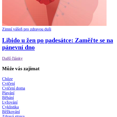
Zimní vášeň pro zdravou duši
Libido u žen po padesátce: Zaměřte se na
pánevní dno
Další články
Může vás zajímat
Chůze
Cvičení
Cvičení doma
Plavání
Běhání
Lyžování
Cyklistika
Běžkování
Zdravá strava