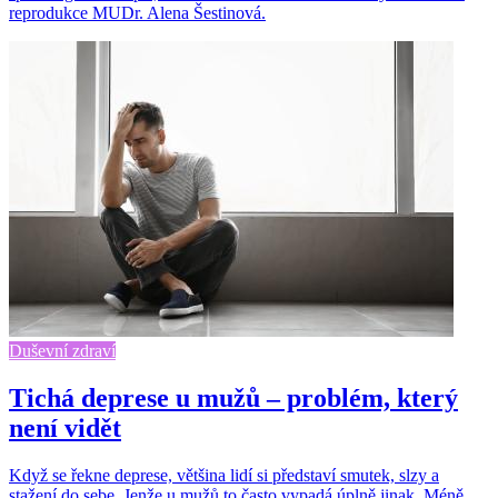
reprodukce MUDr. Alena Šestinová.
Duševní zdraví
Tichá deprese u mužů – problém, který
není vidět
Když se řekne deprese, většina lidí si představí smutek, slzy a
stažení do sebe. Jenže u mužů to často vypadá úplně jinak. Méně