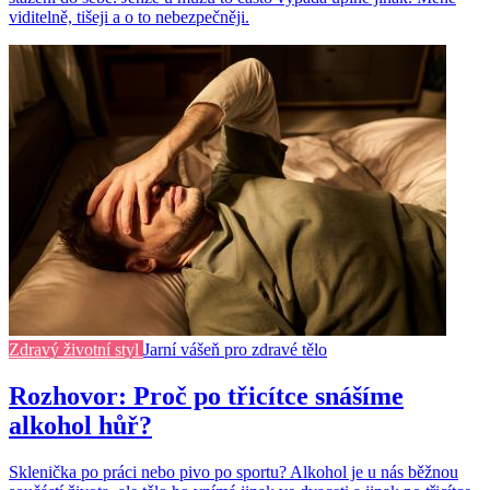
viditelně, tišeji a o to nebezpečněji.
Zdravý životní styl
Jarní vášeň pro zdravé tělo
Rozhovor: Proč po třicítce snášíme
alkohol hůř?
Sklenička po práci nebo pivo po sportu? Alkohol je u nás běžnou