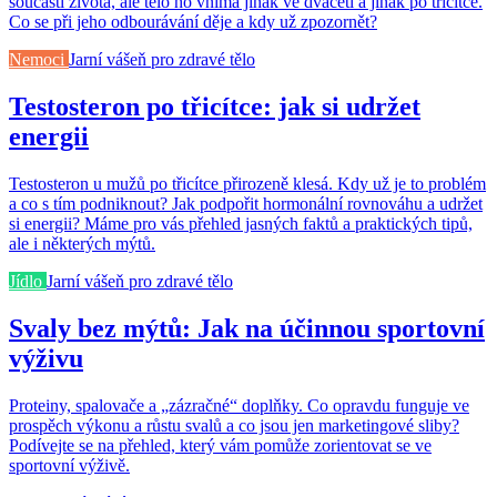
součástí života, ale tělo ho vnímá jinak ve dvaceti a jinak po třicítce.
Co se při jeho odbourávání děje a kdy už zpozornět?
Nemoci
Jarní vášeň pro zdravé tělo
Testosteron po třicítce: jak si udržet
energii
Testosteron u mužů po třicítce přirozeně klesá. Kdy už je to problém
a co s tím podniknout? Jak podpořit hormonální rovnováhu a udržet
si energii? Máme pro vás přehled jasných faktů a praktických tipů,
ale i některých mýtů.
Jídlo
Jarní vášeň pro zdravé tělo
Svaly bez mýtů: Jak na účinnou sportovní
výživu
Proteiny, spalovače a „zázračné“ doplňky. Co opravdu funguje ve
prospěch výkonu a růstu svalů a co jsou jen marketingové sliby?
Podívejte se na přehled, který vám pomůže zorientovat se ve
sportovní výživě.