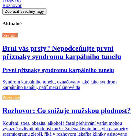
Rozhovor
Zobrazit všechny tagy
Aktuálně
Nemoci
Brní vás prsty? Nepodceňujte první
příznaky syndromu karpálního tunelu
První příznaky syndromu karpálního tunelu
Syndrom karpálního tunelu, označovaný také jako syndrom
karpálního kanálu, patří mezi úžinové tla
Prevence
Rozhovor: Co snižuje mužskou plodnost?
Kouření, stres, obezita, alkohol i časté přehřívání varlat mohou
výrazně ovlivnit plodnost muže. Změna životního stylu parametry
spermiogramu zlepší, říká v rozhovoru lékařka kliniky asistované