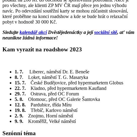
pro všechny, ale klienti ZP MV ČR mají přece jen jednu výhodu
navíc. Po odevzdání soutěžní karty se mohou zúčastnit slosování,
které proběhne na konci roadshow a kde se bude hrát o relaxační
pobyt v hodnotě 30 000 Kč.
Sledujte
kalendář akcí
Dvěstějedenáctky a její
sociální sítě
, ať vám
neunikne žádná informace!
Kam vyrazit na roadshow 2023
1. 7.
Liberec, náměstí Dr. E. Beneše
8. 7
. Loket, náměstí T. G. Masaryka
15. 7.
České Budějovice, před hypermarketem Globus
22. 7.
Kladno, před hypermarketem Kaufland
29. 7.
Ostrava, před OC Forum
5. 8.
Olomouc, před OC Galerie Šantovka
12. 8.
Pardubice, třída Míru
19. 8.
Třebíč, Karlovo náměstí
2. 9.
Znojmo, Horní náměstí
9. 9.
Kroměříž, Velké náměstí
Sezónní téma