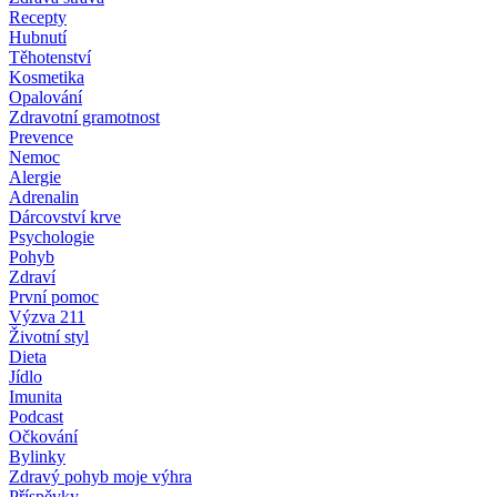
Recepty
Hubnutí
Těhotenství
Kosmetika
Opalování
Zdravotní gramotnost
Prevence
Nemoc
Alergie
Adrenalin
Dárcovství krve
Psychologie
Pohyb
Zdraví
První pomoc
Výzva 211
Životní styl
Dieta
Jídlo
Imunita
Podcast
Očkování
Bylinky
Zdravý pohyb moje výhra
Příspěvky