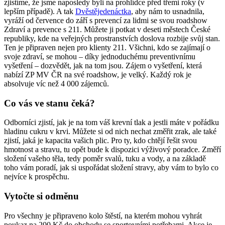
zjistíme, že jsme naposledy byli na prohlídce před třemi roky (v
lepším případě). A tak
Dvěstějedenáctka
, aby nám to usnadnila,
vyráží od července do září s prevencí za lidmi se svou roadshow
Zdraví a prevence s 211. Můžete ji potkat v deseti městech České
republiky, kde na veřejných prostranstvích doslova rozbije svůj stan.
Ten je připraven nejen pro klienty 211. Všichni, kdo se zajímají o
svoje zdraví, se mohou – díky jednoduchému preventivnímu
vyšetření – dozvědět, jak na tom jsou. Zájem o vyšetření, která
nabízí ZP MV ČR na své roadshow, je velký. Každý rok je
absolvuje víc než 4 000 zájemců.
Co vás ve stanu čeká?
Odborníci zjistí, jak je na tom váš krevní tlak a jestli máte v pořádku
hladinu cukru v krvi. Můžete si od nich nechat změřit zrak, ale také
zjistí, jaká je kapacita vašich plic. Pro ty, kdo chtějí řešit svou
hmotnost a stravu, tu opět bude k dispozici výživový poradce. Změří
složení vašeho těla, tedy poměr svalů, tuku a vody, a na základě
toho vám poradí, jak si uspořádat složení stravy, aby vám to bylo co
nejvíce k prospěchu.
Vytočte si odměnu
Pro všechny je připraveno kolo štěstí, na kterém mohou vyhrát
poukaz na 200 Kč do obchodu se sportovními potřebami. Akce je