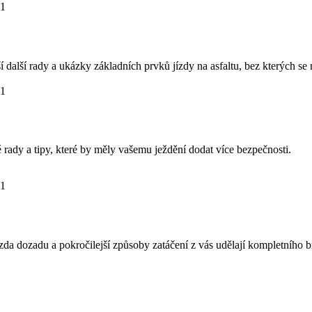
21
 další rady a ukázky základních prvků jízdy na asfaltu, bez kterých se
21
rady a tipy, které by měly vašemu ježdění dodat více bezpečnosti.
21
da dozadu a pokročilejší způsoby zatáčení z vás udělají kompletního br