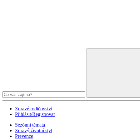
Zdravé rodičovství
Přihlásit/Registrovat
Sezónní témata
Zdravý životní styl
Prevence