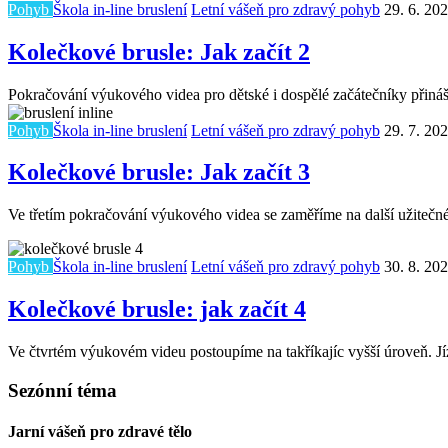
Pohyb
Škola in-line bruslení
Letní vášeň pro zdravý pohyb
29. 6. 20
Kolečkové brusle: Jak začít 2
Pokračování výukového videa pro dětské i dospělé začátečníky přináší
Pohyb
Škola in-line bruslení
Letní vášeň pro zdravý pohyb
29. 7. 20
Kolečkové brusle: Jak začít 3
Ve třetím pokračování výukového videa se zaměříme na další užitečné 
Pohyb
Škola in-line bruslení
Letní vášeň pro zdravý pohyb
30. 8. 20
Kolečkové brusle: jak začít 4
Ve čtvrtém výukovém videu postoupíme na takříkajíc vyšší úroveň. Jíz
Sezónní téma
Jarní vášeň pro zdravé tělo