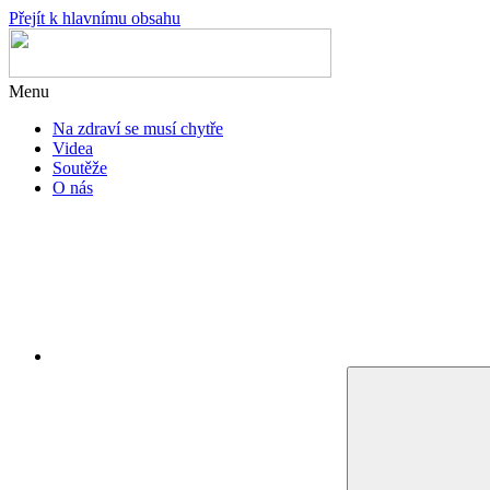
Přejít k hlavnímu obsahu
Menu
Na zdraví se musí chytře
Videa
Soutěže
O nás