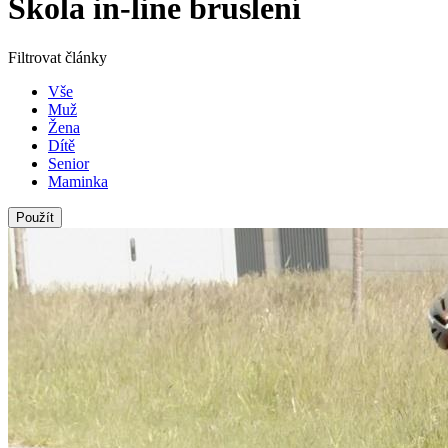
Škola in-line bruslení
Filtrovat články
Vše
Muž
Žena
Dítě
Senior
Maminka