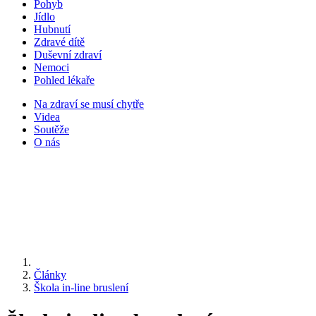
Pohyb
Jídlo
Hubnutí
Zdravé dítě
Duševní zdraví
Nemoci
Pohled lékaře
Na zdraví se musí chytře
Videa
Soutěže
O nás
Články
Škola in-line bruslení