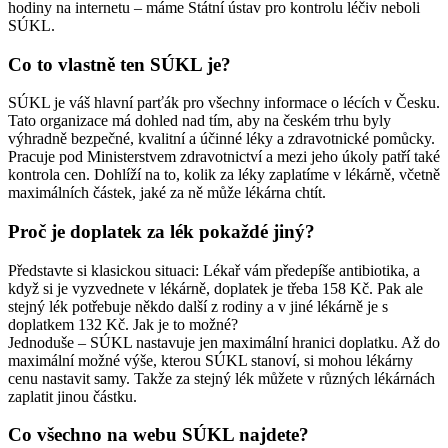
hodiny na internetu – máme Státní ústav pro kontrolu léčiv neboli
SÚKL.
Co to vlastně ten SÚKL je?
SÚKL je váš hlavní parťák pro všechny informace o lécích v Česku.
Tato organizace má dohled nad tím, aby na českém trhu byly
výhradně bezpečné, kvalitní a účinné léky a zdravotnické pomůcky.
Pracuje pod Ministerstvem zdravotnictví a mezi jeho úkoly patří také
kontrola cen. Dohlíží na to, kolik za léky zaplatíme v lékárně, včetně
maximálních částek, jaké za ně může lékárna chtít.
Proč je doplatek za lék pokaždé jiný?
Představte si klasickou situaci: Lékař vám předepíše antibiotika, a
když si je vyzvednete v lékárně, doplatek je třeba 158 Kč. Pak ale
stejný lék potřebuje někdo další z rodiny a v jiné lékárně je s
doplatkem 132 Kč. Jak je to možné?
Jednoduše – SÚKL nastavuje jen maximální hranici doplatku. Až do
maximální možné výše, kterou SÚKL stanoví, si mohou lékárny
cenu nastavit samy. Takže za stejný lék můžete v různých lékárnách
zaplatit jinou částku.
Co všechno na webu SÚKL najdete?