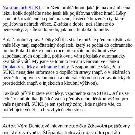
Na stránkách SÚKL
si můžete prohlédnout, jaká je maximální cena
léku, kolik doplácíte nebo jestli lék pojišťovna vůbec hradí. Léky
jsou totiž rozdělené na plně hrazené, částečně hrazené a ty, které
pojišťovna nehradí vůbec. Zkrátka a dobře, než sáhnete do
peněženky, zjistíte si dopředu, jak moc hluboko to bude.
A další dobrá zpráva! Díky SÚKL si také můžete předem zjistit, zda
vaše léky mají započitatelný doplatek, který se počítá do ochranného
limitu. Pokud totiž v daném roce překročíte určitý limit výše
započitatelných doplatků, pojišťovna vám přeplatky automaticky
kvartálně vrátí. My jsme se tomuto tématu věnovali ve článku
Doplatky za léky a ochranné limity
. Nezapomínejte však, že u
SÚKL nenajdete informace o doplňcích stravy (např. o v lékárnách
běžně dostupných vitamínech a minerálech) nebo o zdravotnických
prostředcích (např. o injekcích s kloubní výživou).
Takže až příště budete řešit léky, vzpomeňte si na SÚKL. Ať už se
jedná o antibiotika, jiná léčiva na předpis nebo dětskou výživu pro
vaše nejmenší, SÚKL je ten správný zdroj, kde najdete vše, co
potřebujete vědět – a bez zbytečného stresu.
Autor:
Věra Danielová, hlavní metodička Zdravotní pojišťovny
ministerstva vnitra; Štěpánka Trnková redaktorka portálu