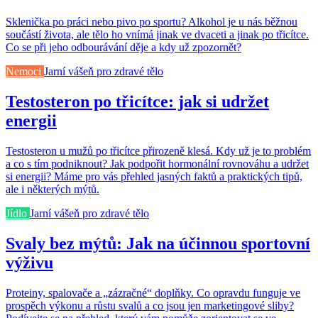
Sklenička po práci nebo pivo po sportu? Alkohol je u nás běžnou
součástí života, ale tělo ho vnímá jinak ve dvaceti a jinak po třicítce.
Co se při jeho odbourávání děje a kdy už zpozornět?
Nemoci
Jarní vášeň pro zdravé tělo
Testosteron po třicítce: jak si udržet
energii
Testosteron u mužů po třicítce přirozeně klesá. Kdy už je to problém
a co s tím podniknout? Jak podpořit hormonální rovnováhu a udržet
si energii? Máme pro vás přehled jasných faktů a praktických tipů,
ale i některých mýtů.
Jídlo
Jarní vášeň pro zdravé tělo
Svaly bez mýtů: Jak na účinnou sportovní
výživu
Proteiny, spalovače a „zázračné“ doplňky. Co opravdu funguje ve
prospěch výkonu a růstu svalů a co jsou jen marketingové sliby?