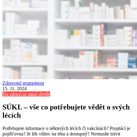
Zdravotní gramotnost
15. 11. 2024
Na zdraví se musí chytře
SÚKL – vše co potřebujete vědět o svých
lécích
Potřebujete informace o některých lécích či vakcínách? Proplácí je
pojišťovna? Je lék vůbec na trhu a dostupný? Nemusíte trávit