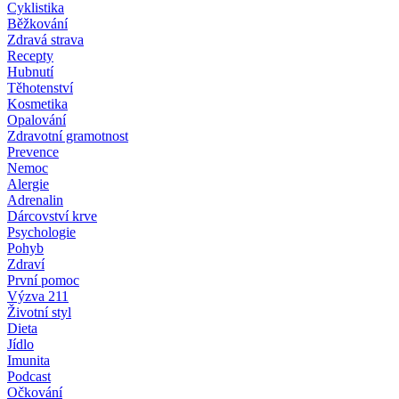
Cyklistika
Běžkování
Zdravá strava
Recepty
Hubnutí
Těhotenství
Kosmetika
Opalování
Zdravotní gramotnost
Prevence
Nemoc
Alergie
Adrenalin
Dárcovství krve
Psychologie
Pohyb
Zdraví
První pomoc
Výzva 211
Životní styl
Dieta
Jídlo
Imunita
Podcast
Očkování