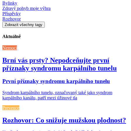
Bylinky
Zdravý pohyb moje výhra
Příspěvky
Rozhovor
Zobrazit všechny tagy
Aktuálně
Nemoci
Brní vás prsty? Nepodceňujte první
příznaky syndromu karpálního tunelu
První příznaky syndromu karpálního tunelu
Syndrom karpálního tunelu, označovaný také jako syndrom
karpálního kanálu, patří mezi úžinové tla
Prevence
Rozhovor: Co snižuje mužskou plodnost?