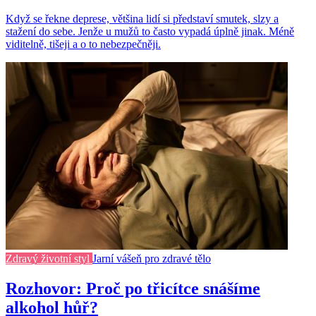
Když se řekne deprese, většina lidí si představí smutek, slzy a
stažení do sebe. Jenže u mužů to často vypadá úplně jinak. Méně
viditelně, tišeji a o to nebezpečněji.
Zdravý životní styl
Jarní vášeň pro zdravé tělo
Rozhovor: Proč po třicítce snášíme
alkohol hůř?