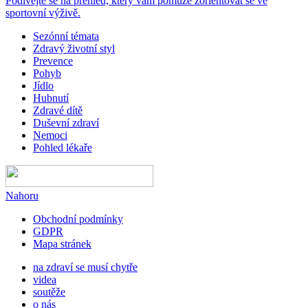
Podívejte se na přehled, který vám pomůže zorientovat se ve
sportovní výživě.
Sezónní témata
Zdravý životní styl
Prevence
Pohyb
Jídlo
Hubnutí
Zdravé dítě
Duševní zdraví
Nemoci
Pohled lékaře
Nahoru
Obchodní podmínky
GDPR
Mapa stránek
na zdraví se musí chytře
videa
soutěže
o nás