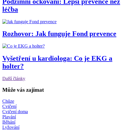
Podzimní očkování: Lepší prevence než
léčba
Rozhovor: Jak funguje Fond prevence
Vyšetření u kardiologa: Co je EKG a
holter?
Další články
Může vás zajímat
Chůze
Cvičení
Cvičení doma
Plavání
Běhání
Lyžování