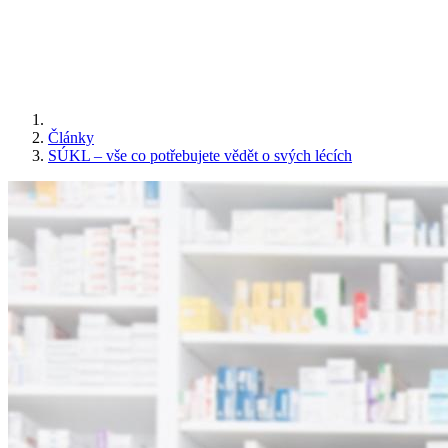
Články
SÚKL – vše co potřebujete vědět o svých lécích