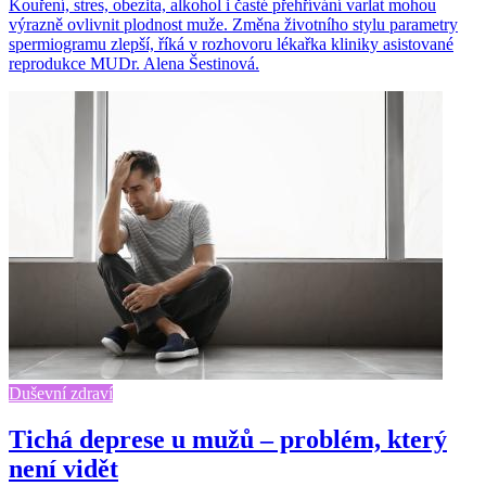
Kouření, stres, obezita, alkohol i časté přehřívání varlat mohou
výrazně ovlivnit plodnost muže. Změna životního stylu parametry
spermiogramu zlepší, říká v rozhovoru lékařka kliniky asistované
reprodukce MUDr. Alena Šestinová.
Duševní zdraví
Tichá deprese u mužů – problém, který
není vidět