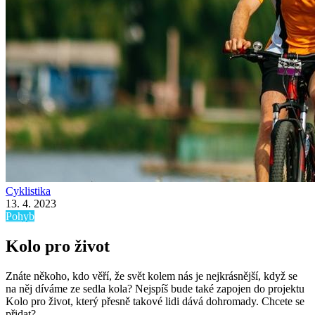
Cyklistika
13. 4. 2023
Pohyb
Kolo pro život
Znáte někoho, kdo věří, že svět kolem nás je nejkrásnější, když se
na něj díváme ze sedla kola? Nejspíš bude také zapojen do projektu
Kolo pro život, který přesně takové lidi dává dohromady. Chcete se
přidat?