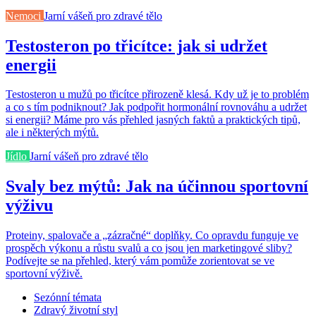
Nemoci
Jarní vášeň pro zdravé tělo
Testosteron po třicítce: jak si udržet
energii
Testosteron u mužů po třicítce přirozeně klesá. Kdy už je to problém
a co s tím podniknout? Jak podpořit hormonální rovnováhu a udržet
si energii? Máme pro vás přehled jasných faktů a praktických tipů,
ale i některých mýtů.
Jídlo
Jarní vášeň pro zdravé tělo
Svaly bez mýtů: Jak na účinnou sportovní
výživu
Proteiny, spalovače a „zázračné“ doplňky. Co opravdu funguje ve
prospěch výkonu a růstu svalů a co jsou jen marketingové sliby?
Podívejte se na přehled, který vám pomůže zorientovat se ve
sportovní výživě.
Sezónní témata
Zdravý životní styl