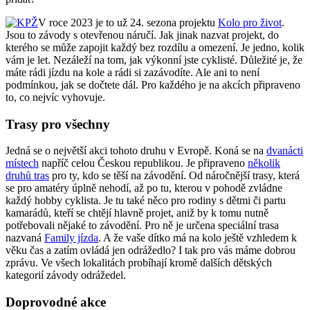
V roce 2023 je to už 24. sezona projektu
Kolo pro život
.
Jsou to závody s otevřenou náručí. Jak jinak nazvat projekt, do
kterého se může zapojit každý bez rozdílu a omezení. Je jedno, kolik
vám je let. Nezáleží na tom, jak výkonní jste cyklisté. Důležité je, že
máte rádi jízdu na kole a rádi si zazávodíte. Ale ani to není
podmínkou, jak se dočtete dál. Pro každého je na akcích připraveno
to, co nejvíc vyhovuje.
Trasy pro všechny
Jedná se o největší akci tohoto druhu v Evropě. Koná se na
dvanácti
místech
napříč celou Českou republikou. Je připraveno
několik
druhů tras
pro ty, kdo se těší na závodění. Od náročnější trasy, která
se pro amatéry úplně nehodí, až po tu, kterou v pohodě zvládne
každý hobby cyklista. Je tu také něco pro rodiny s dětmi či partu
kamarádů, kteří se chtějí hlavně projet, aniž by k tomu nutně
potřebovali nějaké to závodění. Pro ně je určena speciální trasa
nazvaná
Family jízda
. A že vaše dítko má na kolo ještě vzhledem k
věku čas a zatím ovládá jen odrážedlo? I tak pro vás máme dobrou
zprávu. Ve všech lokalitách probíhají kromě dalších dětských
kategorií závody odrážedel.
Doprovodné akce