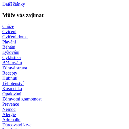
Další články
Může vás zajímat
Chůze
Cvičení
Cvičení doma
Plavání
Běhání
Lyžování
Cyklistika
Běžkování
Zdravá strava
Recepty
Hubnutí
Těhotenství
Kosmetika
Opalování
Zdravotní gramotnost
Prevence
Nemoc
Alergie
Adrenalin
Dárcovství krve