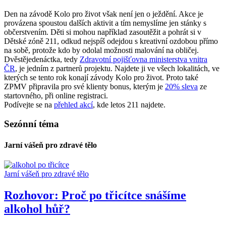
Den na závodě Kolo pro život však není jen o ježdění. Akce je
provázena spoustou dalších aktivit a tím nemyslíme jen stánky s
občerstvením. Děti si mohou například zasoutěžit a pohrát si v
Dětské zóně 211, odkud nejspíš odejdou s kreativní ozdobou přímo
na sobě, protože kdo by odolal možnosti malování na obličej.
Dvěstějedenáctka, tedy
Zdravotní pojišťovna ministerstva vnitra
ČR
, je jedním z partnerů projektu. Najdete ji ve všech lokalitách, ve
kterých se tento rok konají závody Kolo pro život. Proto také
ZPMV připravila pro své klienty bonus, kterým je
20% sleva
ze
startovného, při online registraci.
Podívejte se na
přehled akcí
, kde letos 211 najdete.
Sezónní téma
Jarní vášeň pro zdravé tělo
Jarní vášeň pro zdravé tělo
Rozhovor: Proč po třicítce snášíme
alkohol hůř?