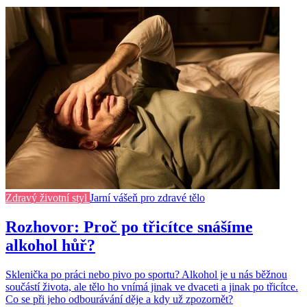
Zdravý životní styl
Jarní vášeň pro zdravé tělo
Rozhovor: Proč po třicítce snášíme
alkohol hůř?
Sklenička po práci nebo pivo po sportu? Alkohol je u nás běžnou
součástí života, ale tělo ho vnímá jinak ve dvaceti a jinak po třicítce.
Co se při jeho odbourávání děje a kdy už zpozornět?