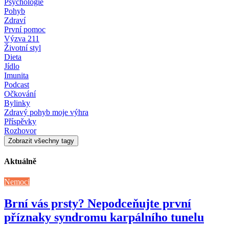
Psychologie
Pohyb
Zdraví
První pomoc
Výzva 211
Životní styl
Dieta
Jídlo
Imunita
Podcast
Očkování
Bylinky
Zdravý pohyb moje výhra
Příspěvky
Rozhovor
Zobrazit všechny tagy
Aktuálně
Nemoci
Brní vás prsty? Nepodceňujte první
příznaky syndromu karpálního tunelu