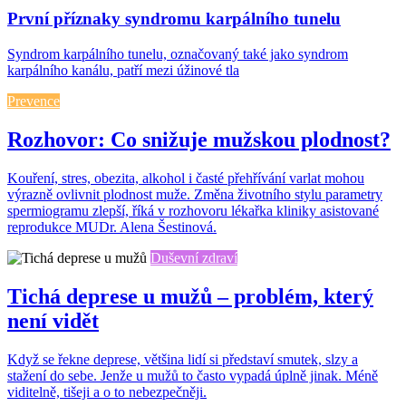
První příznaky syndromu karpálního tunelu
Syndrom karpálního tunelu, označovaný také jako syndrom
karpálního kanálu, patří mezi úžinové tla
Prevence
Rozhovor: Co snižuje mužskou plodnost?
Kouření, stres, obezita, alkohol i časté přehřívání varlat mohou
výrazně ovlivnit plodnost muže. Změna životního stylu parametry
spermiogramu zlepší, říká v rozhovoru lékařka kliniky asistované
reprodukce MUDr. Alena Šestinová.
Duševní zdraví
Tichá deprese u mužů – problém, který
není vidět
Když se řekne deprese, většina lidí si představí smutek, slzy a
stažení do sebe. Jenže u mužů to často vypadá úplně jinak. Méně
viditelně, tišeji a o to nebezpečněji.