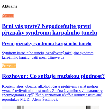
Aktuálně
Nemoci
Brní vás prsty? Nepodceňujte první
příznaky syndromu karpálního tunelu
První příznaky syndromu karpálního tunelu
Syndrom karpálního tunelu, označovaný také jako syndrom
karpálního kanálu, patří mezi úžinové tla
Prevence
Rozhovor: Co snižuje mužskou plodnost?
Kouření, stres, obezita, alkohol i časté přehřívání varlat mohou
výrazně ovlivnit plodnost muže. Změna životního stylu parametry
spermiogramu zlepší, říká v rozhovoru lékařka kliniky asistované
reprodukce MUDr. Alena Šestinová.