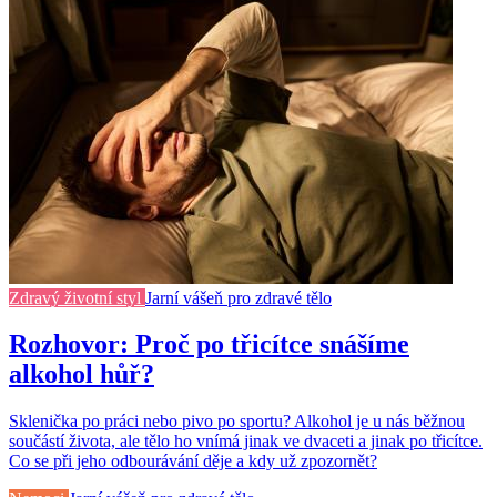
Zdravý životní styl
Jarní vášeň pro zdravé tělo
Rozhovor: Proč po třicítce snášíme
alkohol hůř?
Sklenička po práci nebo pivo po sportu? Alkohol je u nás běžnou
součástí života, ale tělo ho vnímá jinak ve dvaceti a jinak po třicítce.
Co se při jeho odbourávání děje a kdy už zpozornět?