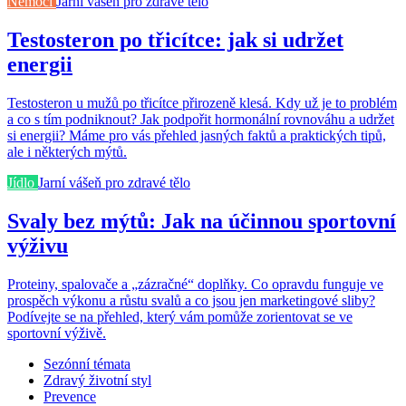
Nemoci
Jarní vášeň pro zdravé tělo
Testosteron po třicítce: jak si udržet
energii
Testosteron u mužů po třicítce přirozeně klesá. Kdy už je to problém
a co s tím podniknout? Jak podpořit hormonální rovnováhu a udržet
si energii? Máme pro vás přehled jasných faktů a praktických tipů,
ale i některých mýtů.
Jídlo
Jarní vášeň pro zdravé tělo
Svaly bez mýtů: Jak na účinnou sportovní
výživu
Proteiny, spalovače a „zázračné“ doplňky. Co opravdu funguje ve
prospěch výkonu a růstu svalů a co jsou jen marketingové sliby?
Podívejte se na přehled, který vám pomůže zorientovat se ve
sportovní výživě.
Sezónní témata
Zdravý životní styl
Prevence