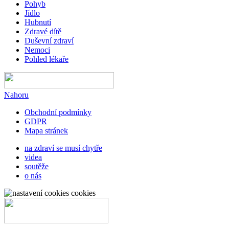
Pohyb
Jídlo
Hubnutí
Zdravé dítě
Duševní zdraví
Nemoci
Pohled lékaře
Nahoru
Obchodní podmínky
GDPR
Mapa stránek
na zdraví se musí chytře
videa
soutěže
o nás
cookies