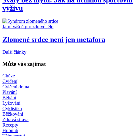
výživu
Jarní vášeň pro zdravé tělo
Zlomené srdce není jen metafora
Další články
Může vás zajímat
Chůze
Cvičení
Cvičení doma
Plavání
Běhání
Lyžování
Cyklistika
Běžkování
Zdravá strava
Recepty
Hubnutí
Těhotenství