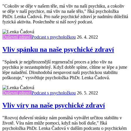
"Cokoliv se děje v našem těle, má vliv na naši psychiku, a cokoliv
se děje v naší psychice, má vliv na naše tělo," říká psycholožka
PhDr. Lenka Čadová. Pro naše psychické zdraví je nadmíru důležitá
fyzická aktivita. Poslechněte si náš nový podcast.
Duševní zdraví
Podcast s psycholožkou
26. 4. 2022
Vliv spánku na naše psychické zdraví
"Spánek je nejpřirozenější regenerační proces a jeho vliv na
psychiku je nezastupitelný. Když dobře spíme, cítíme se lépe a jsme
lépe naladění. Dlouhodobá nespavost naši psychickou stabilitu
poškozuje," vysvětluje psycholožka PhDr. Lenka Čadová.
Duševní zdraví
Podcast s psycholožkou
26. 5. 2022
Vliv víry na naše psychické zdraví
"Rozvoj duševní stránky nám pomáhá vytvářet určitou stabilitu v
životě. Víra nám může pomoci, když nás bolí duše," říká
psycholožka PhDr. Lenka Čadová v dalším podcastu o psychickém