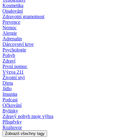
Kosmetika
Opalování
Zdravotní gramotnost
Prevence
Nemoc
Alergie
Adrenalin
Dárcovství krve
Psychologie
Pohyb
Zdraví
První pomoc
Výzva 211
Životní styl
Dieta
Jídlo
Imunita
Podcast
Očkování
Bylinky
Zdravý pohyb moje výhra
Příspěvky
Rozhovor
Zobrazit všechny tagy