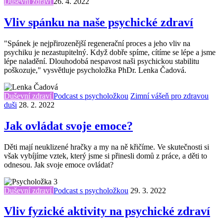
Duševní zdraví
26. 4. 2022
Vliv spánku na naše psychické zdraví
"Spánek je nejpřirozenější regenerační proces a jeho vliv na
psychiku je nezastupitelný. Když dobře spíme, cítíme se lépe a jsme
lépe naladění. Dlouhodobá nespavost naši psychickou stabilitu
poškozuje," vysvětluje psycholožka PhDr. Lenka Čadová.
Duševní zdraví
Podcast s psycholožkou
Zimní vášeň pro zdravou
duši
28. 2. 2022
Jak ovládat svoje emoce?
Děti mají neuklizené hračky a my na ně křičíme. Ve skutečnosti si
však vybíjíme vztek, který jsme si přinesli domů z práce, a děti to
odnesou. Jak svoje emoce ovládat?
Duševní zdraví
Podcast s psycholožkou
29. 3. 2022
Vliv fyzické aktivity na psychické zdraví