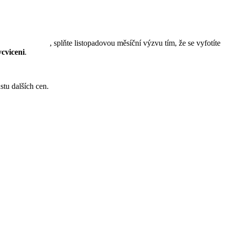
MOJE VÝHRA
, splňte listopadovou měsíční výzvu tím, že se vyfotíte
cviceni
.
stu dalších cen.