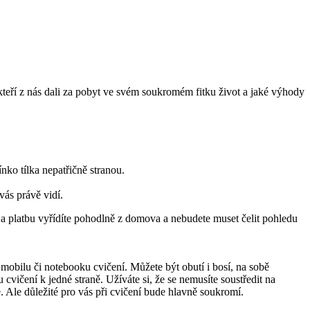
někteří z nás dali za pobyt ve svém soukromém fitku život a jaké výhody
mínko tílka nepatřičně stranou.
vás právě vidí.
i a platbu vyřídíte pohodlně z domova a nebudete muset čelit pohledu
mobilu či notebooku cvičení. Můžete být obutí i bosí, na sobě
 cvičení k jedné straně. Užíváte si, že se nemusíte soustředit na
 Ale důležité pro vás při cvičení bude hlavně soukromí.