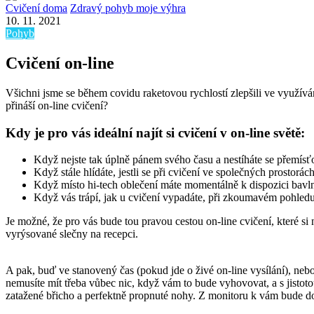
Cvičení doma
Zdravý pohyb moje výhra
10. 11. 2021
Pohyb
Cvičení on-line
Všichni jsme se během covidu raketovou rychlostí zlepšili ve využívání
přináší on-line cvičení?
Kdy je pro vás ideální najít si cvičení v on-line světě:
Když nejste tak úplně pánem svého času a nestíháte se přemísť
Když stále hlídáte, jestli se při cvičení ve společných prostorác
Když místo hi-tech oblečení máte momentálně k dispozici bavlně
Když vás trápí, jak u cvičení vypadáte, při zkoumavém pohledu t
Je možné, že pro vás bude tou pravou cestou on-line cvičení, které si
vyrýsované slečny na recepci.
A pak, buď ve stanovený čas (pokud jde o živé on-line vysílání), neb
nemusíte mít třeba vůbec nic, když vám to bude vyhovovat, a s jistotou 
zatažené břicho a perfektně propnuté nohy. Z monitoru k vám bude dol