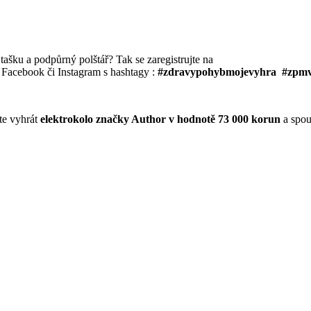
tašku a podpůrný polštář? Tak se zaregistrujte na
ZDRAVÝ POHYB 
ůj Facebook či Instagram s hashtagy :
#zdravypohybmojevyhra #zpmv
te vyhrát
elektrokolo značky Author v hodnotě 73 000 korun
a spou