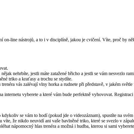
 on-line nástrojů, a to i v disciplíně, jakou je cvičení. Víte, proč by 
ovat.
h nějak nehrbíte, jestli máte zatažené břicho a jestli se vám nesvezlo ra
né triko a kraťasy a trochu se stydíte.
renéra vás zalévají vlny horka a rudnete při představě, v jakém světle 
 na internetu vyberete a které vám bude perfektně vyhovovat. Registrac
o kdykoliv se vám to hodí (pokud jde o videozáznam), spustíte na svém 
víte, že nikdo neuvidí ani vaše bavlněné triko, které se svezlo v zápalu
éhat nápomocný hlas trenéra a možná i hudba, kterou si sami vyberete.