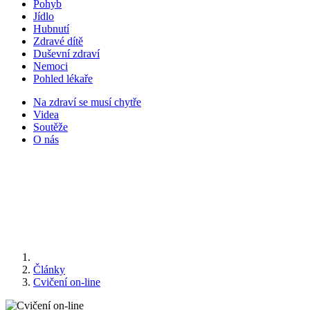
Pohyb
Jídlo
Hubnutí
Zdravé dítě
Duševní zdraví
Nemoci
Pohled lékaře
Na zdraví se musí chytře
Videa
Soutěže
O nás
Články
Cvičení on-line