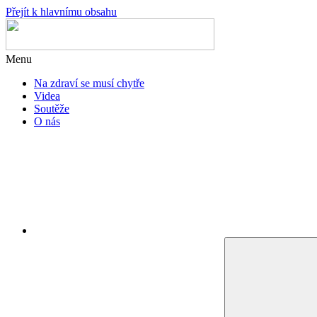
Přejít k hlavnímu obsahu
Menu
Na zdraví se musí chytře
Videa
Soutěže
O nás