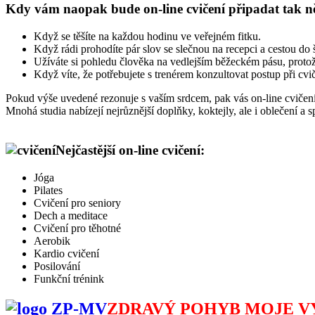
Kdy vám naopak bude on-line cvičení připadat tak něj
Když se těšíte na každou hodinu ve veřejném fitku.
Když rádi prohodíte pár slov se slečnou na recepci a cestou do š
Užíváte si pohledu člověka na vedlejším běžeckém pásu, protože 
Když víte, že potřebujete s trenérem konzultovat postup při cv
Pokud výše uvedené rezonuje s vaším srdcem, pak vás on-line cvičení 
Mnohá studia nabízejí nejrůznější doplňky, koktejly, ale i oblečení a 
Nejčastější on-line cvičení:
Jóga
Pilates
Cvičení pro seniory
Dech a meditace
Cvičení pro těhotné
Aerobik
Kardio cvičení
Posilování
Funkční trénink
ZDRAVÝ POHYB MOJE 