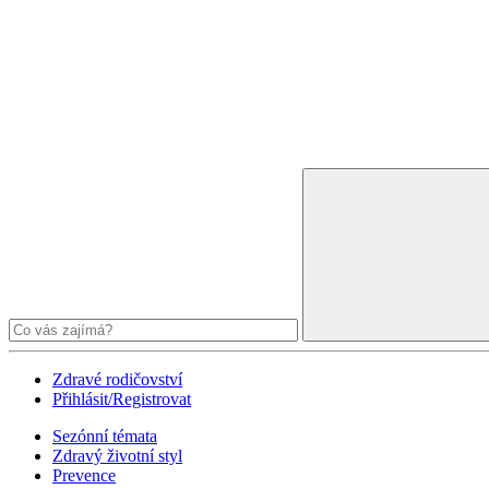
Zdravé rodičovství
Přihlásit/Registrovat
Sezónní témata
Zdravý životní styl
Prevence