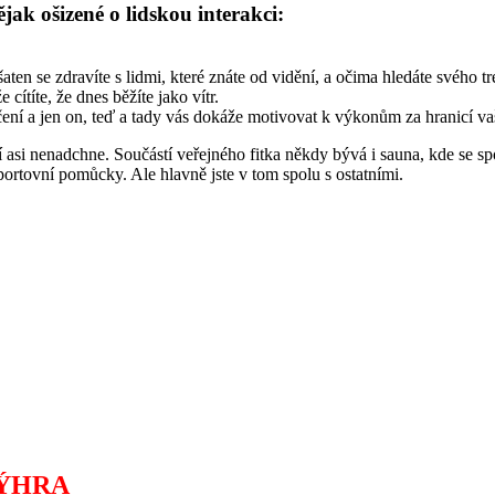
ak ošizené o lidskou interakci:
aten se zdravíte s lidmi, které znáte od vidění, a očima hledáte svého t
cítíte, že dnes běžíte jako vítr.
ičení a jen on, teď a tady vás dokáže motivovat k výkonům za hranicí va
asi nenadchne. Součástí veřejného fitka někdy bývá i sauna, kde se spol
sportovní pomůcky. Ale hlavně jste v tom spolu s ostatními.
VÝHRA