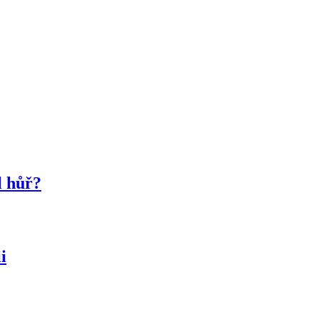
l hůř?
i