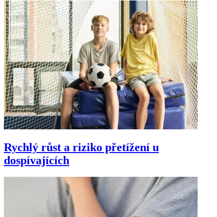
Rychlý růst a riziko přetížení u
dospívajících