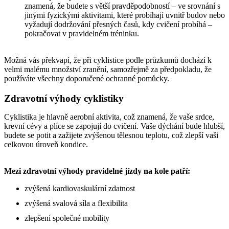
znamená, že budete s větší pravděpodobností – ve srovnání s
jinými fyzickými aktivitami, které probíhají uvnitř budov nebo
vyžadují dodržování přesných časů, kdy cvičení probíhá –
pokračovat v pravidelném tréninku.
Možná vás překvapí, že při cyklistice podle průzkumů dochází k
velmi malému množství zranění, samozřejmě za předpokladu, že
používáte všechny doporučené ochranné pomůcky.
Zdravotní výhody cyklistiky
Cyklistika je hlavně aerobní aktivita, což znamená, že vaše srdce,
krevní cévy a plíce se zapojují do cvičení. Vaše dýchání bude hlubší,
budete se potit a zažijete zvýšenou tělesnou teplotu, což zlepší vaši
celkovou úroveň kondice.
Mezi zdravotní výhody pravidelné jízdy na kole patří:
zvýšená kardiovaskulární zdatnost
zvýšená svalová síla a flexibilita
zlepšení společné mobility