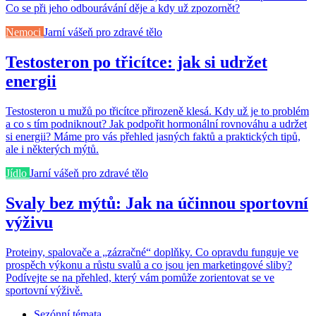
Co se při jeho odbourávání děje a kdy už zpozornět?
Nemoci
Jarní vášeň pro zdravé tělo
Testosteron po třicítce: jak si udržet
energii
Testosteron u mužů po třicítce přirozeně klesá. Kdy už je to problém
a co s tím podniknout? Jak podpořit hormonální rovnováhu a udržet
si energii? Máme pro vás přehled jasných faktů a praktických tipů,
ale i některých mýtů.
Jídlo
Jarní vášeň pro zdravé tělo
Svaly bez mýtů: Jak na účinnou sportovní
výživu
Proteiny, spalovače a „zázračné“ doplňky. Co opravdu funguje ve
prospěch výkonu a růstu svalů a co jsou jen marketingové sliby?
Podívejte se na přehled, který vám pomůže zorientovat se ve
sportovní výživě.
Sezónní témata