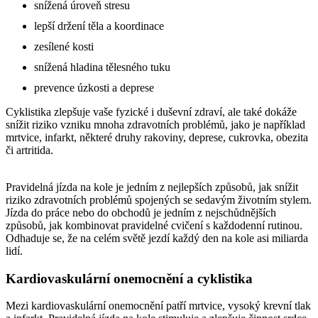
snížená úroveň stresu
lepší držení těla a koordinace
zesílené kosti
snížená hladina tělesného tuku
prevence úzkosti a deprese
Cyklistika zlepšuje vaše fyzické i duševní zdraví, ale také dokáže
snížit riziko vzniku mnoha zdravotních problémů, jako je například
mrtvice, infarkt, některé druhy rakoviny, deprese, cukrovka, obezita
či artritida.
Pravidelná jízda na kole je jedním z nejlepších způsobů, jak snížit
riziko zdravotních problémů spojených se sedavým životním stylem.
Jízda do práce nebo do obchodů je jedním z nejschůdnějších
způsobů, jak kombinovat pravidelné cvičení s každodenní rutinou.
Odhaduje se, že na celém světě jezdí každý den na kole asi miliarda
lidí.
Kardiovaskulární onemocnění a cyklistika
Mezi kardiovaskulární onemocnění patří mrtvice, vysoký krevní tlak