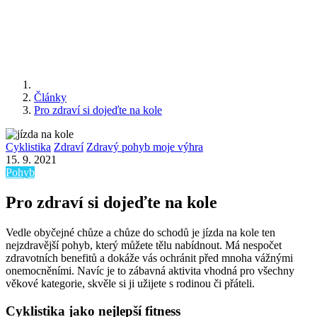
Články
Pro zdraví si dojeďte na kole
Cyklistika
Zdraví
Zdravý pohyb moje výhra
15. 9. 2021
Pohyb
Pro zdraví si dojeďte na kole
Vedle obyčejné chůze a chůze do schodů je jízda na kole ten
nejzdravější pohyb, který můžete tělu nabídnout. Má nespočet
zdravotních benefitů a dokáže vás ochránit před mnoha vážnými
onemocněními. Navíc je to zábavná aktivita vhodná pro všechny
věkové kategorie, skvěle si ji užijete s rodinou či přáteli.
Cyklistika jako nejlepší fitness