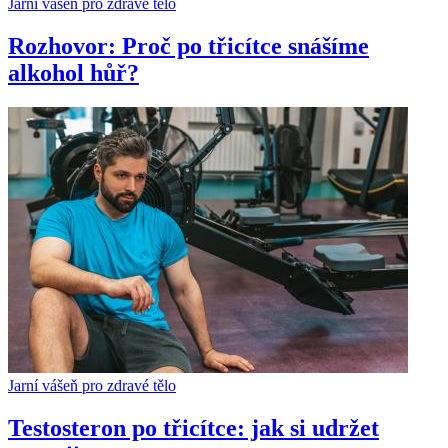
Jarní vášeň pro zdravé tělo
Rozhovor: Proč po třicítce snášíme
alkohol hůř?
Jarní vášeň pro zdravé tělo
Testosteron po třicítce: jak si udržet