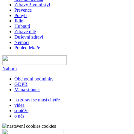
Zdravý životní styl
Prevence
Pohyb
Jídlo
Hubnutí
Zdravé dítě
Duševní zdraví
Nemoci
Pohled lékaře
Nahoru
Obchodní podmínky
GDPR
Mapa stránek
na zdraví se musí chytře
videa
soutěže
o nás
cookies