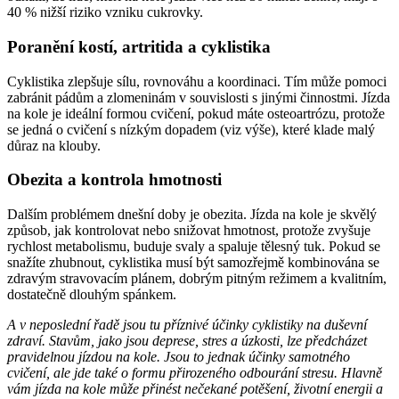
40 % nižší riziko vzniku cukrovky.
Poranění kostí, artritida a cyklistika
Cyklistika zlepšuje sílu, rovnováhu a koordinaci. Tím může pomoci
zabránit pádům a zlomeninám v souvislosti s jinými činnostmi. Jízda
na kole je ideální formou cvičení, pokud máte osteoartrózu, protože
se jedná o cvičení s nízkým dopadem (viz výše), které klade malý
důraz na klouby.
Obezita a kontrola hmotnosti
Dalším problémem dnešní doby je obezita. Jízda na kole je skvělý
způsob, jak kontrolovat nebo snižovat hmotnost, protože zvyšuje
rychlost metabolismu, buduje svaly a spaluje tělesný tuk. Pokud se
snažíte zhubnout, cyklistika musí být samozřejmě kombinována se
zdravým stravovacím plánem, dobrým pitným režimem a kvalitním,
dostatečně dlouhým spánkem.
A v neposlední řadě jsou tu příznivé účinky cyklistiky na duševní
zdraví. Stavům, jako jsou deprese, stres a úzkosti, lze předcházet
pravidelnou jízdou na kole. Jsou to jednak účinky samotného
cvičení, ale jde také o formu přirozeného odbourání stresu. Hlavně
vám jízda na kole může přinést nečekané potěšení, životní energii a