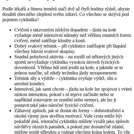
Podle lékařů a fitness trenérů stačí dvě až čtyři hodiny týdně, abyste
dosáhli obecného zlepšení svého zdraví. Co všechno se skrývá pod
pojmem cyklistika?
Cvičení s takzvaným nízkým dopadem – jízda na kole
vyžaduje méně intenzivní námahy než většina ostatních forem
cvičení, méně zatěžuje klouby a kosti.
Dobrý svalový trénink – při cyklistice zatěžujete při šlapání
všechny hlavní svalové skupiny.
Snadná pohybová aktivita – na rozdíl od některých jiných
sportů nevyžaduje cyklistika vysokou úroveň fyzických
dovedností. Většina lidí umí jezdit na kole, a jakmile se to
jednou naučíte, už nikdy techniku jízdy nezapomenete.
Trénink síly a výdrže – cyklistika zvyšuje výdrž, sílu a
aerobní kondici.
Intenzivní, jak sami chcete – jízdu na kole lze spojovat s velmi
nízkou intenzitou, pokud s ní teprve začínáte nebo se
například zotavujete ze zranění nebo nemoci, ale lze ji
postavit také jako náročné fyzické cvičení.
Zábavný způsob, jak se dostat do formy – dobrodružství a
okolní vjemy jsou skvělou motivací. Vaše cesta může být
pokaždé jiná, rekreační cyklistiku můžete využít jako způsob
návštěvy různých památek, a pokud jste dostatečně zdatní,
můžete jezdit přírodou a vnímat všechnu krásu kolem. To vše