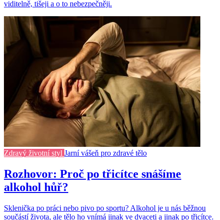
viditelně, tišeji a o to nebezpečněji.
Zdravý životní styl
Jarní vášeň pro zdravé tělo
Rozhovor: Proč po třicítce snášíme
alkohol hůř?
Sklenička po práci nebo pivo po sportu? Alkohol je u nás běžnou
součástí života, ale tělo ho vnímá jinak ve dvaceti a jinak po třicítce.