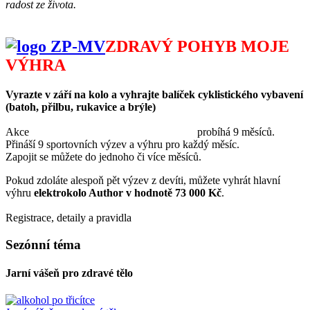
radost ze života.
ZDRAVÝ POHYB MOJE
VÝHRA
Vyrazte v září na kolo a vyhrajte balíček cyklistického vybavení
(batoh, přilbu, rukavice a brýle)
Akce
ZDRAVÝ POHYB MOJE VÝHRA
probíhá 9 měsíců.
Přináší 9 sportovních výzev a výhru pro každý měsíc.
Zapojit se můžete do jednoho či více měsíců.
Pokud zdoláte alespoň pět výzev z devíti, můžete vyhrát hlavní
výhru
elektrokolo Author v hodnotě 73 000 Kč
.
Registrace, detaily a pravidla
ZDE
Sezónní téma
Jarní vášeň pro zdravé tělo