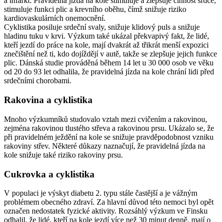
a infarkt. Pravidelná jízda na kole stimuluje a zlepšuje činnost srdce,
stimuluje funkci plic a krevního oběhu, čímž snižuje riziko
kardiovaskulárních onemocnění.
Cyklistika posiluje srdeční svaly, snižuje klidový puls a snižuje
hladinu tuku v krvi. Výzkum také ukázal překvapivý fakt, že lidé,
kteří jezdí do práce na kole, mají dvakrát až třikrát menší expozici
znečištění než ti, kdo dojíždějí v autě, takže se zlepšuje jejich funkce
plic. Dánská studie prováděná během 14 let u 30 000 osob ve věku
od 20 do 93 let odhalila, že pravidelná jízda na kole chrání lidi před
srdečními chorobami.
Rakovina a cyklistika
Mnoho výzkumníků studovalo vztah mezi cvičením a rakovinou,
zejména rakovinou tlustého střeva a rakovinou prsu. Ukázalo se, že
při pravidelném ježdění na kole se snižuje pravděpodobnost vzniku
rakoviny střev. Některé důkazy naznačují, že pravidelná jízda na
kole snižuje také riziko rakoviny prsu.
Cukrovka a cyklistika
V populaci je výskyt diabetu 2. typu stále častější a je vážným
problémem obecného zdraví. Za hlavní důvod této nemoci byl opět
označen nedostatek fyzické aktivity. Rozsáhlý výzkum ve Finsku
odhalil, že lidé, kteří na kole jezdí více než 30 minut denně, mají o