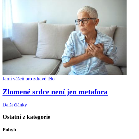
Jarní vášeň pro zdravé tělo
Zlomené srdce není jen metafora
Další články
Ostatní z kategorie
Pohyb