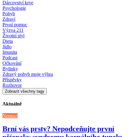
Dárcovství krve
Psychologie
Pohyb
Zdraví
První pomoc
Výzva 211
Životní styl
Dieta
Jídlo
Imunita
Podcast
Očkování
Bylinky
Zdravý pohyb moje výhra
Příspěvky
Rozhovor
Zobrazit všechny tagy
Aktuálně
Nemoci
Brní vás prsty? Nepodceňujte první
příznaky syndromu karpálního tunelu