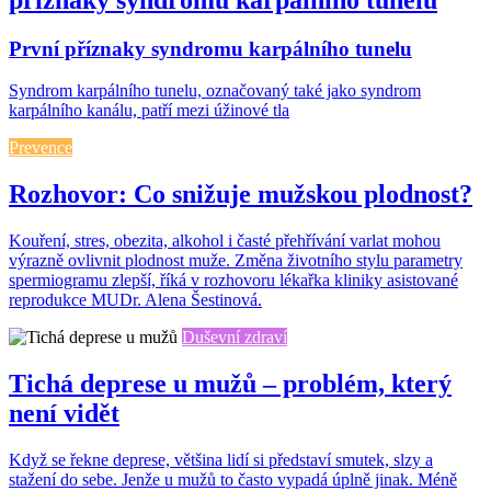
První příznaky syndromu karpálního tunelu
Syndrom karpálního tunelu, označovaný také jako syndrom
karpálního kanálu, patří mezi úžinové tla
Prevence
Rozhovor: Co snižuje mužskou plodnost?
Kouření, stres, obezita, alkohol i časté přehřívání varlat mohou
výrazně ovlivnit plodnost muže. Změna životního stylu parametry
spermiogramu zlepší, říká v rozhovoru lékařka kliniky asistované
reprodukce MUDr. Alena Šestinová.
Duševní zdraví
Tichá deprese u mužů – problém, který
není vidět
Když se řekne deprese, většina lidí si představí smutek, slzy a
stažení do sebe. Jenže u mužů to často vypadá úplně jinak. Méně