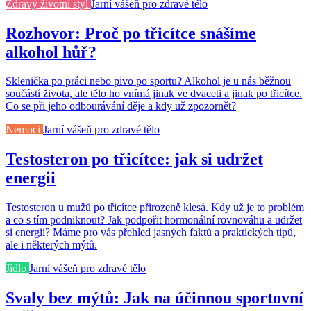
Zdravý životní styl
Jarní vášeň pro zdravé tělo
Rozhovor: Proč po třicítce snášíme
alkohol hůř?
Sklenička po práci nebo pivo po sportu? Alkohol je u nás běžnou
součástí života, ale tělo ho vnímá jinak ve dvaceti a jinak po třicítce.
Co se při jeho odbourávání děje a kdy už zpozornět?
Nemoci
Jarní vášeň pro zdravé tělo
Testosteron po třicítce: jak si udržet
energii
Testosteron u mužů po třicítce přirozeně klesá. Kdy už je to problém
a co s tím podniknout? Jak podpořit hormonální rovnováhu a udržet
si energii? Máme pro vás přehled jasných faktů a praktických tipů,
ale i některých mýtů.
Jídlo
Jarní vášeň pro zdravé tělo
Svaly bez mýtů: Jak na účinnou sportovní