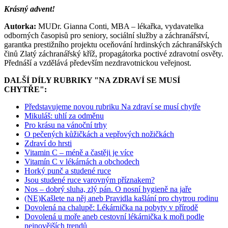
Krásný advent!
Autorka:
MUDr. Gianna Conti, MBA – lékařka, vydavatelka
odborných časopisů pro seniory, sociální služby a záchranářství,
garantka prestižního projektu oceňování hrdinských záchranářských
činů Zlatý záchranářský kříž, propagátorka poctivé zdravotní osvěty.
Přednáší a vzdělává především nezdravotnickou veřejnost.
DALŠÍ DÍLY RUBRIKY "NA ZDRAVÍ SE MUSÍ
CHYTŘE":
Představujeme novou rubriku Na zdraví se musí chytře
Mikuláš: uhlí za odměnu
Pro krásu na vánoční trhy
O pečených kůžičkách a vepřových nožičkách
Zdraví do hrsti
Vitamin C – méně a častěji je více
Vitamín C v lékárnách a obchodech
Horký punč a studené ruce
Jsou studené ruce varovným příznakem?
Nos – dobrý sluha, zlý pán. O nosní hygieně na jaře
(NE)Kašlete na něj aneb Pravidla kašlání pro chytrou rodinu
Dovolená na chalupě: Lékárnička na pobyty v přírodě
Dovolená u moře aneb cestovní lékárnička k moři podle
nejnovějších trendů