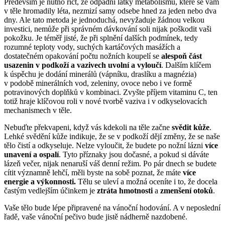
Především je nutno říct, že odpadní látky metabolismu, které se vám
v těle hromadily léta, nezmizí samy odsebe hned za jeden nebo dva
dny. Ale tato metoda je jednoduchá, nevyžaduje žádnou velkou
investici, nemůže při správném dávkování soli nijak poškodit vaši
pokožku. Je téměř jisté, že při splnění dalších podmínek, tedy
rozumné teploty vody, suchých kartáčových masážích a
dostatečném opakování počtu nožních koupelí se
alespoň část
usazenin v podkoží a vazivech uvolní a vyloučí
. Dalším klíčem
k úspěchu je dodání minerálů (vápníku, draslíku a magnézia)
v podobě minerálních vod, zeleniny, ovoce nebo i ve formě
potravinových doplňků v kombinaci. Zvyšte příjem vitaminu C, ten
totiž hraje klíčovou roli v nové tvorbě vaziva i v odkyselovacích
mechanismech v těle.
Nebuďte překvapeni, když vás kdekoli na těle začne
svědit kůže
.
Lehké svědění kůže indikuje, že se v podkoží dějí změny, že se naše
tělo čistí a odkyseluje. Nelze vyloučit, že budete po nožní lázni
více
unavení a ospalí
. Tyto příznaky jsou dočasné, a pokud si dáváte
lázeň večer, nijak nenaruší váš denní režim. Po pár dnech se budete
cítit významně lehčí, měli byste na sobě poznat, že máte
více
energie a výkonnosti.
Tělu se uleví a možná oceníte i to, že docela
častým vedlejším účinkem je
ztráta hmotnosti
a
zmenšení otoků
.
Vaše tělo bude lépe připravené na vánoční hodování. A v neposlední
řadě, vaše vánoční pečivo bude jistě nádherně nazdobené.