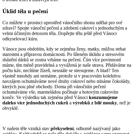
Úklid těla u pečení
Co můžete v prosinci uprostřed vánočního shonu udělat pro své
zdraví? Spojte vánoční pečení a zdobení cukroví s jednoduchým a
velmi účinným detoxem těla. Dopřejte tělu ještě před Vánoci
odkyselovací kúru.
Vánoce jsou obdobím, kdy se zejména ženy, matky, můžou strhat
starostmi a přípravou domácnosti. Po šíleném úklidu a stresovém
shánění dárků se zostra vrháme na pečení. Čím více povinností
máme, tím méně pravidelná a vyvážená je naše strava. Přidáváme na
počtu káv, necítíme žízeň, neustále se stresujeme. A hlad? Ten
vlastně mnohdy ani nemáme, protože si v pracovním kolektivu
navzájem ochutnáváme nové druhy cukroví nebo mlsáme čokolády,
kterých jsou plné obchody. Doma při vánočním pečení
ochutnáváme vše, marmeládou počínaje a hotovým cukrovím
konče. Ve výsledku tak zejména před Vánoci
konzumujeme
daleko více jednoduchých cukrů
a
výrobků z bílé mouky
, než je
obvyklé.
V našem těle vzniká stav
překyselení
, odborně nazývaný jako
acidóza. Krátkodobě se naše tělo dokáže s acidózou samo vyrovnat