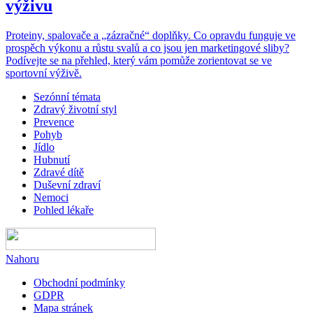
výživu
Proteiny, spalovače a „zázračné“ doplňky. Co opravdu funguje ve
prospěch výkonu a růstu svalů a co jsou jen marketingové sliby?
Podívejte se na přehled, který vám pomůže zorientovat se ve
sportovní výživě.
Sezónní témata
Zdravý životní styl
Prevence
Pohyb
Jídlo
Hubnutí
Zdravé dítě
Duševní zdraví
Nemoci
Pohled lékaře
Nahoru
Obchodní podmínky
GDPR
Mapa stránek