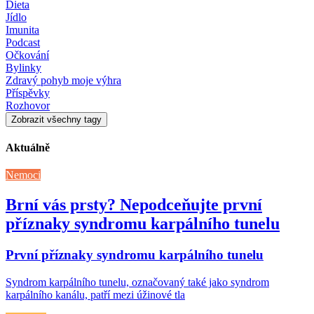
Dieta
Jídlo
Imunita
Podcast
Očkování
Bylinky
Zdravý pohyb moje výhra
Příspěvky
Rozhovor
Zobrazit všechny tagy
Aktuálně
Nemoci
Brní vás prsty? Nepodceňujte první
příznaky syndromu karpálního tunelu
První příznaky syndromu karpálního tunelu
Syndrom karpálního tunelu, označovaný také jako syndrom
karpálního kanálu, patří mezi úžinové tla