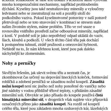
mnoha kompenzačními mechanismy, například prohloubením
dýchání. Kyseliny jsou také neutralizovány minerály a vyloučeny
ledvinami nebo se zneutralizují na soli a později uloží do
podkožního vaziva. Pokud kyselinotvorné potraviny v naší potravě
přetrvávají nebo se toto stravování v kombinaci se stresem stalo
našim životním stylem, máme problém. Tělo ve své snaze o
rovnováhu vnitřního prostředí začne odbourávat minerály, například
z kostí. V podobě solí je jako nepotřebný odpad ukládá do vaziv,
šlach, kloubů a podkoží. U všech těchto částí těla pak dochází
k postupnému tuhnutí, ztrátě pružnosti a omezování hybnosti.
Nehledě na to, že nám křehnou kosti, které jsou pak daleko
náchylnější ke zlomeninám.
Nohy a perníčky
Skvělým řešením, jak ulevit svému tělu a neztratit čas, je
zkombinovat čas určený na slepování lineckých koleček, formování
rohlíčků a zdobení perníčků se zásaditou nožní koupelí.
Zásaditá
nožní koupel
není nic jiného než nohy ponořené do vaničky nebo
jiné nádoby s vodou přibližně tělové teploty, s přidáním zásadité
minerální soli. Obvykle se jako přísada do koupele používá
čistá
himalájská minerální sůl
, v drogeriích však najdete více přípravků
označených přímo jako
zásaditá koupel
. Na rozdíl od koupelí
celého těla, které jsou základem mnoha ozdravných kúr, lázeňských