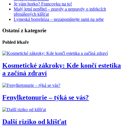
Je vám horko? Francovku na to!
Malý letní nepřítel – pravdy a nepravdy o infekcích
přenášených klíšťat
Lymeská borrelióza – nezapomínejte sami na sebe
Ostatní z kategorie
Pohled lékaře
Kosmetické zákroky: Kde končí estetika
a začíná zdraví
Fenylketonurie – týká se vás?
Další riziko od klíšťat