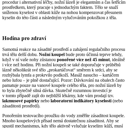
procedur i alternativní léčby, nožní lázeň je elegantním a čas šetřícím
prostředkem, který pracuje s jednoduchým faktem. Tělo se snaží
sníženou kyselost v oblasti kůže na nohou kompenzovat přesunem
kyselin do této části a následným vylučováním pokožkou z těla.
Hodina pro zdraví
Samotná reakce na zásadité prostředí a zahájení regulačního procesu
trvá tělu delší dobu.
Nožní koupel
bude proto účinná teprve tehdy,
když v ní vaše nohy zůstanou
ponořené více než 45 minut
, ideálně
i více než hodinu. Při nožní koupeli se také doporučuje v průběhů
lázně několikrát své tělo „prokartáčovat“ směrem k srdci, aby se
rozhýbala lymfa a prokrvilo podkoží. Masáž nasucho – kartáčem
nebo lufou – je plně dostačující. Pozor: Dávkování na obalech často
pamatuje pouze na vanové koupele celého těla, pro nožní lázeň by
to byla zbytečně silná dávka. Skutečně rozumnou investicí je
v tomto případě zajít do nejbližší lékárny, kde vám prodají tzv.
lakmusové papírky
nebo
laboratorní indikátory kyselosti
(nebo
zásaditosti prostředí).
Ponořením testovacího proužku do vody změříte zásaditost koupele.
Mnoho koupelových přísad nemá dostatečnou zásaditost. Aby se
spustil mechanismus, kdy tělo aktivně vylučuje kyseliny kůží, musí