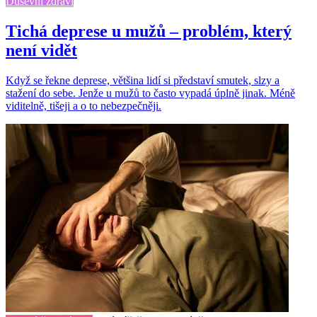
Duševní zdraví
Tichá deprese u mužů – problém, který
není vidět
Když se řekne deprese, většina lidí si představí smutek, slzy a
stažení do sebe. Jenže u mužů to často vypadá úplně jinak. Méně
viditelně, tišeji a o to nebezpečněji.