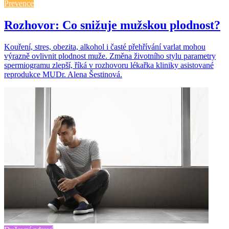
Prevence
Rozhovor: Co snižuje mužskou plodnost?
Kouření, stres, obezita, alkohol i časté přehřívání varlat mohou
výrazně ovlivnit plodnost muže. Změna životního stylu parametry
spermiogramu zlepší, říká v rozhovoru lékařka kliniky asistované
reprodukce MUDr. Alena Šestinová.