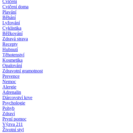
Cvičení
Cvičení doma
Plavání
Běhání
Lyžování
Cyklistika
Běžkování
Zdravá strava
Recepty
Hubnutí
Těhotenství
Kosmetika
Opalování
Zdravotní gramotnost
Prevence
Nemoc
Alergie
Adrenalin
Dárcovství krve
Psychologie
Pohyb
Zdraví
První pomoc
Výzva 211
Životní styl