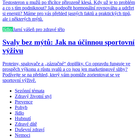
Testosteron u mužů po třicítce přirozeně klesá. Kdy už je to problém
a co s tím podniknout? Jak podpořit hormonální rovnováhu a udržet
si energii? Máme pro vás přehled jasných faktů a praktických tipů,
ale i některých mýtů.
Jídlo
Jarní vášeň pro zdravé tělo
Svaly bez mýtů: Jak na účinnou sportovní
výživu
Proteiny, spalovače a „zázračné“ doplňky. Co opravdu funguje ve
prospěch výkonu a růstu svalů a co jsou jen marketingové sliby?
Podívejte se na přehled, který vám pomůže zorientovat se ve
sportovní výživě.
Sezónní témata
Zdravý životní styl
Prevence
Pohyb
Jídlo
Hubnutí
Zdravé dítě
Duševní zdraví
Nemoci