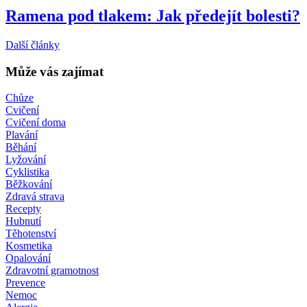
Ramena pod tlakem: Jak předejít bolesti?
Další články
Může vás zajímat
Chůze
Cvičení
Cvičení doma
Plavání
Běhání
Lyžování
Cyklistika
Běžkování
Zdravá strava
Recepty
Hubnutí
Těhotenství
Kosmetika
Opalování
Zdravotní gramotnost
Prevence
Nemoc