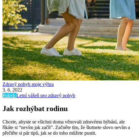
Zdravý pohyb moje výhra
3. 6. 2022
Pohyb
Letní vášeň pro zdravý pohyb
Jak rozhýbat rodinu
Chcete, abyste se všichni doma věnovali zdravému hýbání, ale
říkáte si “nevím jak začít”. Začněte tím, že škrtnete slovo nevím a
přečtěte si pár tipů, jak se do toho můžete pustit.