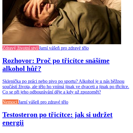
Zdravý životní styl
Jarní vášeň pro zdravé tělo
Rozhovor: Proč po třicítce snášíme
alkohol hůř?
Sklenička po práci nebo pivo po sportu? Alkohol je u nás běžnou
součástí života, ale tělo ho vnímá jinak ve dvaceti a jinak po třicítce.
Co se při jeho odbourávání děje a kdy už zpozornět?
Nemoci
Jarní vášeň pro zdravé tělo
Testosteron po třicítce: jak si udržet
energii