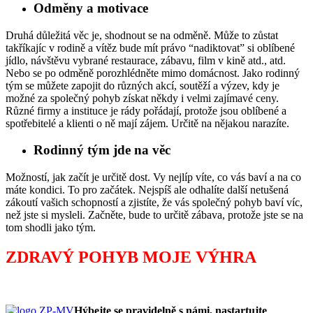
Odměny a motivace
Druhá důležitá věc je, shodnout se na odměně. Může to zůstat
takříkajíc v rodině a vítěz bude mít právo “nadiktovat” si oblíbené
jídlo, návštěvu vybrané restaurace, zábavu, film v kině atd., atd.
Nebo se po odměně porozhlédněte mimo domácnost. Jako rodinný
tým se můžete zapojit do různých akcí, soutěží a výzev, kdy je
možné za společný pohyb získat někdy i velmi zajímavé ceny.
Různé firmy a instituce je rády pořádají, protože jsou oblíbené a
spotřebitelé a klienti o ně mají zájem. Určitě na nějakou narazíte.
Rodinný tým jde na věc
Možností, jak začít je určitě dost. Vy nejlíp víte, co vás baví a na co
máte kondici. To pro začátek. Nejspíš ale odhalíte další netušená
zákoutí vašich schopností a zjistíte, že vás společný pohyb baví víc,
než jste si mysleli. Začněte, bude to určitě zábava, protože jste se na
tom shodli jako tým.
ZDRAVÝ POHYB MOJE VÝHRA
Hýbejte se pravidelně s námi, nastartujte