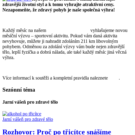
zdravější životní styl a k tomu vyhrajte atraktivní ceny.
Nezapomeňte, že zdravý pohyb je naše společná výhra!
Každý měsíc na našem
facebookovém profilu
vyhlašujeme novou
měsíční výzvu – sportovní aktivitu. Pokud vám daná aktivita
nevyhovuje, můžete ji nahradit zdoláním 211 km libovolným
pohybem. Odměnou za zdolání výzvy vám bude nejen zdravější
tělo, lepší fyzička a dobrá nálada, ale také každý měsíc jiná věcná
výhra.
Více informací k soutěži a kompletní pravidla naleznete
ZDE
.
Sezónní téma
Jarní vášeň pro zdravé tělo
Jarní vášeň pro zdravé tělo
Rozhovor: Proč po třicítce snášíme