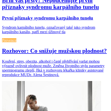
Brní vás prsty? Nepodceňujte první
příznaky syndromu karpálního tunelu
První příznaky syndromu karpálního tunelu
Syndrom karpálního tunelu, označovaný také jako syndrom
karpálního kanálu, patří mezi úžinové tla
Prevence
Rozhovor: Co snižuje mužskou plodnost?
Kouření, stres, obezita, alkohol i časté přehřívání varlat mohou
výrazně ovlivnit plodnost muže. Změna životního stylu parametry
spermiogramu zlepší, říká v rozhovoru lékařka kliniky asistované
reprodukce MUDr. Alena Šestinová.