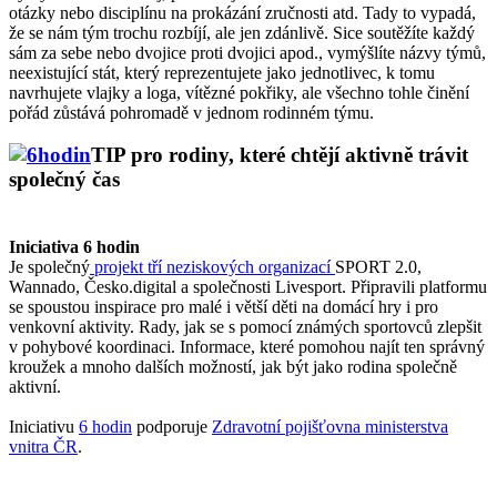
otázky nebo disciplínu na prokázání zručnosti atd. Tady to vypadá,
že se nám tým trochu rozbíjí, ale jen zdánlivě. Sice soutěžíte každý
sám za sebe nebo dvojice proti dvojici apod., vymýšlíte názvy týmů,
neexistující stát, který reprezentujete jako jednotlivec, k tomu
navrhujete vlajky a loga, vítězné pokřiky, ale všechno tohle činění
pořád zůstává pohromadě v jednom rodinném týmu.
TIP pro rodiny, které chtějí aktivně trávit
společný čas
Iniciativa 6 hodin
Je společný
projekt tří neziskových organizací
SPORT 2.0,
Wannado, Česko.digital a společnosti Livesport. Připravili platformu
se spoustou inspirace pro malé i větší děti na domácí hry i pro
venkovní aktivity. Rady, jak se s pomocí známých sportovců zlepšit
v pohybové koordinaci. Informace, které pomohou najít ten správný
kroužek a mnoho dalších možností, jak být jako rodina společně
aktivní.
Iniciativu
6 hodin
podporuje
Zdravotní pojišťovna ministerstva
vnitra ČR
.