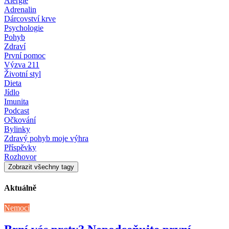
Alergie
Adrenalin
Dárcovství krve
Psychologie
Pohyb
Zdraví
První pomoc
Výzva 211
Životní styl
Dieta
Jídlo
Imunita
Podcast
Očkování
Bylinky
Zdravý pohyb moje výhra
Příspěvky
Rozhovor
Zobrazit všechny tagy
Aktuálně
Nemoci