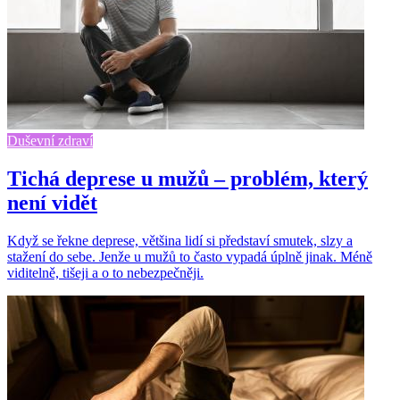
Duševní zdraví
Tichá deprese u mužů – problém, který
není vidět
Když se řekne deprese, většina lidí si představí smutek, slzy a
stažení do sebe. Jenže u mužů to často vypadá úplně jinak. Méně
viditelně, tišeji a o to nebezpečněji.