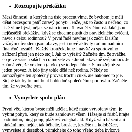
Rozcupujte překážku
Mezi činnosti, u kterých na tisíc procent víme, že bychom je měli
dělat bezesporu patří zdravý pohyb. Jenže, jak to často u něčeho, co
jistě víme bývá, nějak se nám to nedaří uvádět v činnost. Jaké jsou
nejčastější překážky, když se chceme pustit do pravidelného cvičení,
navíc s celou rodinnou? V první řadě nevíme jak začít. Dalším
vážným důvodem jsou obavy, jestli nové aktivity rodinu nadmíru
finančně nezatíží. Každý kroužek, kurz i návštěva sportovního
zařízení přeci jen něco stojí. Jak to vyřešit? Začněte tím, že zvážíte,
co je ve vašich silách a co můžete zvládnout takzvaně svépomocí. Je
známá věc, že ve dvou (a více) se to lépe táhne. Samozřejmě za
jeden provaz. A kdo jiný tohle dělá než rodina. Někdy se
samozřejmě ten společný provaz trochu cuká, ale nakonec to jde.
Stejně tak by to mohlo jít i ohledně společného sportování. Začněte
tím, že vytvoříte tým.
Vymyslete spolu plán
První věc, kterou byste měli udělat, když máte vytvořený tým, je
vybrat pohyb, který se bude zamlouvat všem. Házejte si frisbí, hrajte
badminton, ping pong, plážový volejbal atd. Když vám házení ani
pinkání moc nejde, tak běhejte, bruslete, jezděte na koloběžce,
vymyslete si desetiboj, přimíchejte do toho všeho třeba kvízové