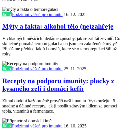
Jídlo
Podzimní vášeň pro imunitu
16. 12. 2025
Mýty a fakta: alkohol tělo (ne)zahřeje
V chladných měsících hledáme způsoby, jak se zahřát zevnitř. Co
skutečně pomáhá termoregulaci a co jsou jen zakořeněné mýty?
Přinášíme přehled faktů i omylů, které se o termoregulaci šíří už
roky.
Jídlo
Podzimní vášeň pro imunitu
25. 11. 2025
Recepty na podporu imunity: placky z
kysaného zelí i domácí kefír
Zimní období každoročně prověří naši imunitu. Vyzkoušejte tři
snadné a účinné recepty, jak ji posílit zdravým jídlem za pomoci
tepla, vitaminů a fermentace.
Jídlo
Podzimní vášeň pro imunitu
16. 10. 2025