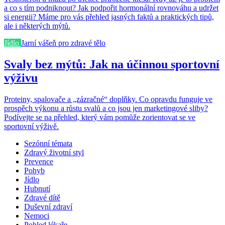
a co s tím podniknout? Jak podpořit hormonální rovnováhu a udržet
si energii? Máme pro vás přehled jasných faktů a praktických tipů,
ale i některých mýtů.
Jídlo
Jarní vášeň pro zdravé tělo
Svaly bez mýtů: Jak na účinnou sportovní
výživu
Proteiny, spalovače a „zázračné“ doplňky. Co opravdu funguje ve
prospěch výkonu a růstu svalů a co jsou jen marketingové sliby?
Podívejte se na přehled, který vám pomůže zorientovat se ve
sportovní výživě.
Sezónní témata
Zdravý životní styl
Prevence
Pohyb
Jídlo
Hubnutí
Zdravé dítě
Duševní zdraví
Nemoci
Pohled lékaře