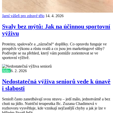
Jarní vášeň pro zdravé tělo
14. 4. 2026
Svaly bez mýtů: Jak na účinnou sportovní
výživu
Proteiny, spalovače a „zázračné“ doplňky. Co opravdu funguje ve
prospěch výkonu a růstu svalů a co jsou jen marketingové sliby?
Podívejte se na přehled, který vám pomůže zorientovat se ve
sportovní výživě.
Jídlo
6. 2. 2026
Nedostatečná výživa seniorů vede k únavě
i slabosti
Senioři často zanedbávají svou stravu – jedí málo, jednotvárně a bez
chuti na jídlo. Nutriční terapeutka Bc. Zuzana Chadimová v
rozhovoru vysvětluje, kde vznikají nejčastější chyby a jak je lze v
běžném životě řešit.