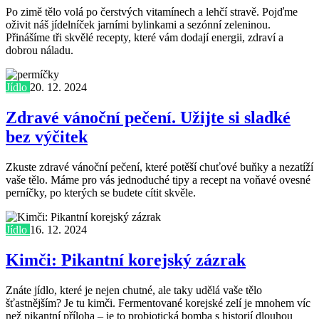
Po zimě tělo volá po čerstvých vitamínech a lehčí stravě. Pojďme
oživit náš jídelníček jarními bylinkami a sezónní zeleninou.
Přinášíme tři skvělé recepty, které vám dodají energii, zdraví a
dobrou náladu.
Jídlo
20. 12. 2024
Zdravé vánoční pečení. Užijte si sladké
bez výčitek
Zkuste zdravé vánoční pečení, které potěší chuťové buňky a nezatíží
vaše tělo. Máme pro vás jednoduché tipy a recept na voňavé ovesné
perníčky, po kterých se budete cítit skvěle.
Jídlo
16. 12. 2024
Kimči: Pikantní korejský zázrak
Znáte jídlo, které je nejen chutné, ale taky udělá vaše tělo
šťastnějším? Je tu kimči. Fermentované korejské zelí je mnohem víc
než pikantní příloha – je to probiotická bomba s historií dlouhou