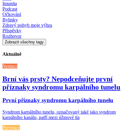
Imunita
Podcast
Očkování
Bylinky
Zdravý pohyb moje výhra
Příspěvky
Rozhovor
Zobrazit všechny tagy
Aktuálně
Nemoci
Brní vás prsty? Nepodceňujte první
příznaky syndromu karpálního tunelu
První příznaky syndromu karpálního tunelu
Syndrom karpálního tunelu, označovaný také jako syndrom
karpálního kanálu, patří mezi úžinové tla
Prevence