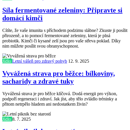
Síla fermentované zeleniny: Připravte si
domácí kimči
Cítíte, že vaše imunita s příchodem podzimu slábne? Zkuste ji posílit
přirozeně, a to pomocí fermentované zeleniny, která je plná
probiotik. Kimči či kysané zelí jsou pro vaše střeva poklad. Díky
nim můžete posílit svou obranyschopnost.
Jídlo
Letní vášeň pro zdravý pohyb
12. 9. 2025
Vyvážená strava pro běžce: bílkoviny,
sacharidy a zdravé tuky
Vyvážená strava je pro běžce klíčová. Dodá energii pro výkon,
podpoří regeneraci i zdraví. Jak jíst, aby tělo zvládlo tréninky a
přitom netrpělo hladem ani nedostatkem živin?
Jídlo
8. 7. 2025