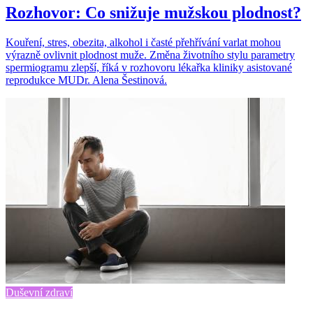
Rozhovor: Co snižuje mužskou plodnost?
Kouření, stres, obezita, alkohol i časté přehřívání varlat mohou
výrazně ovlivnit plodnost muže. Změna životního stylu parametry
spermiogramu zlepší, říká v rozhovoru lékařka kliniky asistované
reprodukce MUDr. Alena Šestinová.
Duševní zdraví