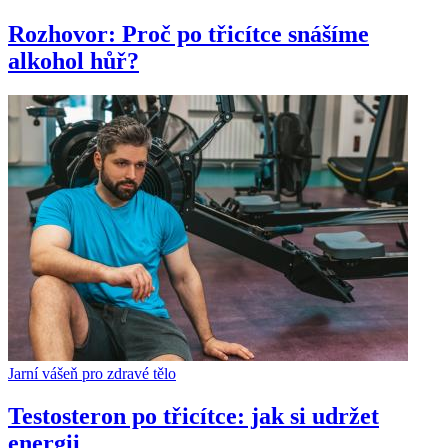
Rozhovor: Proč po třicítce snášíme
alkohol hůř?
Jarní vášeň pro zdravé tělo
Testosteron po třicítce: jak si udržet
energii