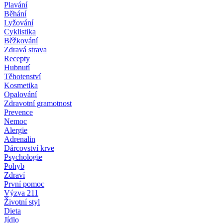
Plavání
Běhání
Lyžování
Cyklistika
Běžkování
Zdravá strava
Recepty
Hubnutí
Těhotenství
Kosmetika
Opalování
Zdravotní gramotnost
Prevence
Nemoc
Alergie
Adrenalin
Dárcovství krve
Psychologie
Pohyb
Zdraví
První pomoc
Výzva 211
Životní styl
Dieta
Jídlo