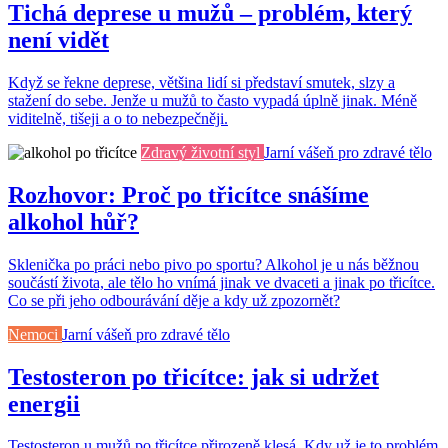
Tichá deprese u mužů – problém, který
není vidět
Když se řekne deprese, většina lidí si představí smutek, slzy a
stažení do sebe. Jenže u mužů to často vypadá úplně jinak. Méně
viditelně, tišeji a o to nebezpečněji.
Zdravý životní styl
Jarní vášeň pro zdravé tělo
Rozhovor: Proč po třicítce snášíme
alkohol hůř?
Sklenička po práci nebo pivo po sportu? Alkohol je u nás běžnou
součástí života, ale tělo ho vnímá jinak ve dvaceti a jinak po třicítce.
Co se při jeho odbourávání děje a kdy už zpozornět?
Nemoci
Jarní vášeň pro zdravé tělo
Testosteron po třicítce: jak si udržet
energii
Testosteron u mužů po třicítce přirozeně klesá. Kdy už je to problém