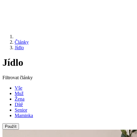
Články
Jídlo
Jídlo
Filtrovat články
Vše
Muž
Žena
Dítě
Senior
Maminka