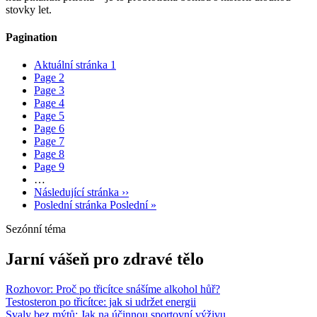
stovky let.
Pagination
Aktuální stránka
1
Page
2
Page
3
Page
4
Page
5
Page
6
Page
7
Page
8
Page
9
…
Následující stránka
››
Poslední stránka
Poslední »
Sezónní téma
Jarní vášeň pro zdravé tělo
Rozhovor: Proč po třicítce snášíme alkohol hůř?
Testosteron po třicítce: jak si udržet energii
Svaly bez mýtů: Jak na účinnou sportovní výživu