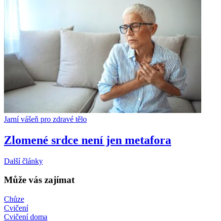
Jarní vášeň pro zdravé tělo
Zlomené srdce není jen metafora
Další články
Může vás zajímat
Chůze
Cvičení
Cvičení doma