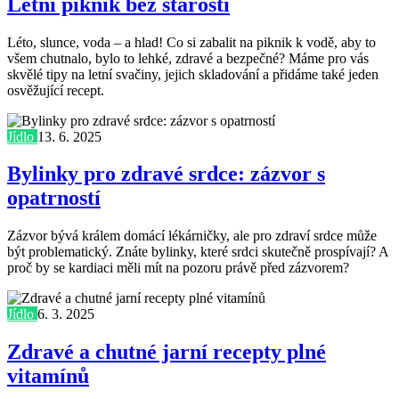
Letní piknik bez starostí
Léto, slunce, voda – a hlad! Co si zabalit na piknik k vodě, aby to
všem chutnalo, bylo to lehké, zdravé a bezpečné? Máme pro vás
skvělé tipy na letní svačiny, jejich skladování a přidáme také jeden
osvěžující recept.
Jídlo
13. 6. 2025
Bylinky pro zdravé srdce: zázvor s
opatrností
Zázvor bývá králem domácí lékárničky, ale pro zdraví srdce může
být problematický. Znáte bylinky, které srdci skutečně prospívají? A
proč by se kardiaci měli mít na pozoru právě před zázvorem?
Jídlo
6. 3. 2025
Zdravé a chutné jarní recepty plné
vitamínů