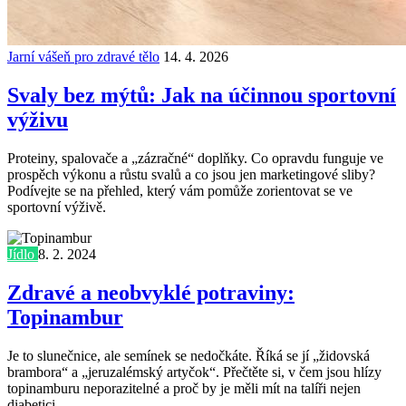
Jarní vášeň pro zdravé tělo
14. 4. 2026
Svaly bez mýtů: Jak na účinnou sportovní
výživu
Proteiny, spalovače a „zázračné“ doplňky. Co opravdu funguje ve
prospěch výkonu a růstu svalů a co jsou jen marketingové sliby?
Podívejte se na přehled, který vám pomůže zorientovat se ve
sportovní výživě.
Jídlo
8. 2. 2024
Zdravé a neobvyklé potraviny:
Topinambur
Je to slunečnice, ale semínek se nedočkáte. Říká se jí „židovská
brambora“ a „jeruzalémský artyčok“. Přečtěte si, v čem jsou hlízy
topinamburu neporazitelné a proč by je měli mít na talíři nejen
diabetici.