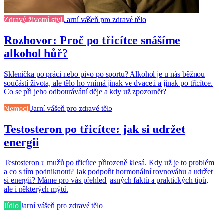
Zdravý životní styl
Jarní vášeň pro zdravé tělo
Rozhovor: Proč po třicítce snášíme
alkohol hůř?
Sklenička po práci nebo pivo po sportu? Alkohol je u nás běžnou
součástí života, ale tělo ho vnímá jinak ve dvaceti a jinak po třicítce.
Co se při jeho odbourávání děje a kdy už zpozornět?
Nemoci
Jarní vášeň pro zdravé tělo
Testosteron po třicítce: jak si udržet
energii
Testosteron u mužů po třicítce přirozeně klesá. Kdy už je to problém
a co s tím podniknout? Jak podpořit hormonální rovnováhu a udržet
si energii? Máme pro vás přehled jasných faktů a praktických tipů,
ale i některých mýtů.
Jídlo
Jarní vášeň pro zdravé tělo