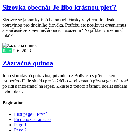
Slzovka obecná: Je libo krásnou pleť?
Slzovce se japonsky říká hatomugi, čínsky yi yi ren. Je ideální
potravinou pro dnešního člověka. Potřebujete posilovat organismus
a současně se zbavit nežádoucích usazenin? Například z uzenin či
tuků?
Jídlo
7. 6. 2023
Zázračná quinoa
Je to starodávná potravina, původem z Bolívie a s přívlastkem
„superfood“. Je skvělá pro každého – od veganů přes vegetariány až
po lidi s intolerancí na lepek. Zkuste z tohoto zázraku udělat snídani
nebo oběd.
Pagination
First page
« První
Předchozí stránka
‹‹
Page
1
Page
2