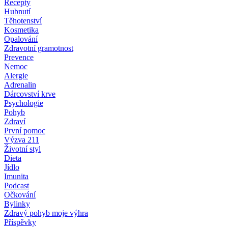
Recepty
Hubnutí
Těhotenství
Kosmetika
Opalování
Zdravotní gramotnost
Prevence
Nemoc
Alergie
Adrenalin
Dárcovství krve
Psychologie
Pohyb
Zdraví
První pomoc
Výzva 211
Životní styl
Dieta
Jídlo
Imunita
Podcast
Očkování
Bylinky
Zdravý pohyb moje výhra
Příspěvky