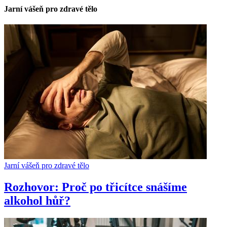
Jarní vášeň pro zdravé tělo
Jarní vášeň pro zdravé tělo
Rozhovor: Proč po třicítce snášíme
alkohol hůř?