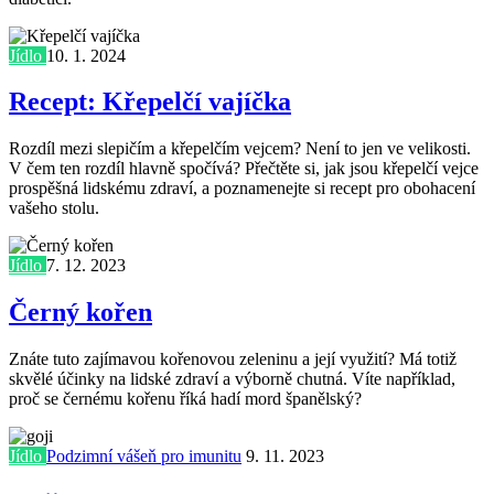
Jídlo
10. 1. 2024
Recept: Křepelčí vajíčka
Rozdíl mezi slepičím a křepelčím vejcem? Není to jen ve velikosti.
V čem ten rozdíl hlavně spočívá? Přečtěte si, jak jsou křepelčí vejce
prospěšná lidskému zdraví, a poznamenejte si recept pro obohacení
vašeho stolu.
Jídlo
7. 12. 2023
Černý kořen
Znáte tuto zajímavou kořenovou zeleninu a její využití? Má totiž
skvělé účinky na lidské zdraví a výborně chutná. Víte například,
proč se černému kořenu říká hadí mord španělský?
Jídlo
Podzimní vášeň pro imunitu
9. 11. 2023