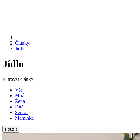
Články
Jídlo
Jídlo
Filtrovat články
Vše
Muž
Žena
Dítě
Senior
Maminka