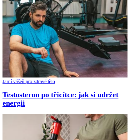
Jarní vášeň pro zdravé tělo
Testosteron po třicítce: jak si udržet
energii