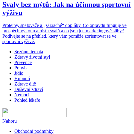
Svaly bez mýtů: Jak na účinnou sportovní
výživu
Proteiny, spalovače a „zázračné“ doplňky. Co opravdu funguje ve
prospěch výkonu a růstu svalů a co jsou jen marketingové sliby?
Podívejte se na přehled, který vám pomůže zorientovat se ve
sportovní výživě.
Sezónní témata
Zdravý životní styl
Prevence
Pohyb
Jídlo
Hubnutí
Zdravé dítě
Duševní zdraví
Nemoci
Pohled lékaře
Nahoru
Obchodní podmínky