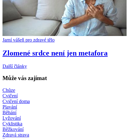
Jarní vášeň pro zdravé tělo
Zlomené srdce není jen metafora
Další články
Může vás zajímat
Chůze
Cvičení
Cvičení doma
Plavání
Běhání
Lyžování
Cyklistika
Běžkování
Zdravá strava