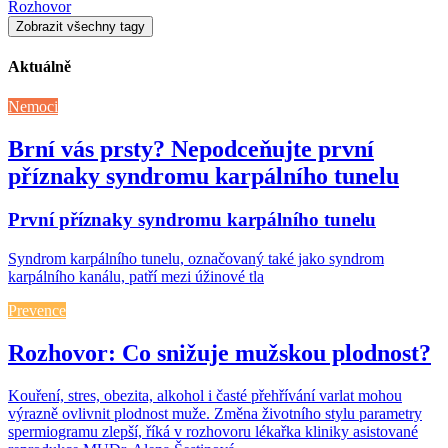
Rozhovor
Zobrazit všechny tagy
Aktuálně
Nemoci
Brní vás prsty? Nepodceňujte první
příznaky syndromu karpálního tunelu
První příznaky syndromu karpálního tunelu
Syndrom karpálního tunelu, označovaný také jako syndrom
karpálního kanálu, patří mezi úžinové tla
Prevence
Rozhovor: Co snižuje mužskou plodnost?
Kouření, stres, obezita, alkohol i časté přehřívání varlat mohou
výrazně ovlivnit plodnost muže. Změna životního stylu parametry
spermiogramu zlepší, říká v rozhovoru lékařka kliniky asistované