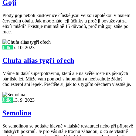
Goji
Plody goji neboli kustovnice čínské jsou velkou apotékou v malém
červeném obalu. Jak moc znáte její účinky a proč ji považovat za
elixír mládí? Existuje minimálně 15 důvodů, proč mít goji stále po
ruce.
Jídlo
5. 10. 2023
Chufa alias tygří ořech
Máme tu další superpotravinu, která ale na světě roste už pěkných
pár tisíc let. Může vám pomoci s hubnutím a neobsahuje žádný
cholesterol ani lepek. Přečtěte si, jak to s tygřím ořechem vlastně je.
Jídlo
13. 9. 2023
Semolina
Se semolinou se potkáte hlavně v italské restauraci nebo při přípravě
italských pokrmů. Je pro vás stále trochu záhadou, o co se vlastně