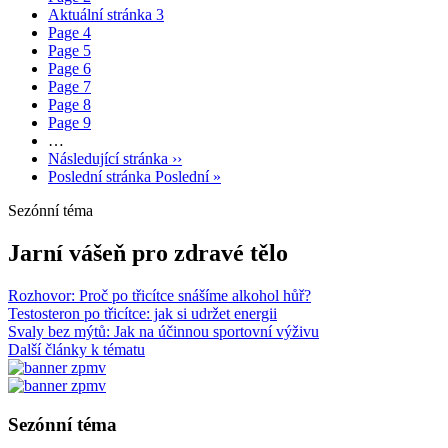
Aktuální stránka
3
Page
4
Page
5
Page
6
Page
7
Page
8
Page
9
…
Následující stránka
››
Poslední stránka
Poslední »
Sezónní téma
Jarní vášeň pro zdravé tělo
Rozhovor: Proč po třicítce snášíme alkohol hůř?
Testosteron po třicítce: jak si udržet energii
Svaly bez mýtů: Jak na účinnou sportovní výživu
Další články k tématu
Sezónní téma