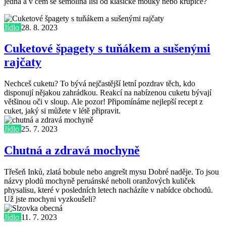
jedná a v čem se semolina liší od klasické mouky nebo krupice?
Jídlo
28. 8. 2023
Cuketové špagety s tuňákem a sušenými
rajčaty
Nechceš cuketu? To bývá nejčastější letní pozdrav těch, kdo
disponují nějakou zahrádkou. Reakcí na nabízenou cuketu bývají
většinou oči v sloup. Ale pozor! Připomínáme nejlepší recept z
cuket, jaký si můžete v létě připravit.
Jídlo
25. 7. 2023
Chutná a zdravá mochyně
Třešeň Inků, zlatá bobule nebo angrešt mysu Dobré naděje. To jsou
názvy plodů mochyně peruánské neboli oranžových kuliček
physalisu, které v posledních letech nacházíte v nabídce obchodů.
Už jste mochyni vyzkoušeli?
Jídlo
11. 7. 2023