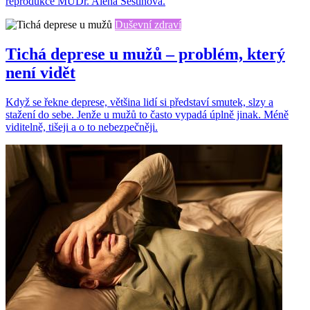
reprodukce MUDr. Alena Šestinová.
Duševní zdraví
Tichá deprese u mužů – problém, který
není vidět
Když se řekne deprese, většina lidí si představí smutek, slzy a
stažení do sebe. Jenže u mužů to často vypadá úplně jinak. Méně
viditelně, tišeji a o to nebezpečněji.