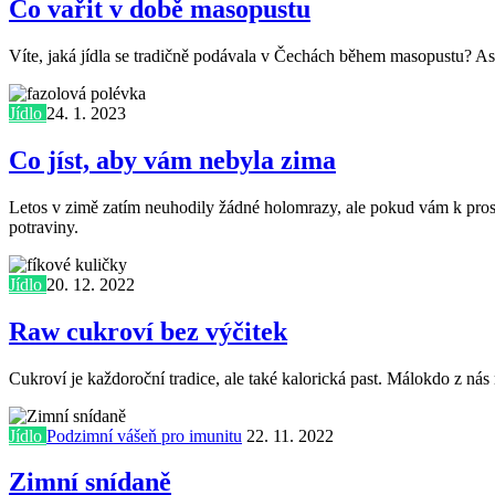
Co vařit v době masopustu
Víte, jaká jídla se tradičně podávala v Čechách během masopustu? As
Jídlo
24. 1. 2023
Co jíst, aby vám nebyla zima
Letos v zimě zatím neuhodily žádné holomrazy, ale pokud vám k prost
potraviny.
Jídlo
20. 12. 2022
Raw cukroví bez výčitek
Cukroví je každoroční tradice, ale také kalorická past. Málokdo z ná
Jídlo
Podzimní vášeň pro imunitu
22. 11. 2022
Zimní snídaně