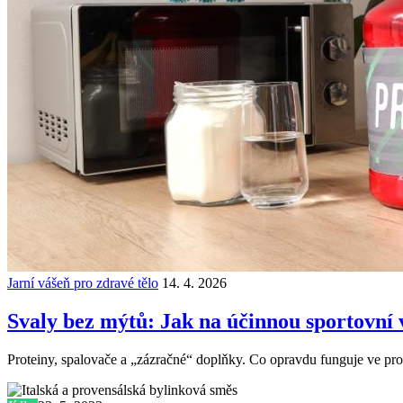
Jarní vášeň pro zdravé tělo
14. 4. 2026
Svaly bez mýtů: Jak na účinnou sportovní 
Proteiny, spalovače a „zázračné“ doplňky. Co opravdu funguje ve pros