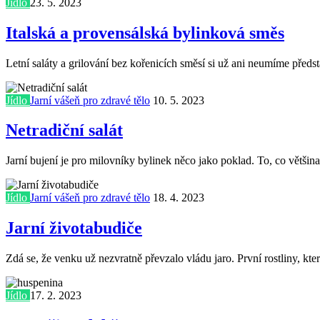
Jídlo
23. 5. 2023
Italská a provensálská bylinková směs
Letní saláty a grilování bez kořenicích směsí si už ani neumíme předst
Jídlo
Jarní vášeň pro zdravé tělo
10. 5. 2023
Netradiční salát
Jarní bujení je pro milovníky bylinek něco jako poklad. To, co většina
Jídlo
Jarní vášeň pro zdravé tělo
18. 4. 2023
Jarní životabudiče
Zdá se, že venku už nezvratně převzalo vládu jaro. První rostliny, kte
Jídlo
17. 2. 2023