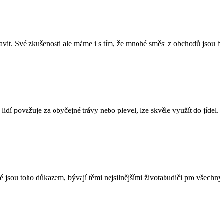
avit. Své zkušenosti ale máme i s tím, že mnohé směsi z obchodů jsou be
 lidí považuje za obyčejné trávy nebo plevel, lze skvěle využít do jídel.
ré jsou toho důkazem, bývají těmi nejsilnějšími životabudiči pro všechn