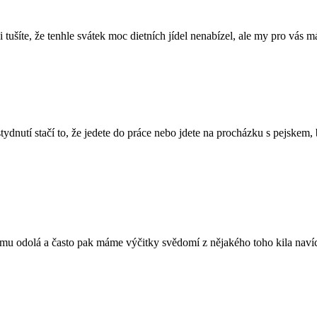
i tušíte, že tenhle svátek moc dietních jídel nenabízel, ale my pro v
ydnutí stačí to, že jedete do práce nebo jdete na procházku s pejskem
s mu odolá a často pak máme výčitky svědomí z nějakého toho kila navíc.