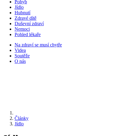
Pohyb
Jídlo
Hubnutí
Zdravé dítě
Duševní zdraví
Nemoci
Pohled lékaře
Na zdraví se musí chytře
Videa
Soutěže
O nás
Články
Jídlo