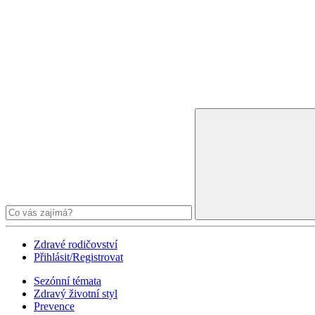
Zdravé rodičovství
Přihlásit/Registrovat
Sezónní témata
Zdravý životní styl
Prevence