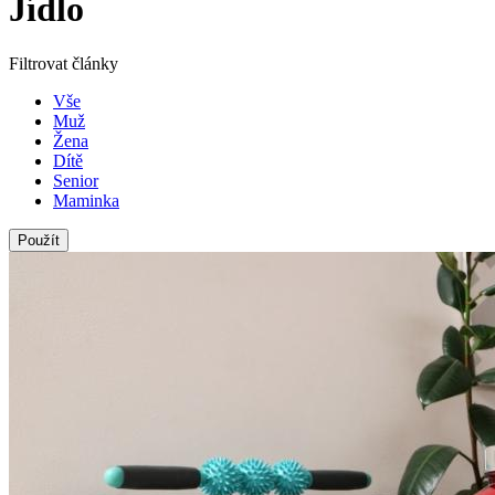
Jídlo
Filtrovat články
Vše
Muž
Žena
Dítě
Senior
Maminka