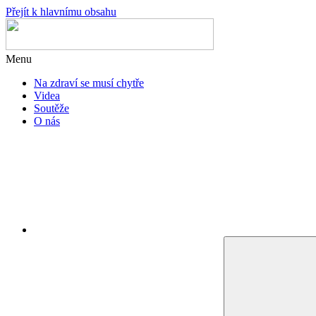
Přejít k hlavnímu obsahu
Menu
Na zdraví se musí chytře
Videa
Soutěže
O nás