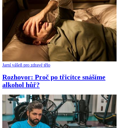
Jarní vášeň pro zdravé tělo
Rozhovor: Proč po třicítce snášíme
alkohol hůř?