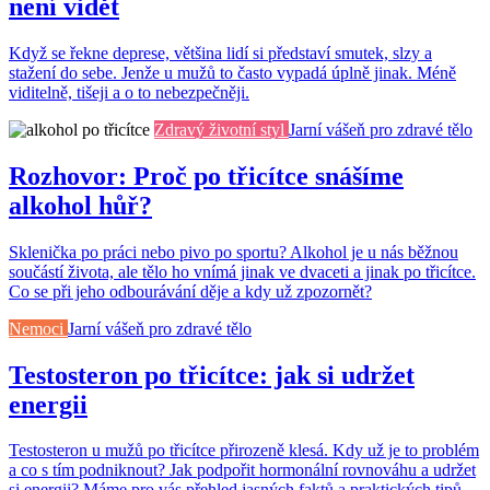
není vidět
Když se řekne deprese, většina lidí si představí smutek, slzy a
stažení do sebe. Jenže u mužů to často vypadá úplně jinak. Méně
viditelně, tišeji a o to nebezpečněji.
Zdravý životní styl
Jarní vášeň pro zdravé tělo
Rozhovor: Proč po třicítce snášíme
alkohol hůř?
Sklenička po práci nebo pivo po sportu? Alkohol je u nás běžnou
součástí života, ale tělo ho vnímá jinak ve dvaceti a jinak po třicítce.
Co se při jeho odbourávání děje a kdy už zpozornět?
Nemoci
Jarní vášeň pro zdravé tělo
Testosteron po třicítce: jak si udržet
energii
Testosteron u mužů po třicítce přirozeně klesá. Kdy už je to problém
a co s tím podniknout? Jak podpořit hormonální rovnováhu a udržet
si energii? Máme pro vás přehled jasných faktů a praktických tipů,