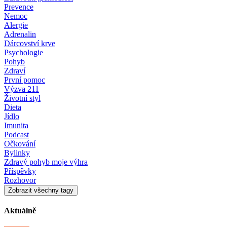
Prevence
Nemoc
Alergie
Adrenalin
Dárcovství krve
Psychologie
Pohyb
Zdraví
První pomoc
Výzva 211
Životní styl
Dieta
Jídlo
Imunita
Podcast
Očkování
Bylinky
Zdravý pohyb moje výhra
Příspěvky
Rozhovor
Zobrazit všechny tagy
Aktuálně