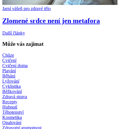
Jarní vášeň pro zdravé tělo
Zlomené srdce není jen metafora
Další články
Může vás zajímat
Chůze
Cvičení
Cvičení doma
Plavání
Běhání
Lyžování
Cyklistika
Běžkování
Zdravá strava
Recepty
Hubnutí
Těhotenství
Kosmetika
Opalování
Zdravotní gramotnost