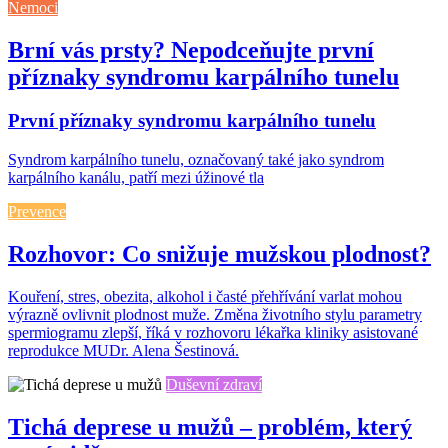
Nemoci
Brní vás prsty? Nepodceňujte první
příznaky syndromu karpálního tunelu
První příznaky syndromu karpálního tunelu
Syndrom karpálního tunelu, označovaný také jako syndrom
karpálního kanálu, patří mezi úžinové tla
Prevence
Rozhovor: Co snižuje mužskou plodnost?
Kouření, stres, obezita, alkohol i časté přehřívání varlat mohou
výrazně ovlivnit plodnost muže. Změna životního stylu parametry
spermiogramu zlepší, říká v rozhovoru lékařka kliniky asistované
reprodukce MUDr. Alena Šestinová.
Duševní zdraví
Tichá deprese u mužů – problém, který