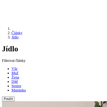
Články
Jídlo
Jídlo
Filtrovat články
Vše
Muž
Žena
Dítě
Senior
Maminka