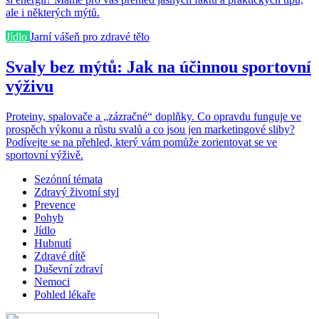
ale i některých mýtů.
Jídlo
Jarní vášeň pro zdravé tělo
Svaly bez mýtů: Jak na účinnou sportovní
výživu
Proteiny, spalovače a „zázračné“ doplňky. Co opravdu funguje ve
prospěch výkonu a růstu svalů a co jsou jen marketingové sliby?
Podívejte se na přehled, který vám pomůže zorientovat se ve
sportovní výživě.
Sezónní témata
Zdravý životní styl
Prevence
Pohyb
Jídlo
Hubnutí
Zdravé dítě
Duševní zdraví
Nemoci
Pohled lékaře