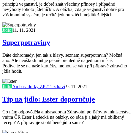
principů veganství, je dobré znát všechny přínosy i případné
nevýhody tohoto jídelníčku. A otázka, zda je veganství dobré pro
váš imunitní systém, je určitě jednou z těch nejdůležitějších.
Jídlo
11. 11. 2021
Superpotraviny
Dáte dohromady, jen tak z hlavy, seznam superpotravin? Možná
ano. Ale neuškodí mít je pěkně přehledně na jednom místě.
Podívejte se na naše kartičky, mohou se vám při přípravě zdravého
jídla hodit.
Jídlo
Ambasadorky ZP211 zdraví
9. 11. 2021
Tip na jídlo: Ester doporučuje
Co nám odpověděla ambasadorka Zdravotní pojišťovny ministerstva
vnitra ČR Ester Ledecká na otázky, co ráda jí a jaký má oblíbený
recept? A připravuje si oblíbené jídlo sama?