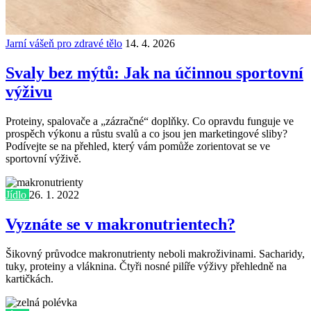
Jarní vášeň pro zdravé tělo
14. 4. 2026
Svaly bez mýtů: Jak na účinnou sportovní
výživu
Proteiny, spalovače a „zázračné“ doplňky. Co opravdu funguje ve
prospěch výkonu a růstu svalů a co jsou jen marketingové sliby?
Podívejte se na přehled, který vám pomůže zorientovat se ve
sportovní výživě.
Jídlo
26. 1. 2022
Vyznáte se v makronutrientech?
Šikovný průvodce makronutrienty neboli makroživinami. Sacharidy,
tuky, proteiny a vláknina. Čtyři nosné pilíře výživy přehledně na
kartičkách.