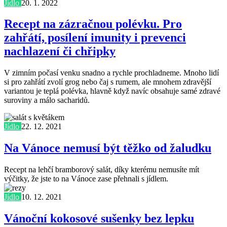
Jídlo
20. 1. 2022
Recept na zázračnou polévku. Pro
zahřátí, posílení imunity i prevenci
nachlazení či chřipky
V zimním počasí venku snadno a rychle prochladneme. Mnoho lidí
si pro zahřátí zvolí grog nebo čaj s rumem, ale mnohem zdravější
variantou je teplá polévka, hlavně když navíc obsahuje samé zdravé
suroviny a málo sacharidů.
Jídlo
22. 12. 2021
Na Vánoce nemusí být těžko od žaludku
Recept na lehčí bramborový salát, díky kterému nemusíte mít
výčitky, že jste to na Vánoce zase přehnali s jídlem.
Jídlo
10. 12. 2021
Vánoční kokosové sušenky bez lepku