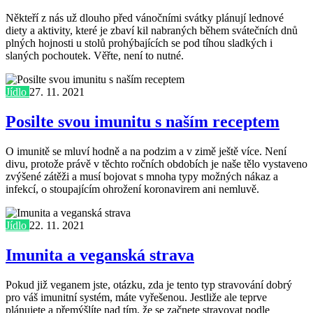
Někteří z nás už dlouho před vánočními svátky plánují lednové
diety a aktivity, které je zbaví kil nabraných během svátečních dnů
plných hojnosti u stolů prohýbajících se pod tíhou sladkých i
slaných pochoutek. Věřte, není to nutné.
Jídlo
27. 11. 2021
Posilte svou imunitu s naším receptem
O imunitě se mluví hodně a na podzim a v zimě ještě více. Není
divu, protože právě v těchto ročních obdobích je naše tělo vystaveno
zvýšené zátěži a musí bojovat s mnoha typy možných nákaz a
infekcí, o stoupajícím ohrožení koronavirem ani nemluvě.
Jídlo
22. 11. 2021
Imunita a veganská strava
Pokud již veganem jste, otázku, zda je tento typ stravování dobrý
pro váš imunitní systém, máte vyřešenou. Jestliže ale teprve
plánujete a přemýšlíte nad tím, že se začnete stravovat podle