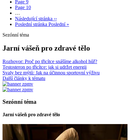
Page
9
Page
10
…
Následující stránka
››
Poslední stránka
Poslední »
Sezónní téma
Jarní vášeň pro zdravé tělo
Rozhovor: Proč po třicítce snášíme alkohol hůř?
Testosteron po třicítce: jak si udržet energii
Svaly bez mýtů: Jak na účinnou sportovní výživu
Další články k tématu
Sezónní téma
Jarní vášeň pro zdravé tělo