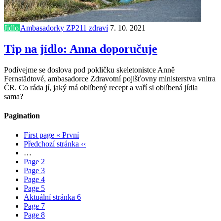
Jídlo
Ambasadorky ZP211 zdraví
7. 10. 2021
Tip na jídlo: Anna doporučuje
Podívejme se doslova pod pokličku skeletonistce Anně
Fernstädtové, ambasadorce Zdravotní pojišťovny ministerstva vnitra
ČR. Co ráda jí, jaký má oblíbený recept a vaří si oblíbená jídla
sama?
Pagination
First page
« První
Předchozí stránka
‹‹
…
Page
2
Page
3
Page
4
Page
5
Aktuální stránka
6
Page
7
Page
8