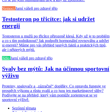
Nemoci
Jarní vášeň pro zdravé tělo
Testosteron po třicítce: jak si udržet
energii
Testosteron u mužů po třicítce přirozeně klesá. Kdy už je to problém
a co s tím podniknout? Jak podpořit hormonální rovnováhu a udržet
si energii? Máme pro vás přehled jasných faktů a praktických tipů,
ale i některých mýtů.
Jídlo
Jarní vášeň pro zdravé tělo
Svaly bez mýtů: Jak na účinnou sportovní
výživu
Proteiny, spalovače a „zázračné“ doplňky. Co opravdu funguje ve
prospěch výkonu a růstu svalů a co jsou jen marketingové sliby?
Podívejte se na přehled, který vám pomůže zorientovat se ve
sportovní výživě.
Sezónní témata