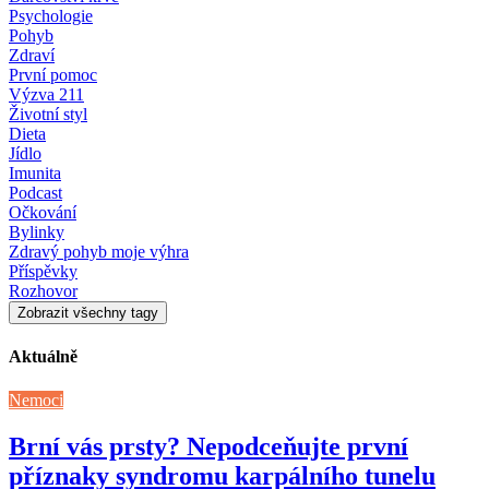
Psychologie
Pohyb
Zdraví
První pomoc
Výzva 211
Životní styl
Dieta
Jídlo
Imunita
Podcast
Očkování
Bylinky
Zdravý pohyb moje výhra
Příspěvky
Rozhovor
Zobrazit všechny tagy
Aktuálně
Nemoci
Brní vás prsty? Nepodceňujte první
příznaky syndromu karpálního tunelu