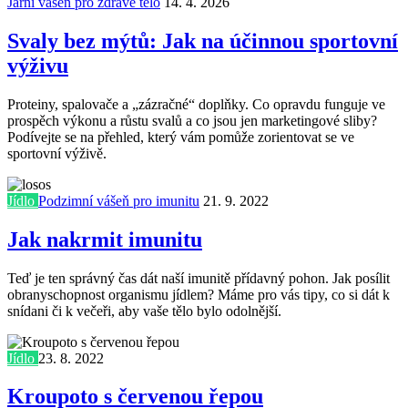
Jarní vášeň pro zdravé tělo
14. 4. 2026
Svaly bez mýtů: Jak na účinnou sportovní
výživu
Proteiny, spalovače a „zázračné“ doplňky. Co opravdu funguje ve
prospěch výkonu a růstu svalů a co jsou jen marketingové sliby?
Podívejte se na přehled, který vám pomůže zorientovat se ve
sportovní výživě.
Jídlo
Podzimní vášeň pro imunitu
21. 9. 2022
Jak nakrmit imunitu
Teď je ten správný čas dát naší imunitě přídavný pohon. Jak posílit
obranyschopnost organismu jídlem? Máme pro vás tipy, co si dát k
snídani či k večeři, aby vaše tělo bylo odolnější.
Jídlo
23. 8. 2022
Kroupoto s červenou řepou