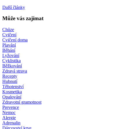
Další články
Může vás zajímat
Chůze
Cvičení
Cvičení doma
Plavání
Běhání
Lyžování
Cyklistika
Běžkování
Zdravá strava
Recepty
Hubnutí
Těhotenství
Kosmetika
Opalování
Zdravotní gramotnost
Prevence
Nemoc
Alergie
Adrenalin
Dárcovství krve