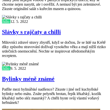
chceme nejen nasytit, ale i osvěžit. A nemusí být jen zeleninové.
Zkuste originální salát s kuřecím masem a quinoou.
Jídlo
12. 5. 2022
Slávky s rajčaty a chilli
Milovníci zdravé stravy zbystří, když se dočtou, že se lidé na Krétě
díky způsobu stravování dožívají vysokého věku a mají nižší riziko
srdečních onemocnění. Nechte se inspirovat středomořským
receptem.
Jídlo
9. 5. 2022
Bylinky méně známé
Patříte mezi bylinářské nadšence? Zkuste i jiné než kuchyňské
bylinky nebo mátu. Znáte pelyněk brotan, řepík lékařský, kozlík
lékařský nebo sléz maurský? A chtěli byste svůj vlastní voňavý
heřmánek?