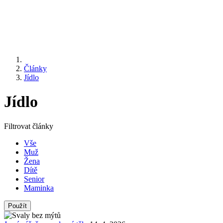
Články
Jídlo
Jídlo
Filtrovat články
Vše
Muž
Žena
Dítě
Senior
Maminka