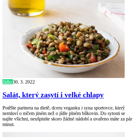
Jídlo
30. 3. 2022
Salát, který zasytí i velké chlapy
Potěšte partnera na dietě, dceru veganku i syna sportovce, který
nemluví o ničem jiném než o jídle plném bílkovin. Do sytosti se
najíte všichni, neušpiníte skoro žádné nádobí a uvařeno máte za pár
minut.