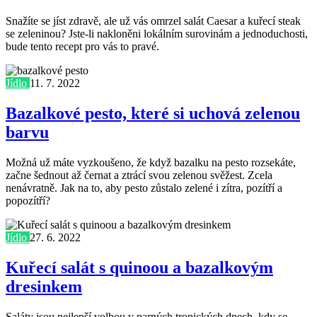
Snažíte se jíst zdravě, ale už vás omrzel salát Caesar a kuřecí steak
se zeleninou? Jste-li nakloněni lokálním surovinám a jednoduchosti,
bude tento recept pro vás to pravé.
Jídlo
11. 7. 2022
Bazalkové pesto, které si uchová zelenou
barvu
Možná už máte vyzkoušeno, že když bazalku na pesto rozsekáte,
začne šednout až černat a ztrácí svou zelenou svěžest. Zcela
nenávratně. Jak na to, aby pesto zůstalo zelené i zítra, pozítří a
popozítří?
Jídlo
27. 6. 2022
Kuřecí salát s quinoou a bazalkovým
dresinkem
Saláty jsou nejlepší volbou v parných tropických dnech, kdy se