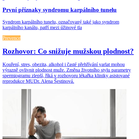
První příznaky syndromu karpálního tunelu
Syndrom karpálního tunelu, označovaný také jako syndrom
karpálního kanálu, patří mezi úžinové tla
Prevence
Rozhovor: Co snižuje mužskou plodnost?
Kouření, stres, obezita, alkohol i časté přehřívání varlat mohou
výrazně ovlivnit plodnost muže. Změna životního stylu parametry
spermiogramu zlepší, říká v rozhovoru lékařka kliniky asistované
reprodukce MUDr. Alena Šestinová.