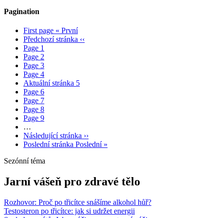
Pagination
First page
« První
Předchozí stránka
‹‹
Page
1
Page
2
Page
3
Page
4
Aktuální stránka
5
Page
6
Page
7
Page
8
Page
9
…
Následující stránka
››
Poslední stránka
Poslední »
Sezónní téma
Jarní vášeň pro zdravé tělo
Rozhovor: Proč po třicítce snášíme alkohol hůř?
Testosteron po třicítce: jak si udržet energii