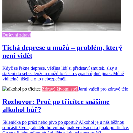
Duševní zdraví
Tichá deprese u mužů – problém, který
není vidět
Když se řekne deprese, většina lidí si představí smutek, slzy a
stažení do sebe. Jenže u mužů to často vypadá úplně jinak. Méně
viditelně, tišeji a o to nebezpečněji.
Zdravý životní styl
Jarní vášeň pro zdravé tělo
Rozhovor: Proč po třicítce snášíme
alkohol hůř?
Sklenička po práci nebo pivo po sportu? Alkohol je u nás běžnou
součástí života, ale tělo ho vnímá jinak ve dvaceti a jinak po třicítce.
Co se při jeho odbourávání děje a kdy už zpozornět?