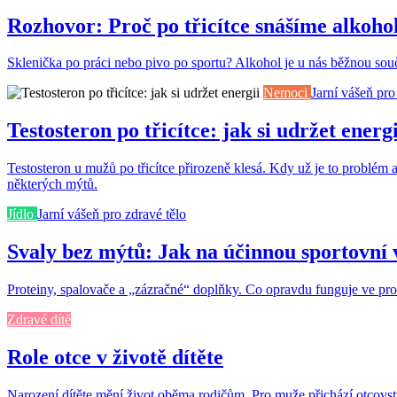
Rozhovor: Proč po třicítce snášíme alkoho
Sklenička po práci nebo pivo po sportu? Alkohol je u nás běžnou součás
Nemoci
Jarní vášeň pro
Testosteron po třicítce: jak si udržet energi
Testosteron u mužů po třicítce přirozeně klesá. Kdy už je to problém 
některých mýtů.
Jídlo
Jarní vášeň pro zdravé tělo
Svaly bez mýtů: Jak na účinnou sportovní 
Proteiny, spalovače a „zázračné“ doplňky. Co opravdu funguje ve pros
Zdravé dítě
Role otce v životě dítěte
Narození dítěte mění život oběma rodičům. Pro muže přichází otcovstv