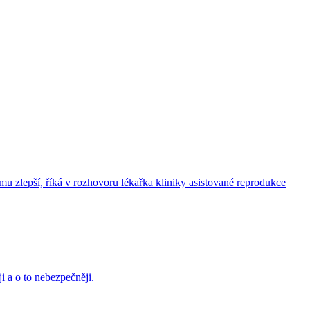
mu zlepší, říká v rozhovoru lékařka kliniky asistované reprodukce
ji a o to nebezpečněji.