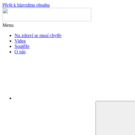
Přejít k hlavnímu obsahu
Menu
Na zdraví se musí chytře
Videa
Soutěže
O nás