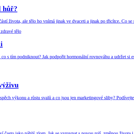
l hůř?
tí života, ale tělo ho vnímá jinak ve dvaceti a jinak po třicítce. Co s
 zdravé tělo
i
a co s tím podniknout? Jak podpořit hormonální rovnováhu a udržet si e
výživu
pěch výkonu a růstu svalů a co jsou jen marketingové sliby? Podívejte
í často jako náhlý zlom. Jak se vyrovnat s novou rolí, změnou života i