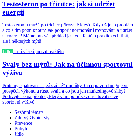
Testosteron po třicítce: jak si udržet
energii
Testosteron u mužů po třicítce přirozeně klesá. Kdy už je to problém
a co s tím podniknout? Jak podpořit hormonální rovnováhu a udržet
si energii? Máme pro vás přehled jasných faktů a praktických tipů,
ale i některých mýtů.
Jídlo
Jarní vášeň pro zdravé tělo
Svaly bez mýtů: Jak na účinnou sportovní
výživu
Proteiny, spalovače a „zázračné“ doplňky. Co opravdu funguje ve
prospěch výkonu a růstu svalů a co jsou jen marketingové sliby?
Podívejte se na přehled, který vám pomůže zorientovat se ve
sportovní výživě.
Sezónní témata
Zdravý životní styl
Prevence
Pohyb
Jídlo