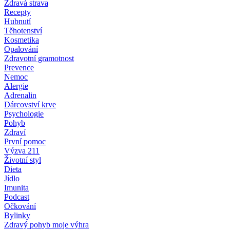
Zdravá strava
Recepty
Hubnutí
Těhotenství
Kosmetika
Opalování
Zdravotní gramotnost
Prevence
Nemoc
Alergie
Adrenalin
Dárcovství krve
Psychologie
Pohyb
Zdraví
První pomoc
Výzva 211
Životní styl
Dieta
Jídlo
Imunita
Podcast
Očkování
Bylinky
Zdravý pohyb moje výhra