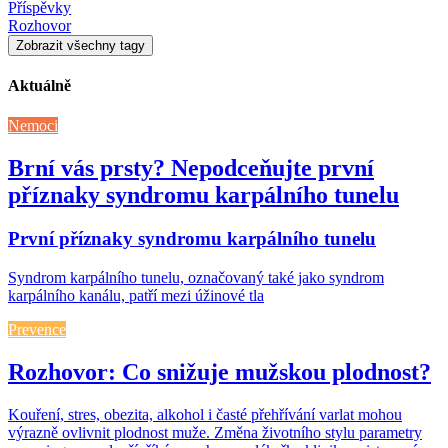
Příspěvky
Rozhovor
Zobrazit všechny tagy
Aktuálně
Nemoci
Brní vás prsty? Nepodceňujte první
příznaky syndromu karpálního tunelu
První příznaky syndromu karpálního tunelu
Syndrom karpálního tunelu, označovaný také jako syndrom
karpálního kanálu, patří mezi úžinové tla
Prevence
Rozhovor: Co snižuje mužskou plodnost?
Kouření, stres, obezita, alkohol i časté přehřívání varlat mohou
výrazně ovlivnit plodnost muže. Změna životního stylu parametry