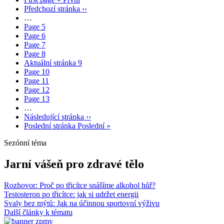
Předchozí stránka
‹‹
…
Page
5
Page
6
Page
7
Page
8
Aktuální stránka
9
Page
10
Page
11
Page
12
Page
13
…
Následující stránka
››
Poslední stránka
Poslední »
Sezónní téma
Jarní vášeň pro zdravé tělo
Rozhovor: Proč po třicítce snášíme alkohol hůř?
Testosteron po třicítce: jak si udržet energii
Svaly bez mýtů: Jak na účinnou sportovní výživu
Další články k tématu