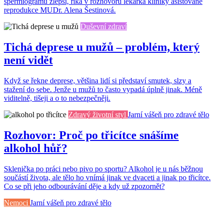
spermiogramu zlepší, říká v rozhovoru lékařka kliniky asistované
reprodukce MUDr. Alena Šestinová.
Duševní zdraví
Tichá deprese u mužů – problém, který
není vidět
Když se řekne deprese, většina lidí si představí smutek, slzy a
stažení do sebe. Jenže u mužů to často vypadá úplně jinak. Méně
viditelně, tišeji a o to nebezpečněji.
Zdravý životní styl
Jarní vášeň pro zdravé tělo
Rozhovor: Proč po třicítce snášíme
alkohol hůř?
Sklenička po práci nebo pivo po sportu? Alkohol je u nás běžnou
součástí života, ale tělo ho vnímá jinak ve dvaceti a jinak po třicítce.
Co se při jeho odbourávání děje a kdy už zpozornět?
Nemoci
Jarní vášeň pro zdravé tělo