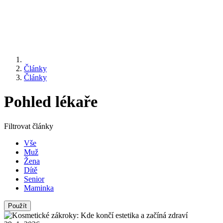
Články
Články
Pohled lékaře
Filtrovat články
Vše
Muž
Žena
Dítě
Senior
Maminka