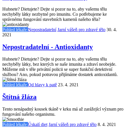
Hubnete? Dietujete? Dejte si pozor na to, aby vašemu tělu
nechyběly látky nezbytné pro imunitu. Co potřebujeme ke
správnému fungování stavebních kamenů našeho těla?
Pohled lékaře
Nepostradatelní
Jarní vášeň pro zdravé tělo
30. 4.
2021
Nepostradatelní - Antioxidanty
Hubnete? Dietujete? Dejte si pozor na to, aby vašemu tělu
nechyběly látky, bez kterých se naše imunita a zdraví neobejde.
Můžeme mít v těle privátní policii se super funkční detektivní
službou? Ano, pokud potravou přijímáme dostatek antioxidantů.
Pohled lékaře
Od hlavy k patě
23. 4. 2021
Štítná žláza
Tento nenápadný kousek tkáně v krku má až zarážející význam pro
fungování našeho organismu.
Pohled lékaře
Úskalí diet
Jarní vášeň pro zdravé tělo
8. 4. 2021