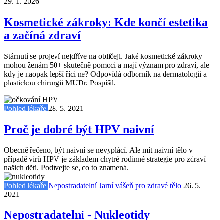
29. 1. 2026
Kosmetické zákroky: Kde končí estetika
a začíná zdraví
Stárnutí se projeví nejdříve na obličeji. Jaké kosmetické zákroky
mohou ženám 50+ skutečně pomoci a mají význam pro zdraví, ale
kdy je naopak lepší říci ne? Odpovídá odborník na dermatologii a
plastickou chirurgii MUDr. Pospíšil.
Pohled lékaře
28. 5. 2021
Proč je dobré být HPV naivní
Obecně řečeno, být naivní se nevyplácí. Ale mít naivní tělo v
případě virů HPV je základem chytré rodinné strategie pro zdraví
našich dětí. Podívejte se, co to znamená.
Pohled lékaře
Nepostradatelní
Jarní vášeň pro zdravé tělo
26. 5.
2021
Nepostradatelní - Nukleotidy