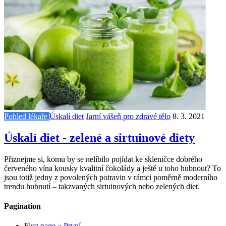
Pohled lékaře
Úskalí diet
Jarní vášeň pro zdravé tělo
8. 3. 2021
Úskalí diet - zelené a sirtuinové diety
Přiznejme si, komu by se nelíbilo pojídat ke skleničce dobrého
červeného vína kousky kvalitní čokolády a ještě u toho hubnout? To
jsou totiž jedny z povolených potravin v rámci poměrně moderního
trendu hubnutí – takzvaných sirtuinových nebo zelených diet.
Pagination
First page
« První