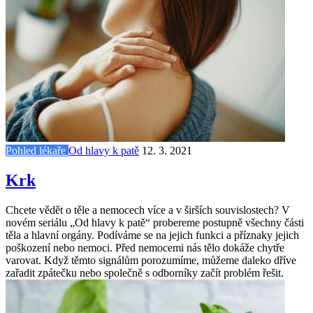
Pohled lékaře
Od hlavy k patě
12. 3. 2021
Krk
Chcete vědět o těle a nemocech více a v širších souvislostech? V
novém seriálu „Od hlavy k patě“ probereme postupně všechny části
těla a hlavní orgány. Podíváme se na jejich funkci a příznaky jejich
poškození nebo nemoci. Před nemocemi nás tělo dokáže chytře
varovat. Když těmto signálům porozumíme, můžeme daleko dříve
zařadit zpátečku nebo společně s odborníky začít problém řešit.