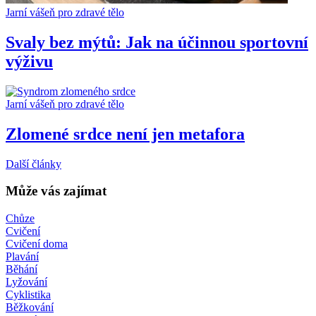
Jarní vášeň pro zdravé tělo
Svaly bez mýtů: Jak na účinnou sportovní
výživu
Jarní vášeň pro zdravé tělo
Zlomené srdce není jen metafora
Další články
Může vás zajímat
Chůze
Cvičení
Cvičení doma
Plavání
Běhání
Lyžování
Cyklistika
Běžkování