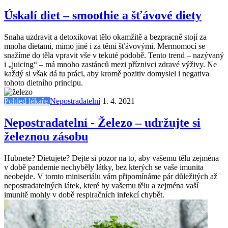
Úskalí diet – smoothie a šťávové diety
Snaha uzdravit a detoxikovat tělo okamžitě a bezpracně stojí za
mnoha dietami, mimo jiné i za těmi šťávovými. Mermomocí se
snažíme do těla vpravit vše v tekuté podobě. Tento trend – nazývaný
i „juicing“ – má mnoho zastánců mezi příznivci zdravé výživy. Ne
každý si však dá tu práci, aby kromě pozitiv domyslel i negativa
tohoto dietního principu.
Pohled lékaře
Nepostradatelní
1. 4. 2021
Nepostradatelní - Železo – udržujte si
železnou zásobu
Hubnete? Dietujete? Dejte si pozor na to, aby vašemu tělu zejména
v době pandemie nechyběly látky, bez kterých se vaše imunita
neobejde. V tomto miniseriálu vám připomínáme pár důležitých až
nepostradatelných látek, které by vašemu tělu a zejména vaší
imunitě mohly v době respiračních infekcí chybět.