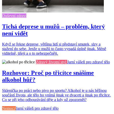
Duševní zdraví
Tichá deprese u mužů – problém, který
není vidět
Když se řekne deprese, většina lidí si představí smutek, slzy a
stažení do sebe. Jenže u mužů to často vypadá úplně jinak. Méně
viditelně, tišeji a o to nebezpečněji.
Zdravý životní styl
Jarní vášeň pro zdravé tělo
Rozhovor: Proč po třicítce snášíme
alkohol hůř?
Sklenička po práci nebo pivo po sportu? Alkohol je u nás běžnou
součástí života, ale tělo ho vnímá jinak ve dvaceti a jinak po třicítce.
Co se při jeho odbourávání děje a kdy už zpozornět?
Nemoci
Jarní vášeň pro zdravé tělo