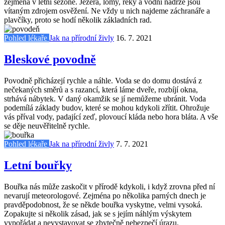
zejména v letní sezoně. Jezera, lomy, řeky a vodní nádrže jsou
vítaným zdrojem osvěžení. Ne vždy u nich najdeme záchranáře a
plavčíky, proto se hodí několik základních rad.
Pohled lékaře
Jak na přírodní živly
16. 7. 2021
Bleskové povodně
Povodně přicházejí rychle a náhle. Voda se do domu dostává z
nečekaných směrů a s razancí, která láme dveře, rozbíjí okna,
strhává nábytek. V daný okamžik se jí nemůžeme ubránit. Voda
podemílá základy budov, které se mohou kdykoli zřítit. Ohrožuje
vás příval vody, padající zeď, plovoucí kláda nebo hora bláta. A vše
se děje neuvěřitelně rychle.
Pohled lékaře
Jak na přírodní živly
7. 7. 2021
Letní bouřky
Bouřka nás může zaskočit v přírodě kdykoli, i když zrovna před ní
nevarují meteorologové. Zejména po několika parných dnech je
pravděpodobnost, že se někde bouřka vyskytne, velmi vysoká.
Zopakujte si několik zásad, jak se s jejím náhlým výskytem
vypořádat a nevystavovat se zbytečně nebezpečí úrazu.