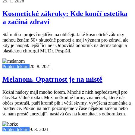
29. 1. 2026
Kosmetické zákroky: Kde končí estetika
a začíná zdraví
Stárnutí se projeví nejdříve na obličeji. Jaké kosmetické zákroky
mohou ženám 50+ skutečně pomoci a mají význam pro zdraví, ale
kdy je naopak lepší říci ne? Odpovídá odborník na dermatologii a
plastickou chirurgii MUDr. Pospíšil.
Pohled lékaře
20. 8. 2021
Melanom. Opatrnost je na místě
Kožní nádory mají mnoho forem. Mnohé z nich nepředstavují pro
člověka žádné riziko. Mezi neškodné formy znamének, které nás
občas postraší, patří kromě pih i větší skvrny, vyvýšená znaménka a
bradavice. Pokud na nich pozorujeme v čase nějakou změnu nebo
se nám prostě „nezdají“, nastává čas na konzultaci s odborníkem.
Pohled lékaře
9. 8. 2021