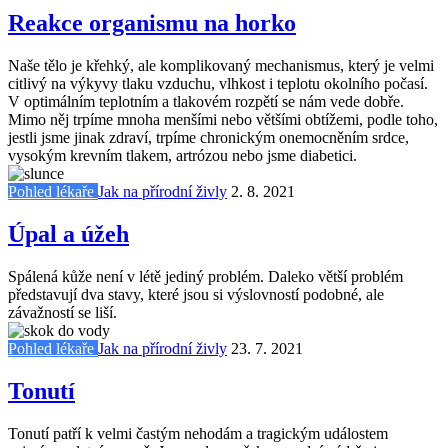
Reakce organismu na horko
Naše tělo je křehký, ale komplikovaný mechanismus, který je velmi
citlivý na výkyvy tlaku vzduchu, vlhkost i teplotu okolního počasí.
V optimálním teplotním a tlakovém rozpětí se nám vede dobře.
Mimo něj trpíme mnoha menšími nebo většími obtížemi, podle toho,
jestli jsme jinak zdraví, trpíme chronickým onemocněním srdce,
vysokým krevním tlakem, artrózou nebo jsme diabetici.
Pohled lékaře
Jak na přírodní živly
2. 8. 2021
Úpal a úžeh
Spálená kůže není v létě jediný problém. Daleko větší problém
představují dva stavy, které jsou si výslovností podobné, ale
závažností se liší.
Pohled lékaře
Jak na přírodní živly
23. 7. 2021
Tonutí
Tonutí patří k velmi častým nehodám a tragickým událostem