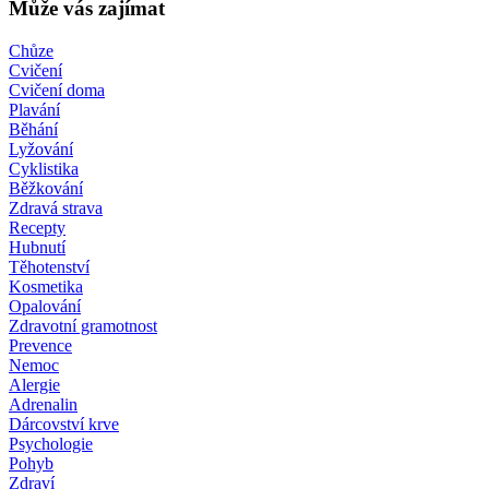
Může vás zajímat
Chůze
Cvičení
Cvičení doma
Plavání
Běhání
Lyžování
Cyklistika
Běžkování
Zdravá strava
Recepty
Hubnutí
Těhotenství
Kosmetika
Opalování
Zdravotní gramotnost
Prevence
Nemoc
Alergie
Adrenalin
Dárcovství krve
Psychologie
Pohyb
Zdraví