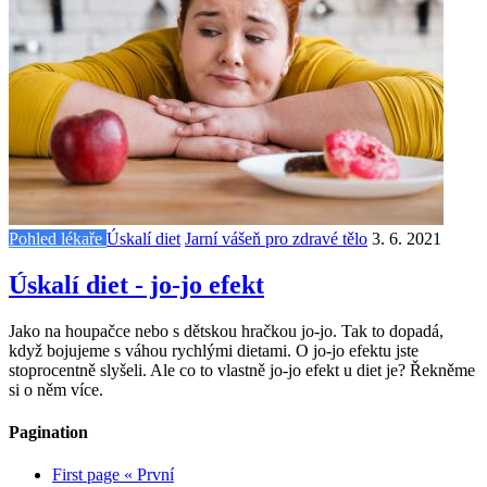
Pohled lékaře
Úskalí diet
Jarní vášeň pro zdravé tělo
3. 6. 2021
Úskalí diet - jo-jo efekt
Jako na houpačce nebo s dětskou hračkou jo-jo. Tak to dopadá,
když bojujeme s váhou rychlými dietami. O jo-jo efektu jste
stoprocentně slyšeli. Ale co to vlastně jo-jo efekt u diet je? Řekněme
si o něm více.
Pagination
First page
« První