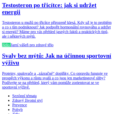
Testosteron po třicítce: jak si udržet
energii
Testosteron u mužů po třicítce přirozeně klesá. Kdy už je to problém
a co s tím podniknout? Jak podpořit hormonální rovnováhu a udržet
si energii? Máme pro vás přehled jasných faktů a praktických tipů,
ale i některých mýtů.
Jídlo
Jarní vášeň pro zdravé tělo
Svaly bez mýtů: Jak na účinnou sportovní
výživu
Proteiny, spalovače a „zázračné“ doplňky. Co opravdu funguje ve
prospěch výkonu a růstu svalů a co jsou jen marketingové sliby?
Podívejte se na přehled, který vám pomůže zorientovat se ve
sportovní výživě.
Sezónní témata
Zdravý životní styl
Prevence
Pohyb