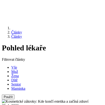
Články
Články
Pohled lékaře
Filtrovat články
Vše
Muž
Žena
Dítě
Senior
Maminka