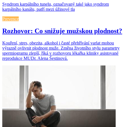
Syndrom karpálního tunelu, označovaný také jako syndrom
karpálního kanálu, patří mezi úžinové tla
Prevence
Rozhovor: Co snižuje mužskou plodnost?
Kouření, stres, obezita, alkohol i časté přehřívání varlat mohou
výrazně ovlivnit plodnost muže. Změna životního stylu parametry
spermiogramu zlepší, říká v rozhovoru lékařka kliniky asistované
reprodukce MUDr. Alena Šestinová.