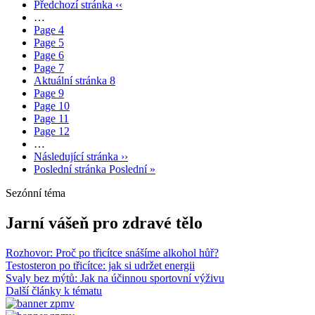
Předchozí stránka
‹‹
…
Page
4
Page
5
Page
6
Page
7
Aktuální stránka
8
Page
9
Page
10
Page
11
Page
12
…
Následující stránka
››
Poslední stránka
Poslední »
Sezónní téma
Jarní vášeň pro zdravé tělo
Rozhovor: Proč po třicítce snášíme alkohol hůř?
Testosteron po třicítce: jak si udržet energii
Svaly bez mýtů: Jak na účinnou sportovní výživu
Další články k tématu