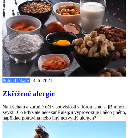
Pohled lékaře
23. 6. 2021
Zkřížené alergie
Na kýchání a zarudlé oči v souvislosti s flórou jsme si již mnozí
zvykli. Co když ale nečekaně alergii vyprovokuje i něco jiného,
například potravina nebo jiný nezvyklý alergen?