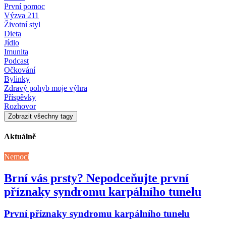
První pomoc
Výzva 211
Životní styl
Dieta
Jídlo
Imunita
Podcast
Očkování
Bylinky
Zdravý pohyb moje výhra
Příspěvky
Rozhovor
Zobrazit všechny tagy
Aktuálně
Nemoci
Brní vás prsty? Nepodceňujte první
příznaky syndromu karpálního tunelu
První příznaky syndromu karpálního tunelu