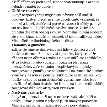
ošetří přípravky proti akné, lépe se vydesinfikuje a akné se
nebude roznášet po obličeji.
Oběd ve vousech
I když nezpochybňuji hygienické návyky naší silnější
poloviny lidstva, přece jen si lze docela často všimnout, že
drobků a kapek omáček si prostě na vousech někdy pánové
ani nevšimnou. A ještě méně nastává situace, že by si v
průběhu dne myli obličej i vousy. Normálně to není problém,
ale v kombinaci s nošením ústenek až tak o maličkost nejde.
Minimálně z mikrobiologického hlediska.
Tkalouny a gumičky
Zdá se, že jsme se stali světovými lídry v domácí tvorbě
roušek a ústenek. S tím souvisí i problém, který se může
přihodit nejen dětem a ženám s citlivou kůží, ale i drsňákům,
ať už holeným nebo vousatým. Kůže na pleti může
podrážděním, začervenáním a kopřivkovými pupínky
zareagovat na gumičky ve tkalounech i na syntetické tkaniny,
které byly na roušku použity. Taky může nastat situace, kdy
roušky nejsou po praní dostatečně vymáchané nebo jsou
postříkané nějakou desinfekční látkou, na kterou může obličej
zareagovat svědivou alergickou vyrážkou.
Naštvané partnerky
I když mají mnozí muži nejen ocelové svaly, ale i kůži na
obličeji, jinak je tomu v případě jejich drahých poloviček.
Mnohé z nás odnáší mazlení a polibky poškrábanou