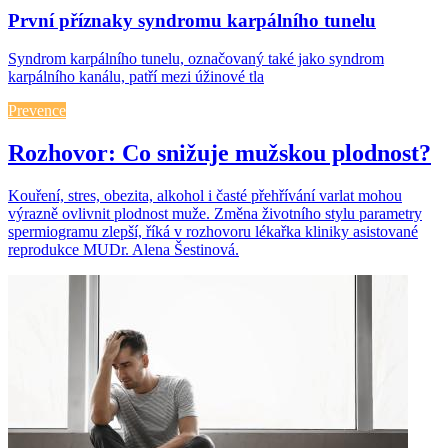
První příznaky syndromu karpálního tunelu
Syndrom karpálního tunelu, označovaný také jako syndrom
karpálního kanálu, patří mezi úžinové tla
Prevence
Rozhovor: Co snižuje mužskou plodnost?
Kouření, stres, obezita, alkohol i časté přehřívání varlat mohou
výrazně ovlivnit plodnost muže. Změna životního stylu parametry
spermiogramu zlepší, říká v rozhovoru lékařka kliniky asistované
reprodukce MUDr. Alena Šestinová.