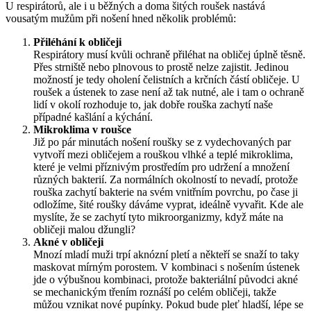
U respirátorů, ale i u běžných a doma šitých roušek nastává
vousatým mužům při nošení hned několik problémů:
Přiléhání k obličeji
Respirátory musí kvůli ochraně přiléhat na obličej úplně těsně.
Přes strniště nebo plnovous to prostě nelze zajistit. Jedinou
možností je tedy oholení čelistních a krčních částí obličeje. U
roušek a ústenek to zase není až tak nutné, ale i tam o ochraně
lidí v okolí rozhoduje to, jak dobře rouška zachytí naše
případné kašlání a kýchání.
Mikroklima v roušce
Již po pár minutách nošení roušky se z vydechovaných par
vytvoří mezi obličejem a rouškou vlhké a teplé mikroklima,
které je velmi příznivým prostředím pro udržení a množení
různých bakterií. Za normálních okolností to nevadí, protože
rouška zachytí bakterie na svém vnitřním povrchu, po čase ji
odložíme, šité roušky dáváme vyprat, ideálně vyvařit. Kde ale
myslíte, že se zachytí tyto mikroorganizmy, když máte na
obličeji malou džungli?
Akné v obličeji
Mnozí mladí muži trpí aknózní pletí a někteří se snaží to taky
maskovat mírným porostem. V kombinaci s nošením ústenek
jde o výbušnou kombinaci, protože bakteriální původci akné
se mechanickým třením roznáší po celém obličeji, takže
můžou vznikat nové pupínky. Pokud bude pleť hladší, lépe se