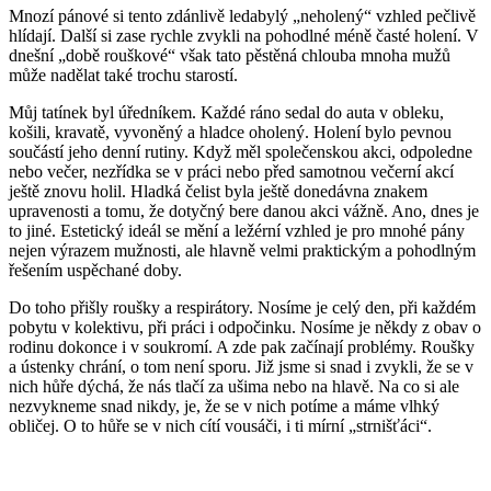
Mnozí pánové si tento zdánlivě ledabylý „neholený“ vzhled pečlivě
hlídají. Další si zase rychle zvykli na pohodlné méně časté holení. V
dnešní „době rouškové“ však tato pěstěná chlouba mnoha mužů
může nadělat také trochu starostí.
Můj tatínek byl úředníkem. Každé ráno sedal do auta v obleku,
košili, kravatě, vyvoněný a hladce oholený. Holení bylo pevnou
součástí jeho denní rutiny. Když měl společenskou akci, odpoledne
nebo večer, nezřídka se v práci nebo před samotnou večerní akcí
ještě znovu holil. Hladká čelist byla ještě donedávna znakem
upravenosti a tomu, že dotyčný bere danou akci vážně. Ano, dnes je
to jiné. Estetický ideál se mění a ležérní vzhled je pro mnohé pány
nejen výrazem mužnosti, ale hlavně velmi praktickým a pohodlným
řešením uspěchané doby.
Do toho přišly roušky a respirátory. Nosíme je celý den, při každém
pobytu v kolektivu, při práci i odpočinku. Nosíme je někdy z obav o
rodinu dokonce i v soukromí. A zde pak začínají problémy. Roušky
a ústenky chrání, o tom není sporu. Již jsme si snad i zvykli, že se v
nich hůře dýchá, že nás tlačí za ušima nebo na hlavě. Na co si ale
nezvykneme snad nikdy, je, že se v nich potíme a máme vlhký
obličej. O to hůře se v nich cítí vousáči, i ti mírní „strnišťáci“.