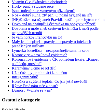
Vitamín C v lékárnách a obchodech
Horký punč a studené ruce
Jsou studené ruce varovným příznakem?
Nos – dobrý sluha, zlý pán. O nosní hygieně na jaře
(NE)Kašlete na něj aneb Pravidla kašlání pro chytrou rodinu
Dovolená na chalupě: Lékárnička na pobyty v přírodě
Dovolená u moře aneb cestovní lékárnička k moři podle
nejnovějších trendů
Je vám horko? Francovku na to!
Malý letní nepřítel – pravdy a nepravdy o infekcích
přenášených klíšťaty
Lymeská borrelióza – nezapomínejte sami na sebe
Koronaviry – hrozí nová epidemie?
Koronavirová epidemie v ČR pohledem lékaře: „Krapet
nadhledu, prosím!“
Karanténa? Učme se od dětí
Užitečné tipy pro domácí karanténu
Inteligentní vůně
Horečka a zvýšená teplota: Co jste ještě nevěděli
Rýma: Proč nám teče z nosu?
Dušnost. Vyznáte se v ní?
Ostatní z kategorie
Pohled lékaře