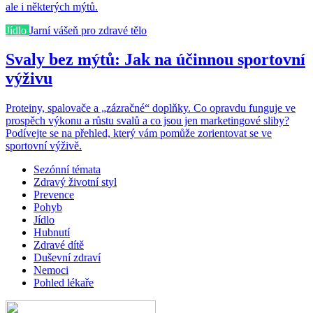
ale i některých mýtů.
Jídlo
Jarní vášeň pro zdravé tělo
Svaly bez mýtů: Jak na účinnou sportovní
výživu
Proteiny, spalovače a „zázračné“ doplňky. Co opravdu funguje ve
prospěch výkonu a růstu svalů a co jsou jen marketingové sliby?
Podívejte se na přehled, který vám pomůže zorientovat se ve
sportovní výživě.
Sezónní témata
Zdravý životní styl
Prevence
Pohyb
Jídlo
Hubnutí
Zdravé dítě
Duševní zdraví
Nemoci
Pohled lékaře