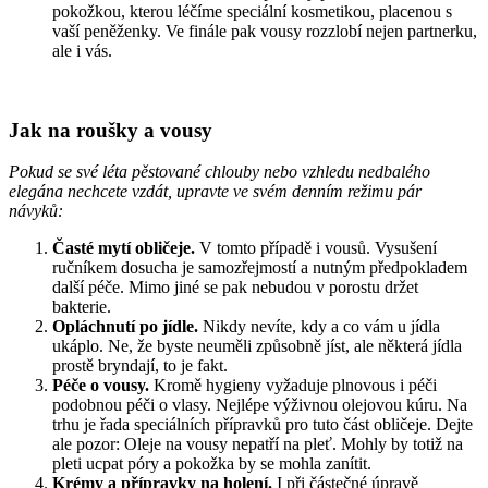
pokožkou, kterou léčíme speciální kosmetikou, placenou s
vaší peněženky. Ve finále pak vousy rozzlobí nejen partnerku,
ale i vás.
Jak na roušky a vousy
Pokud se své léta pěstované chlouby nebo vzhledu nedbalého
elegána nechcete vzdát, upravte ve svém denním režimu pár
návyků:
Časté mytí obličeje.
V tomto případě i vousů. Vysušení
ručníkem dosucha je samozřejmostí a nutným předpokladem
další péče. Mimo jiné se pak nebudou v porostu držet
bakterie.
Opláchnutí po jídle.
Nikdy nevíte, kdy a co vám u jídla
ukáplo. Ne, že byste neuměli způsobně jíst, ale některá jídla
prostě bryndají, to je fakt.
Péče o vousy.
Kromě hygieny vyžaduje plnovous i péči
podobnou péči o vlasy. Nejlépe výživnou olejovou kúru. Na
trhu je řada speciálních přípravků pro tuto část obličeje. Dejte
ale pozor: Oleje na vousy nepatří na pleť. Mohly by totiž na
pleti ucpat póry a pokožka by se mohla zanítit.
Krémy a přípravky na holení.
I při částečné úpravě