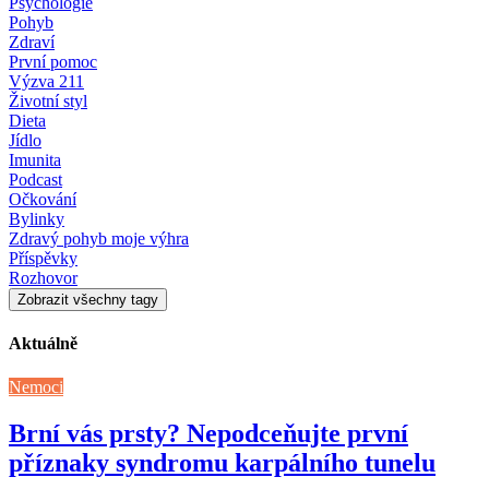
Psychologie
Pohyb
Zdraví
První pomoc
Výzva 211
Životní styl
Dieta
Jídlo
Imunita
Podcast
Očkování
Bylinky
Zdravý pohyb moje výhra
Příspěvky
Rozhovor
Zobrazit všechny tagy
Aktuálně
Nemoci
Brní vás prsty? Nepodceňujte první
příznaky syndromu karpálního tunelu