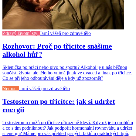
Zdravý životní styl
Jarní vášeň pro zdravé tělo
Rozhovor: Proč po třicítce snášíme
alkohol hůř?
Sklenička po práci nebo pivo po sportu? Alkohol je u nás běžnou
součástí života, ale tělo ho vnímá jinak ve dvaceti a jinak po třicítce.
Co se při jeho odbourávání děje a kdy už zpozornět?
Nemoci
Jarní vášeň pro zdravé tělo
Testosteron po třicítce: jak si udržet
energii
Testosteron u mužů po třicítce přirozeně klesá. Kdy už je to problém
a co s tím podniknout? Jak podpořit hormonální rovnováhu a udržet
si energii? Máme pro vás přehled jasných faktů a praktických tipů,