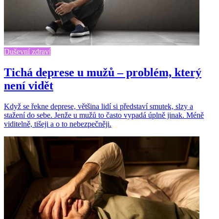
Duševní zdraví
Tichá deprese u mužů – problém, který
není vidět
Když se řekne deprese, většina lidí si představí smutek, slzy a
stažení do sebe. Jenže u mužů to často vypadá úplně jinak. Méně
viditelně, tišeji a o to nebezpečněji.