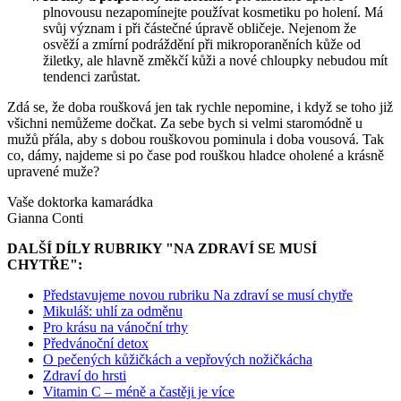
plnovousu nezapomínejte používat kosmetiku po holení. Má
svůj význam i při částečné úpravě obličeje. Nejenom že
osvěží a zmírní podráždění při mikroporaněních kůže od
žiletky, ale hlavně změkčí kůži a nové chloupky nebudou mít
tendenci zarůstat.
Zdá se, že doba roušková jen tak rychle nepomine, i když se toho již
všichni nemůžeme dočkat. Za sebe bych si velmi staromódně u
mužů přála, aby s dobou rouškovou pominula i doba vousová. Tak
co, dámy, najdeme si po čase pod rouškou hladce oholené a krásně
upravené muže?
Vaše doktorka kamarádka
Gianna Conti
DALŠÍ DÍLY RUBRIKY "NA ZDRAVÍ SE MUSÍ
CHYTŘE":
Představujeme novou rubriku Na zdraví se musí chytře
Mikuláš: uhlí za odměnu
Pro krásu na vánoční trhy
Předvánoční detox
O pečených kůžičkách a vepřových nožičkácha
Zdraví do hrsti
Vitamin C – méně a častěji je více