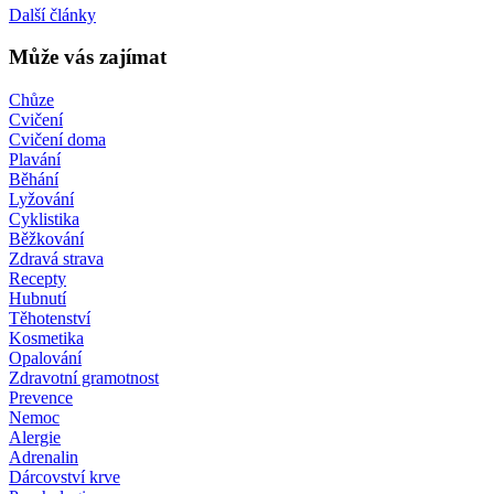
Další články
Může vás zajímat
Chůze
Cvičení
Cvičení doma
Plavání
Běhání
Lyžování
Cyklistika
Běžkování
Zdravá strava
Recepty
Hubnutí
Těhotenství
Kosmetika
Opalování
Zdravotní gramotnost
Prevence
Nemoc
Alergie
Adrenalin
Dárcovství krve